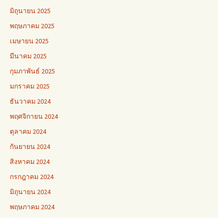
มิถุนายน 2025
พฤษภาคม 2025
เมษายน 2025
มีนาคม 2025
กุมภาพันธ์ 2025
มกราคม 2025
ธันวาคม 2024
พฤศจิกายน 2024
ตุลาคม 2024
กันยายน 2024
สิงหาคม 2024
กรกฎาคม 2024
มิถุนายน 2024
พฤษภาคม 2024