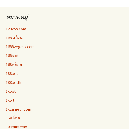
หมวดหมู่
123xos.com
168 สล็อต
1688vegasx.com
168slot
168สล็อต
188bet
188betth
1xbet
1xbit
1xgameth.com
55สล็อต
789plus.com