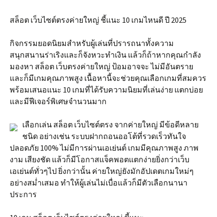
สล็อต เว็บไซต์ตรงค่ายใหญ่ ชี้แนะ 10 เกมไหนดี ปี 2025
กิจกรรมยอดนิยมสำหรับผู้เล่นที่ปรารถนาทั้งความ
สนุกสนานร่าเริงและก็จังหวะทำเงิน แล้วก็ถ้าหากคุณกำลัง
มองหา สล็อต เว็บตรงค่ายใหญ่ ป้อมอาจจะ ไม่มีอันตราย
และก็มีเกมคุณภาพสูง เนื้อหานี้จะช่วยคุณเลือกเกมที่สมควร
พร้อมเสนอแนะ 10 เกมที่ได้รับความนิยมที่เล่นง่าย แตกบ่อย
และมีฟีเจอร์พิเศษจำนวนมาก
เลือกเล่น สล็อต เว็บไซต์ตรง จากค่ายใหญ่ มีข้อดีหลาย
ชนิด อย่างเช่น ระบบฝากถอนออโต้ที่รวดเร็วทันใจ
ปลอดภัย 100% ไม่มีการผ่านเอเย่นต์ เกมมีคุณภาพสูง ภาพ
งาม เสียงชัด แล้วก็มีโอกาสแจ็คพอตแตกง่ายยิ่งกว่าเว็บ
เอเย่นต์ทั่วๆไป ยิ่งกว่านั้น ค่ายใหญ่ยังมักอัปเดตเกมใหม่ๆ
อย่างสม่ำเสมอ ทำให้ผู้เล่นไม่เบื่อแล้วก็มีตัวเลือกนานา
ประการ