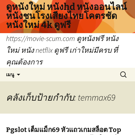
ดูหนังใหม่ หนังhd หนังออนไลน์
หนังชนโรงเสียงไทยโคตรชัด
หนังใหม่ 4k ดูฟรี
https://movie-scum.com ดูหนังฟรี หนัง
ใหม่ หนัง netflix ดูฟรี เก่าใหม่มีครบ ที่
คุณต้องการ
ข้าม
ค้นหา
เมนู
ไป
สำหรับ:
ยัง
เนื้อหา
คลังเก็บป้ายกำกับ: temmax69
Pgslot เต็มแม็ก69 หัวแถวเกมสล็อต Top