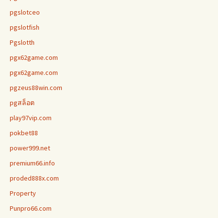
pgslotceo
pgslotfish
Pgslotth
pgx62game.com
pgx62game.com
pgzeus88win.com
pgสล็อต
play97vip.com
pokbet88
power999.net
premium66.info
proded888x.com
Property
Punpro66.com