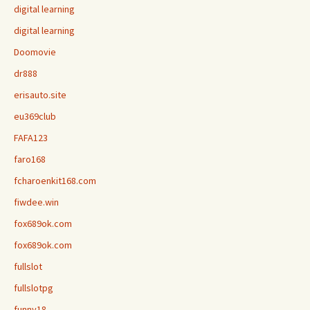
digital learning
digital learning
Doomovie
dr888
erisauto.site
eu369club
FAFA123
faro168
fcharoenkit168.com
fiwdee.win
fox689ok.com
fox689ok.com
fullslot
fullslotpg
funny18