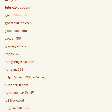
future24bet.com
gem99ths.com
goatza888fin.com
gobaza88.com
golden456
gowingo88.com
happy168
hengheng9899.com
hengjing168
https://sretthi99.bet/enter/
hubbet168.com
hydra888 เครดิตฟรี
ib888pro.bet
infyplus888.com