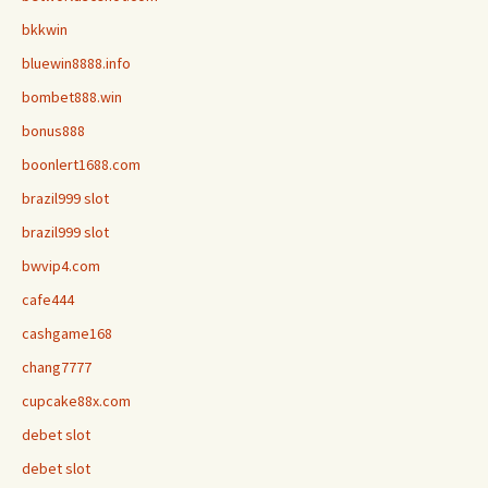
bkkwin
bluewin8888.info
bombet888.win
bonus888
boonlert1688.com
brazil999 slot
brazil999 slot
bwvip4.com
cafe444
cashgame168
chang7777
cupcake88x.com
debet slot
debet slot