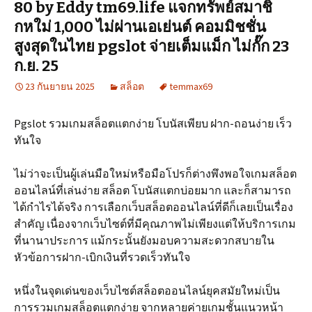
80 by Eddy tm69.life แจกทรัพย์สมาชิ
กหใม่ 1,000 ไม่ผ่านเอเย่นต์ คอมมิชชั่น
สูงสุดในไทย pgslot จ่ายเต็มแม็ก ไม่กั๊ก 23
ก.ย. 25
23 กันยายน 2025
สล็อต
temmax69
Pgslot รวมเกมสล็อตแตกง่าย โบนัสเพียบ ฝาก-ถอนง่าย เร็ว
ทันใจ
ไม่ว่าจะเป็นผู้เล่นมือใหม่หรือมือโปรก็ต่างพึงพอใจเกมสล็อต
ออนไลน์ที่เล่นง่าย สล็อต โบนัสแตกบ่อยมาก และก็สามารถ
ได้กำไรได้จริง การเลือกเว็บสล็อตออนไลน์ที่ดีก็เลยเป็นเรื่อง
สำคัญ เนื่องจากเว็บไซต์ที่มีคุณภาพไม่เพียงแต่ให้บริการเกม
ที่นานาประการ แม้กระนั้นยังมอบความสะดวกสบายใน
หัวข้อการฝาก-เบิกเงินที่รวดเร็วทันใจ
หนึ่งในจุดเด่นของเว็บไซต์สล็อตออนไลน์ยุคสมัยใหม่เป็น
การรวมเกมสล็อตแตกง่าย จากหลายค่ายเกมชั้นแนวหน้า