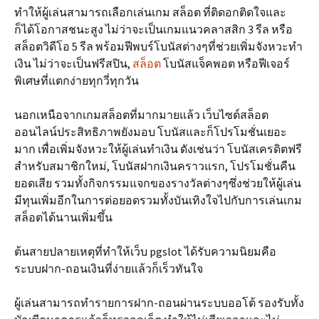
ทำให้ผู้เล่นสามารถเลือกเล่นเกม สล็อต ที่ติดอกติดใจและ
ก็ได้โอกาสชนะสูง ไม่ว่าจะเป็นเกมแนวคลาสสิก 3 รีล หรือ
สล็อตวิดีโอ 5 รีล พร้อมฟีพบร์โบนัสต่างๆที่ช่วยเพิ่มจังหวะทำ
เงิน ไม่ว่าจะเป็นฟรีสปิน,
สล็อต
โบนัสแจ็คพอต หรือฟีเจอร์
พิเศษที่แตกง่ายทุกวี่ทุกวัน
นอกเหนือจากเกมสล็อตที่มากมายแล้ว เว็บไซต์สล็อต
ออนไลน์ประสิทธิภาพยังมอบ โบนัสและก็โปรโมชั่นเยอะ
มาก เพื่อเพิ่มจังหวะให้ผู้เล่นทำเงิน ดังเช่นว่า โบนัสเครดิตฟรี
สำหรับสมาชิกใหม่, โบนัสฝากเงินคราวแรก, โปรโมชั่นคืน
ยอดเสีย รวมทั้งกิจกรรมแจกของรางวัลต่างๆซึ่งช่วยให้ผู้เล่น
มีทุนเพิ่มอีกในการต่อยอดรวมทั้งบันเทิงใจไปกับการเล่นเกม
สล็อตได้นานเพิ่มขึ้น
ต้นสายปลายเหตุที่ทำให้เว็บ pgslot ได้รับความนิยมคือ
ระบบฝาก-ถอนเงินที่ง่ายแล้วก็เร็วทันใจ
ผู้เล่นสามารถทำรายการฝาก-ถอนผ่านระบบออโต้ รองรับทั้ง