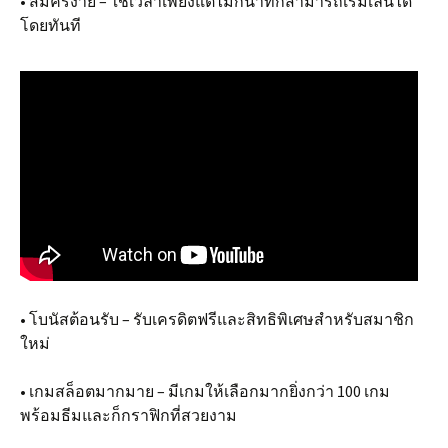
• สมัครง่าย – ใช้เวลาเพียงแต่ไม่กี่นาทีก็สามารถเริ่มเล่นได้
โดยทันที
• โบนัสต้อนรับ – รับเครดิตฟรีและสิทธิพิเศษสำหรับสมาชิก
ใหม่
• เกมสล็อตมากมาย – มีเกมให้เลือกมากยิ่งกว่า 100 เกม
พร้อมธีมและก็กราฟิกที่สวยงาม