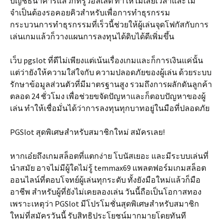
บัญชีธนาคารแล้วก็ทรูวอลเล็ต ทำให้ไม่เสียเวลาและไม่
จำเป็นต้องรอคอยคิวสำหรับเพื่อการทำธุรกรรม
กระบวนการทำธุรกรรมที่เร็วนี้ช่วยให้ผู้เล่นจุดโฟกัสกับการ
เล่นเกมแล้วก็วางแผนการลงทุนได้ดิบได้ดีเพิ่มขึ้น
เว็บ pgslot ที่ดีไม่เพียงแต่เน้นเรื่องเกมและก็การเงินแค่นั้น
แต่ว่ายังให้ความใส่ใจกับ ความปลอดภัยของผู้เล่น ด้วยระบบ
รักษาข้อมูลส่วนตัวที่มีมาตรฐานสูง รวมถึงการผลักดันลูกค้า
ตลอด 24 ชั่วโมง เพื่อช่วยขจัดปัญหาและก็ตอบปัญหาของผู้
เล่น ทำให้เชื่อมั่นได้ว่าการลงทุนทุกบาทอยู่ในมือที่ปลอดภัย
PGSlot สุดพิเศษสำหรับสมาชิกใหม่ สมัครเลย!
หากเอ๋ยถึงเกมสล็อตที่แตกง่าย โบนัสเยอะ และมีระบบเล่นที่
นำสมัย อาจไม่มีผู้ใดไม่รู้ temmax69 แพลตฟอร์มเกมสล็อต
ออนไลน์ที่ตอบโจทย์ผู้เล่นทุกระดับ ทั้งยังมือใหม่แล้วก็มือ
อาชีพ สำหรับผู้ที่ยังไม่เคยลองเล่น วันนี้ถือเป็นโอกาสทอง
เพราะเหตุว่า PGSlot มีโปรโมชั่นสุดพิเศษสำหรับสมาชิก
ใหม่ที่สมัครวันนี้ รับสิทธิประโยชน์มากมายโดยทันที