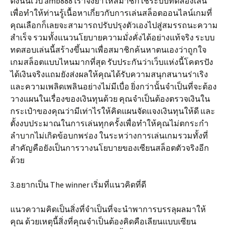
ดังนั้นเว็บ amb888 เราจึงย้ำให้สมาชิกใช้ระบบทดลองเล่น
เพื่อทำให้ท่านรู้เนื้อหาเกี่ยวกับการเล่นสล็อตออนไลน์เกมที่
คุณเลือกก็เลยจะสามารถปรับปรุงตัวเองไปสู่สมรรถนะความ
สำเร็จ รวมทั้งแนวนโยบายความมั่งคั่งได้อย่างแท้จริง ระบบ
ทดสอบเล่นนี้สร้างขึ้นมาเพื่อสมาชิกค้นหาตนเองว่าถูกใจ
เกมสล็อตแบบไหนมากที่สุด รับประกันว่าเว็บแห่งนี้โคตรปัง
ได้เงินจริงแถมยังส่งผลให้คุณได้รับความสนุกสนานร่าเริง
และความเพลิดเพลินอย่างไม่มีเบื่อ ยิ่งกว่านั้นจำเป็นที่จะต้อง
วางแผนในเรื่องของเงินทุนด้วย คุณจำเป็นต้องตรวจเงินใน
กระเป๋าของคุณว่ามีเท่าไรให้คิดแผนจัดแจงเงินทุนให้ดี และ
ตั้งงบประมาณในการเล่นทุกครั้งเพื่อทำให้คุณไม่ตกระกำ
ลำบากไม่เกิดข้อบกพร่อง ในระหว่างการเล่นเกมรวมทั้งที่
สำคัญคือยังเป็นการวางนโยบายของเซียนสล็อตตัวจริงอีก
ด้วย
3.อยากเป็น The winner เริ่มที่แนวคิดที่ดี
แนวความคิดเป็นสิ่งที่จำเป็นที่จะนำพาการบรรลุผลมาให้
คุณ ด้วยเหตุนี้สิ่งที่คุณจำเป็นต้องคิดคือเลียนแบบเซียน