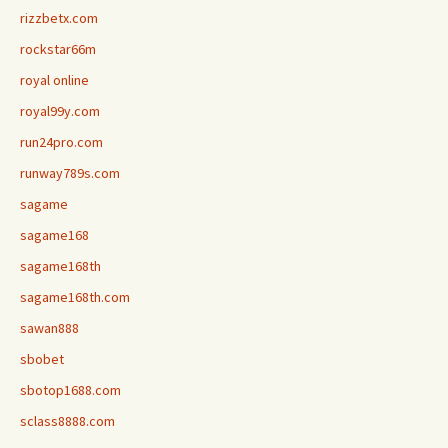
rizzbetx.com
rockstar66m
royal online
royal99y.com
run24pro.com
runway789s.com
sagame
sagame168
sagame168th
sagame168th.com
sawan888
sbobet
sbotop1688.com
sclass8888.com