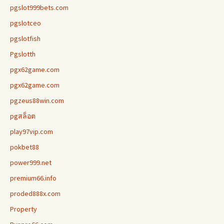
pgslot999bets.com
pgslotceo
pgslotfish
Pgslotth
pgx62game.com
pgx62game.com
pgzeus88win.com
pgสล็อต
play97vip.com
pokbet88
power999.net
premium66.info
proded888x.com
Property