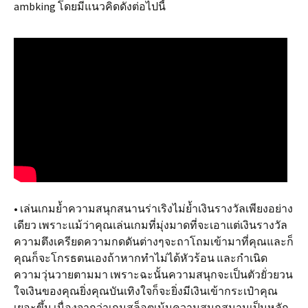
ambking โดยมีแนวคิดดังต่อไปนี้
• เล่นเกมย้ำความสนุกสนานร่าเริงไม่ย้ำเงินรางวัลเพียงอย่าง
เดียว เพราะแม้ว่าคุณเล่นเกมที่มุ่งมาดที่จะเอาแต่เงินรางวัล
ความตึงเครียดความกดดันต่างๆจะถาโถมเข้ามาที่คุณและก็
คุณก็จะโกรธตนเองถ้าหากทำไม่ได้หัวร้อน และกำเนิด
ความวุ่นวายตามมา เพราะฉะนั้นความสนุกจะเป็นตัวยั่วยวน
ใจเงินของคุณยิ่งคุณบันเทิงใจก็จะยิ่งมีเงินเข้ากระเป๋าคุณ
เยอะขึ้น เนื่องจากว่าเกมสล็อตเน้นความสนุกสนานเป็นหลัก