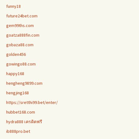
funny18
future24bet.com
gem99ths.com
goatza888fin.com
gobaza88.com
golden456
gowingo88.com
happy168
hengheng9899.com
hengjing168
https://sretthi99.bet/enter/
hubbet168.com
hydra888 เครดิตฟรี
ib888pro.bet