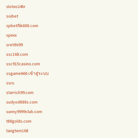
slotxo24hr
soibet
spbetflik888.com
spinix
sretthi99
ssc168.com
ssc915casino.com
ssgame666 เข้าสู่ระบบ
ssru
starrich99.com
sudyod888s.com
sunny9999club.com
t88golds.com
tangtem168