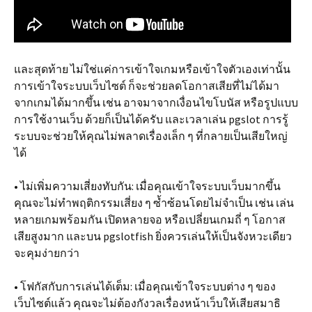
และสุดท้าย ไม่ใช่แค่การเข้าใจเกมหรือเข้าใจตัวเองเท่านั้น
การเข้าใจระบบเว็บไซต์ ก็จะช่วยลดโอกาสเสียที่ไม่ได้มา
จากเกมได้มากขึ้น เช่น อาจมาจากเงื่อนไขโบนัส หรือรูปแบบ
การใช้งานเว็บ ด้วยก็เป็นได้ครับ และเวลาเล่น pgslot การรู้
ระบบจะช่วยให้คุณไม่พลาดเรื่องเล็ก ๆ ที่กลายเป็นเสียใหญ่
ได้
• ไม่เพิ่มความเสี่ยงทับกัน: เมื่อคุณเข้าใจระบบเว็บมากขึ้น
คุณจะไม่ทำพฤติกรรมเสี่ยง ๆ ซ้ำซ้อนโดยไม่จำเป็น เช่น เล่น
หลายเกมพร้อมกัน เปิดหลายจอ หรือเปลี่ยนเกมถี่ ๆ โอกาส
เสียสูงมาก และบน pgslotfish ยิ่งควรเล่นให้เป็นจังหวะเดียว
จะคุมง่ายกว่า
• โฟกัสกับการเล่นได้เต็ม: เมื่อคุณเข้าใจระบบต่าง ๆ ของ
เว็บไซต์แล้ว คุณจะไม่ต้องกังวลเรื่องหน้าเว็บให้เสียสมาธิ