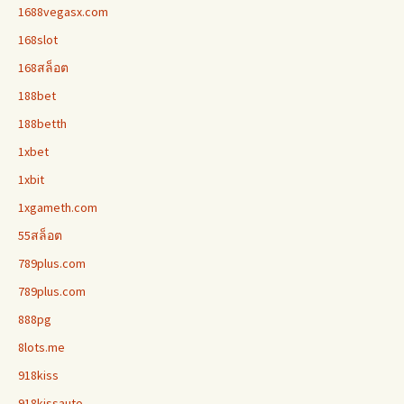
1688vegasx.com
168slot
168สล็อต
188bet
188betth
1xbet
1xbit
1xgameth.com
55สล็อต
789plus.com
789plus.com
888pg
8lots.me
918kiss
918kissauto