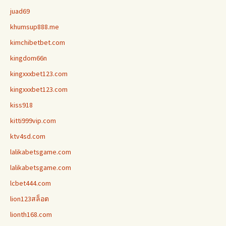
juad69
khumsup888.me
kimchibetbet.com
kingdom66n
kingxxxbet123.com
kingxxxbet123.com
kiss918
kitti999vip.com
ktv4sd.com
lalikabetsgame.com
lalikabetsgame.com
lcbet444.com
lion123สล็อต
lionth168.com