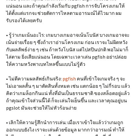
แน่นอน และถ้าคุณกำลังเริ่มกับ pgfish การจับโครงเกมให้
ได้ตั้งแต่แรกจะช่วยตัดการไหลตามอารมณ์ได้ไวมาก ผม
รับรองได้เลยครับ
• รู้ว่าเกมเน้นอะไร: เกมบางเกมอาจเน้นโบนัส บางเกมอาจจะ
เน้นจ่ายเรื่อย ๆ ซึ่งถ้าเราอ่านโครงเกม ก่อน เราจะไม่ผิดหวัง
กับผลลัพธ์ง่าย ๆ เช่น ถ้าหวังโบนัส แต่ไปสปินปกติ พอไม่มาก็
ไล่ตาม ยิ่งเสียแน่นอน โดยเฉพาะเวลาเล่น pgfish อย่าปล่อย
ให้ความหวังพาเบทไหลขึ้นแบบไม่รู้ตัว
• ไม่ตีความผลลัพธ์เกินจริง:
pgfish
คนที่เข้าใจเกมจริง ๆ จะ
ไม่เอาผลสั้น ๆ มาตัดสินทั้งหมด เช่น แตกน้อย ๆ ไม่กี่รอบ แล้ว
คิดว่าเกมล็อกกินแน่ ทั้งที่มันเป็นธรรมชาติ ของสล็อตอยู่แล้ว
ถ้าคุณเข้าใจส่วนนี้ได้ ก็จะเล่นใจเย็นขึ้น และเวลาคุณอยู่บน
pgslot มันจะช่วยให้ไม่หัวร้อนง่าย
• เลิกให้ความรู้สึกนำการเล่น: เมื่อเราเข้าใจแล้วว่าเกมถูก
ออกแบบยังไง เราจะเล่นด้วยข้อมูล มากกว่าอารมณ์ ทำให้