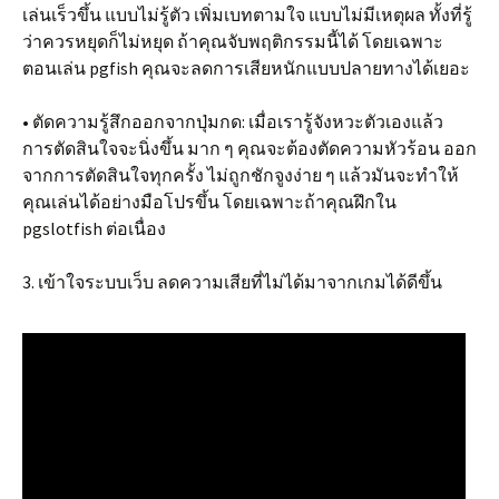
เล่นเร็วขึ้น แบบไม่รู้ตัว เพิ่มเบทตามใจ แบบไม่มีเหตุผล ทั้งที่รู้
ว่าควรหยุดก็ไม่หยุด ถ้าคุณจับพฤติกรรมนี้ได้ โดยเฉพาะ
ตอนเล่น pgfish คุณจะลดการเสียหนักแบบปลายทางได้เยอะ
• ตัดความรู้สึกออกจากปุ่มกด: เมื่อเรารู้จังหวะตัวเองแล้ว
การตัดสินใจจะนิ่งขึ้น มาก ๆ คุณจะต้องตัดความหัวร้อน ออก
จากการตัดสินใจทุกครั้ง ไม่ถูกชักจูงง่าย ๆ แล้วมันจะทำให้
คุณเล่นได้อย่างมือโปรขึ้น โดยเฉพาะถ้าคุณฝึกใน
pgslotfish ต่อเนื่อง
3. เข้าใจระบบเว็บ ลดความเสียที่ไม่ได้มาจากเกมได้ดีขึ้น