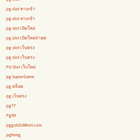
pg slot ทางเข้า
pg slot ทางเข้า
pg slot เปิดใหม่
pg slot เปิดใหม่ล่าสุด
pg slot เว็บตรง
pg slot เว็บตรง
PG Slot เว็บใหม่
pg SuperGame
pg สล็อต
pg เว็บตรง
pg77
Pg99
pggold168bet.com
pgheng