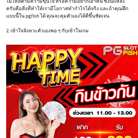
ไม่ไหลตามความขุ่นใจ หรือความอยากเอาคืน ซึ่งนี่แหละ
ครับคือสิ่งที่ทำให้เรามีโอกาสทำกำไรได้จริง และถ้าคุณฝึก
แบบนี้ใน pgfish ได้ คุณจะคุมตัวเองได้ดีขึ้นชัดเจน
2. เข้าใจจังหวะตัวเองพอ ๆ กับเข้าใจเกม