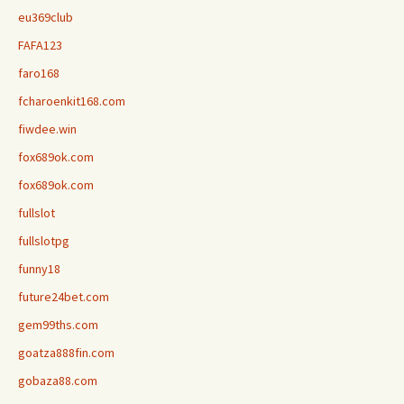
eu369club
FAFA123
faro168
fcharoenkit168.com
fiwdee.win
fox689ok.com
fox689ok.com
fullslot
fullslotpg
funny18
future24bet.com
gem99ths.com
goatza888fin.com
gobaza88.com