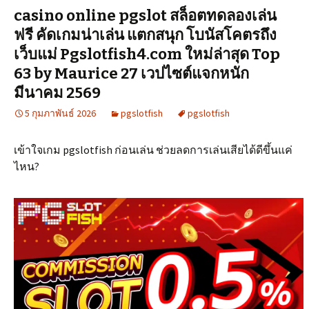
casino online pgslot สล็อตทดลองเล่น
ฟรี คัดเกมน่าเล่น แตกสนุก โบนัสโคตรถึง
เว็บแม่ Pgslotfish4.com ใหม่ล่าสุด Top
63 by Maurice 27 เวปไซต์แจกหนัก
มีนาคม 2569
5 กุมภาพันธ์ 2026
pgslotfish
pgslotfish
เข้าใจเกม pgslotfish ก่อนเล่น ช่วยลดการเล่นเสียได้ดีขึ้นแค่
ไหน?