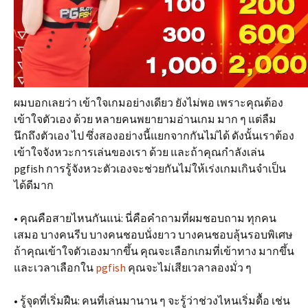
ผมบอกเลยว่า เข้าใจเกมอย่างเดียว ยังไม่พอ เพราะคุณต้อง
เข้าใจตัวเอง ด้วย หลายคนพยายามอ่านเกม มาก ๆ แต่ลืม
นึกถึงตัวเอง ไป ซึ่งสองอย่างนี้แยกจากกันไม่ได้ ดังนั้นเราต้อง
เข้าใจจังหวะการเล่นของเรา ด้วย และถ้าคุณกำลังเล่น
pgfish การรู้จังหวะตัวเองจะช่วยกันไม่ให้เร่งเกมเกินจำเป็น
ได้ดีมาก
• คุณคือสายไหนกันแน่: นี่คือคำถามที่ผมชอบถาม ทุกคน
เสมอ บางคนรีบ บางคนชอบนั่งยาว บางคนชอบลุ้นรอบพิเศษ
ถ้าคุณเข้าใจตัวเองมากขึ้น คุณจะเลือกเกมที่เข้าทาง มากขึ้น
และเวลาเลือกใน
pgfish
คุณจะไม่เสียเวลาลองมั่ว ๆ
• รู้จุดที่เริ่มฝืน: คนที่เล่นมานาน ๆ จะรู้ว่าช่วงไหนเริ่มดื้อ เช่น