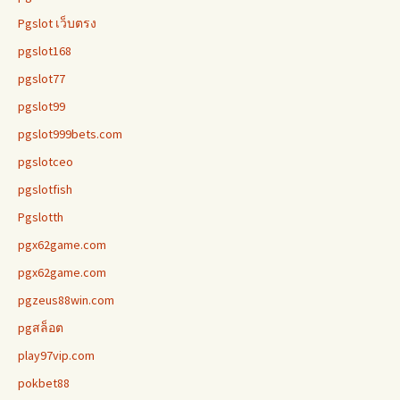
Pgslot เว็บตรง
pgslot168
pgslot77
pgslot99
pgslot999bets.com
pgslotceo
pgslotfish
Pgslotth
pgx62game.com
pgx62game.com
pgzeus88win.com
pgสล็อต
play97vip.com
pokbet88