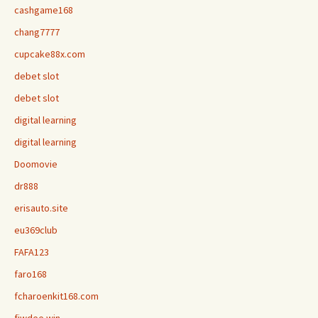
cashgame168
chang7777
cupcake88x.com
debet slot
debet slot
digital learning
digital learning
Doomovie
dr888
erisauto.site
eu369club
FAFA123
faro168
fcharoenkit168.com
fiwdee.win