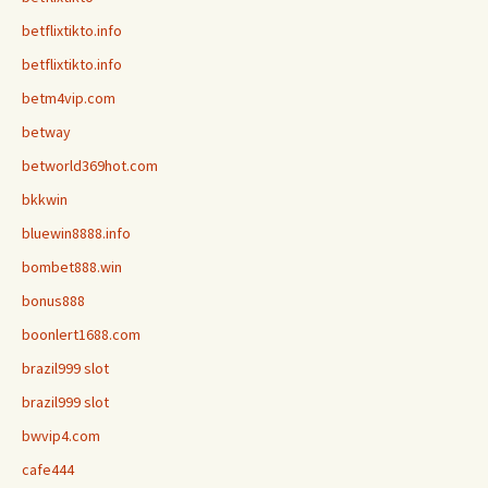
betflixtikto.info
betflixtikto.info
betm4vip.com
betway
betworld369hot.com
bkkwin
bluewin8888.info
bombet888.win
bonus888
boonlert1688.com
brazil999 slot
brazil999 slot
bwvip4.com
cafe444