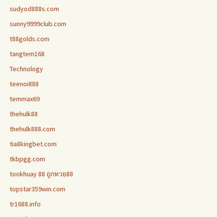
sudyod888s.com
sunny9999club.com
t88golds.com
tangtem168
Technology
teenoi888
temmax69
thehulk88
thehulk888.com
tia8kingbet.com
tkbpgg.com
tookhuay 88 ถูกหวย88
topstar359win.com
tr1688.info