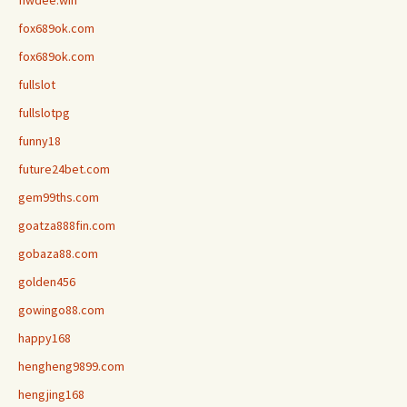
fox689ok.com
fox689ok.com
fullslot
fullslotpg
funny18
future24bet.com
gem99ths.com
goatza888fin.com
gobaza88.com
golden456
gowingo88.com
happy168
hengheng9899.com
hengjing168