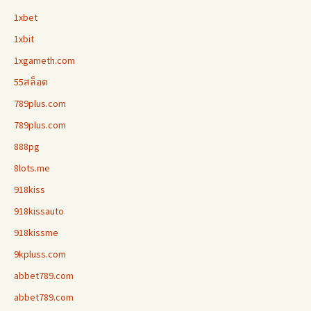
1xbet
1xbit
1xgameth.com
55สล็อต
789plus.com
789plus.com
888pg
8lots.me
918kiss
918kissauto
918kissme
9kpluss.com
abbet789.com
abbet789.com