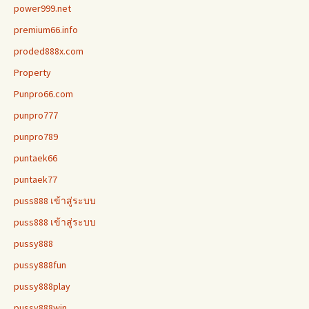
power999.net
premium66.info
proded888x.com
Property
Punpro66.com
punpro777
punpro789
puntaek66
puntaek77
puss888 เข้าสู่ระบบ
puss888 เข้าสู่ระบบ
pussy888
pussy888fun
pussy888play
pussy888win