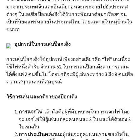
มาจากประเทศจีนและอินเดียก่อนจะกระจายไปยังประเทศ
ต่างๆ ในเอเชีย ป๊อกเด้งจึงได้รับการพัฒนาต่อมาเรื่อยๆ จน
เป็นที่นิยมแพร่หลายในประเทศไทย โดยเฉพาะในหมู่บ้านใน
ชนบท
อุปกรณ์ในการเล่นป๊อกเด้ง
การเล่นป๊อกเด้งใช้อุปกรณ์เพียงอย่างเดียวคือ “ไพ่” เกมนี้จะ
ใช้ไพ่หนึ่งสำรับ จำนวน 52 ใบ การเล่นป๊อกเด้งสามารถเล่น
ได้ตั้งแต่ 2 คนขึ้นไป โดยปกติจะมีผู้เล่นระหว่าง 3 ถึง 9 คนเพื่อ
ความสนุกสนานที่สมบูรณ์
วิธีการเล่น และกติกาของป๊อกเด้ง
การแจกไพ่
: เจ้ามือคือผู้ที่มีบทบาทในการแจกไพ่ โดย
จะแจกไพ่ให้ผู้เล่นแต่ละคนคนละ 2 ใบ และให้ตัวเอง 2
ใบเช่นกัน
การประเมินคะแนน
: ผู้เล่นจะดูคะแนนรวมของไพ่ใน