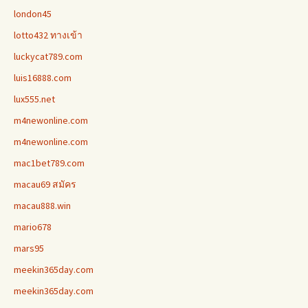
london45
lotto432 ทางเข้า
luckycat789.com
luis16888.com
lux555.net
m4newonline.com
m4newonline.com
mac1bet789.com
macau69 สมัคร
macau888.win
mario678
mars95
meekin365day.com
meekin365day.com