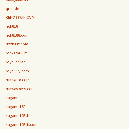
qr code
RENO88WIN.COM
rich818
rich8188.com
rizzbetx.com
rockstar66m
royal online
royal99y.com
run24pro.com
runway789s.com
sagame
sagame168
sagame168th
sagame168th.com