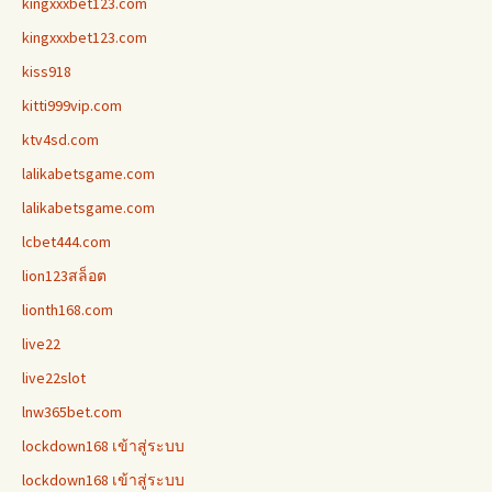
kingxxxbet123.com
kingxxxbet123.com
kiss918
kitti999vip.com
ktv4sd.com
lalikabetsgame.com
lalikabetsgame.com
lcbet444.com
lion123สล็อต
lionth168.com
live22
live22slot
lnw365bet.com
lockdown168 เข้าสู่ระบบ
lockdown168 เข้าสู่ระบบ