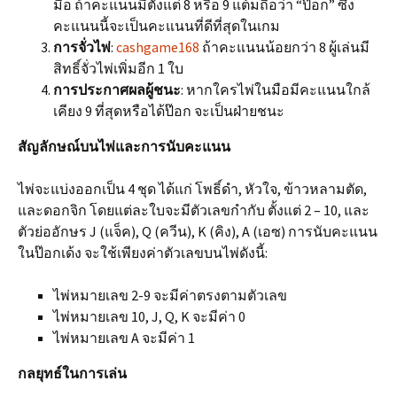
มือ ถ้าคะแนนมีตั้งแต่ 8 หรือ 9 แต้มถือว่า “ป๊อก” ซึ่ง
คะแนนนี้จะเป็นคะแนนที่ดีที่สุดในเกม
การจั่วไพ่
:
cashgame168
ถ้าคะแนนน้อยกว่า 8 ผู้เล่นมี
สิทธิ์จั่วไพ่เพิ่มอีก 1 ใบ
การประกาศผลผู้ชนะ
: หากใครไพ่ในมือมีคะแนนใกล้
เคียง 9 ที่สุดหรือได้ป๊อก จะเป็นฝ่ายชนะ
สัญลักษณ์บนไพ่และการนับคะแนน
ไพ่จะแบ่งออกเป็น 4 ชุด ได้แก่ โพธิ์ดำ, หัวใจ, ข้าวหลามตัด,
และดอกจิก โดยแต่ละใบจะมีตัวเลขกำกับ ตั้งแต่ 2 – 10, และ
ตัวย่ออักษร J (แจ็ค), Q (ควีน), K (คิง), A (เอซ) การนับคะแนน
ในป๊อกเด้ง จะใช้เพียงค่าตัวเลขบนไพ่ดังนี้:
ไพ่หมายเลข 2-9 จะมีค่าตรงตามตัวเลข
ไพ่หมายเลข 10, J, Q, K จะมีค่า 0
ไพ่หมายเลข A จะมีค่า 1
กลยุทธ์ในการเล่น