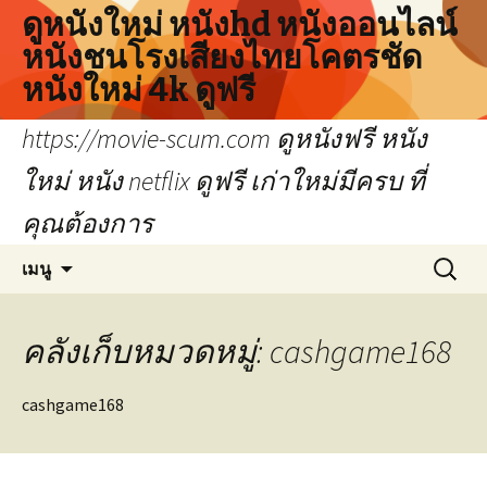
ดูหนังใหม่ หนังhd หนังออนไลน์
หนังชนโรงเสียงไทยโคตรชัด
หนังใหม่ 4k ดูฟรี
https://movie-scum.com ดูหนังฟรี หนัง
ใหม่ หนัง netflix ดูฟรี เก่าใหม่มีครบ ที่
คุณต้องการ
ข้าม
ค้นหา
เมนู
ไป
สำหรับ:
ยัง
เนื้อหา
คลังเก็บหมวดหมู่: cashgame168
cashgame168