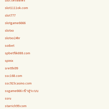
slot เครดิตฟรี
slot1111ok.com
slot777
slotgame6666
slotxo
slotxo24hr
soibet
spbetflik888.com
spinix
sretthi99
ssc168.com
ssc915casino.com
ssgame666 เข้าสู่ระบบ
ssru
starrich99.com