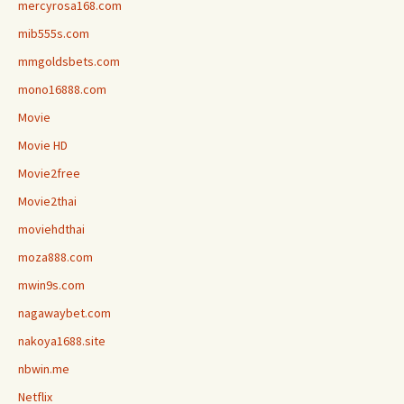
mercyrosa168.com
mib555s.com
mmgoldsbets.com
mono16888.com
Movie
Movie HD
Movie2free
Movie2thai
moviehdthai
moza888.com
mwin9s.com
nagawaybet.com
nakoya1688.site
nbwin.me
Netflix