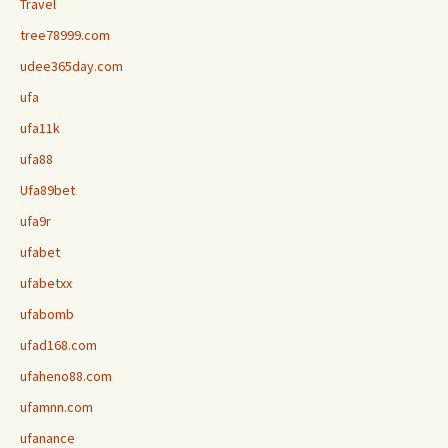
Travel
tree78999.com
udee365day.com
ufa
ufa11k
ufa88
Ufa89bet
ufa9r
ufabet
ufabetxx
ufabomb
ufad168.com
ufaheno88.com
ufamnn.com
ufanance