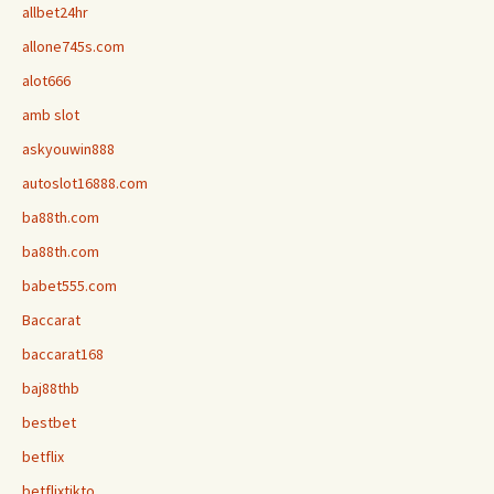
allbet24hr
allone745s.com
alot666
amb slot
askyouwin888
autoslot16888.com
ba88th.com
ba88th.com
babet555.com
Baccarat
baccarat168
baj88thb
bestbet
betflix
betflixtikto