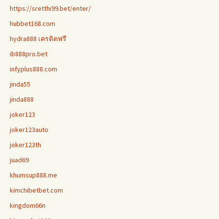
https://sretthi99.bet/enter/
hubbet168.com
hydra888 เครดิตฟรี
ib888pro.bet
infyplus888.com
jinda55
jinda888
joker123
joker123auto
joker123th
juad69
khumsup888.me
kimchibetbet.com
kingdom66n