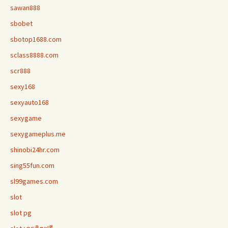
sawan888
sbobet
sbotop1688.com
sclass8888.com
scr888
sexy168
sexyauto168
sexygame
sexygameplus.me
shinobi24hr.com
sing55fun.com
sl99games.com
slot
slot pg