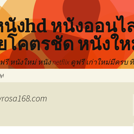
 หนังhd หนังออนไ
ยโคตรชัด หนังใหม่
รี หนังใหม่ หนัง netflix ดูฟรี เก่าใหม่มีครบ 
y!
yrosa168.com