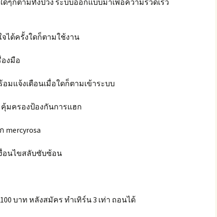
ารใดๆก็ตามทั้งปวง ระบบออกแบบมาเพื่อความรวดเร็ว
ใจได้ครั้งใดก็ตามใช้งาน
่องมือ
ร้อมแจ้งเตือนเมื่อใดก็ตามเข้าระบบ
P คุ้มครองป้องกันการแฮก
าก mercyrosa
งื่อนไขสลับซับซ้อน
100 บาท หลังสมัคร ทำเทิร์น 3 เท่า ถอนได้