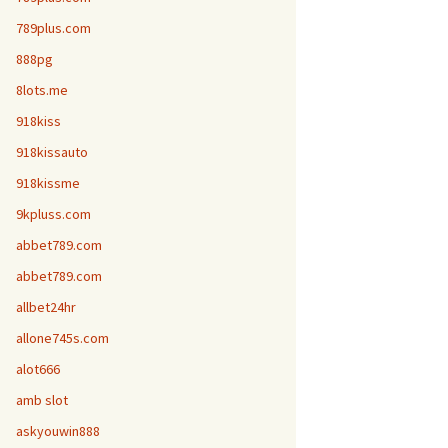
789plus.com
888pg
8lots.me
918kiss
918kissauto
918kissme
9kpluss.com
abbet789.com
abbet789.com
allbet24hr
allone745s.com
alot666
amb slot
askyouwin888