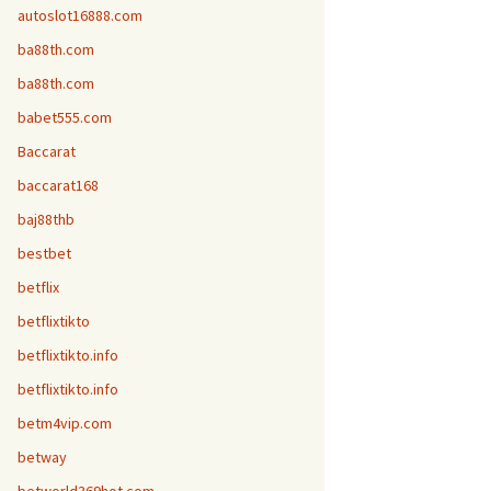
autoslot16888.com
ba88th.com
ba88th.com
babet555.com
Baccarat
baccarat168
baj88thb
bestbet
betflix
betflixtikto
betflixtikto.info
betflixtikto.info
betm4vip.com
betway