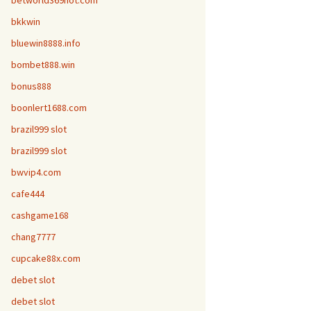
betworld369hot.com
bkkwin
bluewin8888.info
bombet888.win
bonus888
boonlert1688.com
brazil999 slot
brazil999 slot
bwvip4.com
cafe444
cashgame168
chang7777
cupcake88x.com
debet slot
debet slot