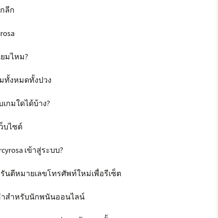
กลีก
yrosa
ียมไหม?
มทั้งหมดทั้งปวง
บเกมใดได้บ้าง?
ว็บไซต์
cyrosa เข้าสู่ระบบ?
ารันตีหมายเลขโทรศัพท์ใหม่เพื่อรีเซ็ต
้มค่าสำหรับนักพนันออนไลน์