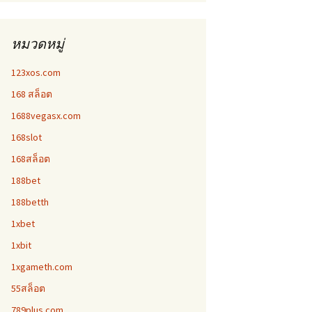
หมวดหมู่
123xos.com
168 สล็อต
1688vegasx.com
168slot
168สล็อต
188bet
188betth
1xbet
1xbit
1xgameth.com
55สล็อต
789plus.com