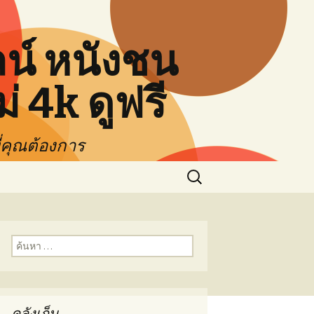
ลน์ หนังชน
 4k ดูฟรี
ที่คุณต้องการ
ค้นหา
สำหรับ:
ค้นหา
สำหรับ:
คลังเก็บ