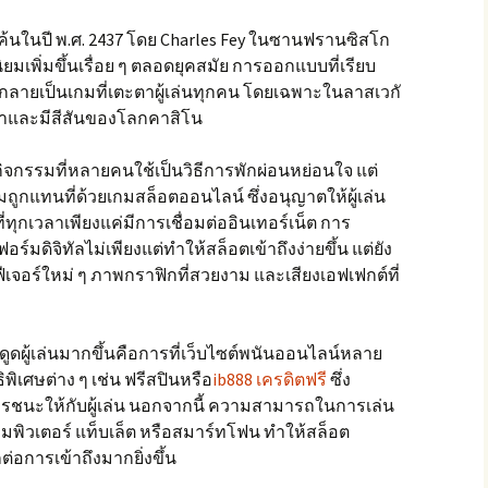
ค้นในปี พ.ศ. 2437 โดย Charles Fey ในซานฟรานซิสโก
มเพิ่มขึ้นเรื่อย ๆ ตลอดยุคสมัย การออกแบบที่เรียบ
ตกลายเป็นเกมที่เตะตาผู้เล่นทุกคน โดยเฉพาะในลาสเวกั
ตชีวาและมีสีสันของโลกคาสิโน
นกิจกรรมที่หลายคนใช้เป็นวิธีการพักผ่อนหย่อนใจ แต่
ริ่มถูกแทนที่ด้วยเกมสล็อตออนไลน์ ซึ่งอนุญาตให้ผู้เล่น
ี่ทุกเวลาเพียงแค่มีการเชื่อมต่ออินเทอร์เน็ต การ
ร์มดิจิทัลไม่เพียงแต่ทำให้สล็อตเข้าถึงง่ายขึ้น แต่ยัง
เจอร์ใหม่ ๆ ภาพกราฟิกที่สวยงาม และเสียงเอฟเฟกต์ที่
งดูดผู้เล่นมากขึ้นคือการที่เว็บไซต์พนันออนไลน์หลาย
พิเศษต่าง ๆ เช่น ฟรีสปินหรือ
ib888 เครดิตฟรี
ซึ่ง
รชนะให้กับผู้เล่น นอกจากนี้ ความสามารถในการเล่น
มพิวเตอร์ แท็บเล็ต หรือสมาร์ทโฟน ทำให้สล็อต
อการเข้าถึงมากยิ่งขึ้น