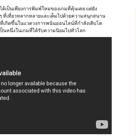
ได้เป็นเพียงการพิมพ์ใหม่ของเกมที่คุ้นเคย แต่ยัง
่ ๆ ที่เที่ยวหลากหลายและเต็มไปด้วยความสนุกสนาน
ี่เกิดขึ้นในแวดวงการพนันออนไลน์ที่กำลังเติบโต
ป็นหนึ่งในเกมที่ได้รับความนิยมไปทั่วโลก