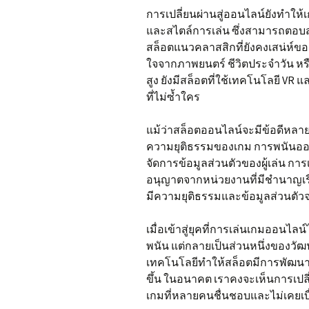
การเปลี่ยนผ่านสู่ออนไลน์ยังทำให
และสไตล์การเล่น ซึ่งสามารถตอบส
สล็อตแนวคลาสสิกที่ยังคงเสน่ห์ขอ
ใจจากภาพยนตร์ ชีวิตประจำวัน หรือท่
สูง ยังมีสล็อตที่ใช้เทคโนโลยี V
ที่ไม่ซ้ำใคร
แม้ว่าสล็อตออนไลน์จะมีข้อดีหลาย
ความยุติธรรมของเกม การพนันออน
จัดการข้อมูลส่วนตัวของผู้เล่น การเ
อนุญาตจากหน่วยงานที่มีชำนาญเรื่อ
มีความยุติธรรมและข้อมูลส่วนตัวจ
เมื่อเข้าสู่ยุคที่การเล่นเกมออนไลน
พนัน แต่กลายเป็นส่วนหนึ่งของวั
เทคโนโลยีทำให้สล็อตมีการพัฒนาเป
ขึ้น ในอนาคต เราคงจะเห็นการเปลี
เกมที่หลายคนชื่นชอบและไม่เคยเบ