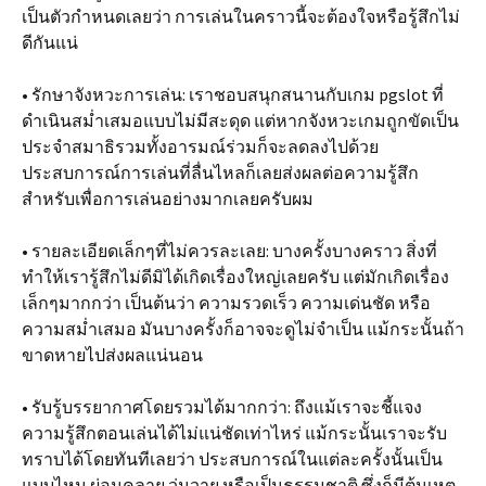
เป็นตัวกำหนดเลยว่า การเล่นในคราวนี้จะต้องใจหรือรู้สึกไม่
ดีกันแน่
• รักษาจังหวะการเล่น: เราชอบสนุกสนานกับเกม pgslot ที่
ดำเนินสม่ำเสมอแบบไม่มีสะดุด แต่หากจังหวะเกมถูกขัดเป็น
ประจำสมาธิรวมทั้งอารมณ์ร่วมก็จะลดลงไปด้วย
ประสบการณ์การเล่นที่ลื่นไหลก็เลยส่งผลต่อความรู้สึก
สำหรับเพื่อการเล่นอย่างมากเลยครับผม
• รายละเอียดเล็กๆที่ไม่ควรละเลย: บางครั้งบางคราว สิ่งที่
ทำให้เรารู้สึกไม่ดีมิได้เกิดเรื่องใหญ่เลยครับ แต่มักเกิดเรื่อง
เล็กๆมากกว่า เป็นต้นว่า ความรวดเร็ว ความเด่นชัด หรือ
ความสม่ำเสมอ มันบางครั้งก็อาจจะดูไม่จำเป็น แม้กระนั้นถ้า
ขาดหายไปส่งผลแน่นอน
• รับรู้บรรยากาศโดยรวมได้มากกว่า: ถึงแม้เราจะชี้แจง
ความรู้สึกตอนเล่นได้ไม่แน่ชัดเท่าไหร่ แม้กระนั้นเราจะรับ
ทราบได้โดยทันทีเลยว่า ประสบการณ์ในแต่ละครั้งนั้นเป็น
แบบไหน ผ่อนคลาย วุ่นวาย หรือเป็นธรรมชาติ ซึ่งก็มีต้นเหตุ