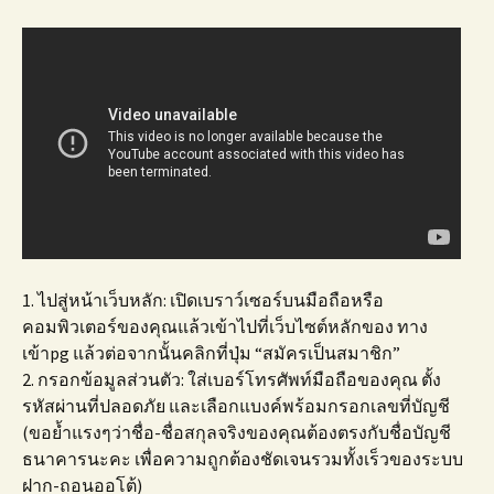
1. ไปสู่หน้าเว็บหลัก: เปิดเบราว์เซอร์บนมือถือหรือ
คอมพิวเตอร์ของคุณแล้วเข้าไปที่เว็บไซต์หลักของ ทาง
เข้าpg แล้วต่อจากนั้นคลิกที่ปุ่ม “สมัครเป็นสมาชิก”
2. กรอกข้อมูลส่วนตัว: ใส่เบอร์โทรศัพท์มือถือของคุณ ตั้ง
รหัสผ่านที่ปลอดภัย และเลือกแบงค์พร้อมกรอกเลขที่บัญชี
(ขอย้ำแรงๆว่าชื่อ-ชื่อสกุลจริงของคุณต้องตรงกับชื่อบัญชี
ธนาคารนะคะ เพื่อความถูกต้องชัดเจนรวมทั้งเร็วของระบบ
ฝาก-ถอนออโต้)