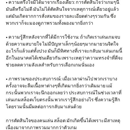
• ความตรึงใจมิได้มาจากเรื่องเดียว: การตัดสินใจว่าเกมๆนี้
มันดีหรือไม่ดี มันไม่ได้ตัดสินใจจากเหตุการณ์เดียวอยู่แล้ว
แต่มันเกิดจากการสั่งสมของรายละเอียดต่างๆรวมกัน ซึ่ง
พวกเราก็จะมองดูภาพรวมทั้งผองมากยิ่งกว่า
• ความรู้สึกหลังจากที่ได้มีการใช้งาน: ถ้าเกิดเราเล่นเกมจบ
ด้วยความสบายใจ ไม่มีปัญหาเล็กๆน้อยๆมากมายวนจิตใจ
อะไรก็แล้วแต่ทั้งปวง มันก็มีทิศทางที่เราจะกลับมาเล่นเกมนี้
อีกในอนาคตได้เช่นเดียวกัน เพราะเหตุว่าความทรงจำที่ดีจะ
ช่วยลดความลังเลสำหรับการเลือกเกมนั่นเอง
• ภาพรวมของประสบการณ์: เมื่อเวลาผ่านไป พวกเราบาง
ครั้งอาจจะลืมเนื้อหาต่างๆที่เกิดมากยิ่งกว่าเดิมมาย แม้
กระนั้นพวกเราจะนึกออกเลยว่า ประสบการณ์ในช่วงเวลาที่
เล่นเกมสล็อตเว็บตรงนั้น พวกเรารู้สึกอย่างไร ซึ่งความรู้สึก
โดยรวมนั้นมีผลต่อการกลับมาเล่นด้วย
การตัดสินใจของคนเล่น สล็อต มักเกิดขึ้นได้เพราะมีสาเหตุ
เนื่องมาจากภาพรวมมากกว่าตัวเกม