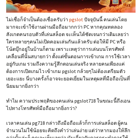
ไม่เชื่อก็จำเป็นต้องเชื่อครับว่า
pgslot
ปัจจุบันนี้ คนเล่นโดย
มากจะเข้าใช้งานผ่านมือถือมากกว่า PC หากคุณทดลอง
สังเกตคนรอบตัวที่เล่นสล็อต จะเห็นได้ชัดเจนกว่าเดิมเลยว่า
ใครหลายๆคนไม่เปิดคอมเล่นกันแล้วครับ ต่อให้มี PC หรือ
โน้ตบุ๊กอยู่ในบ้านก็ตาม เพราะเหตุว่าการเล่นบนโทรศัพท์
เคลื่อนที่นั้นสบายกว่า ตั้งแต่ขั้นตอนการเข้าเกม การใช้เวลา
อยู่กับเกม รวมถึงความรู้สึกตอนเล่นจริง หลายคนเพียงแค่
ต้องการเปิดเกมไว เข้าเกม pgslot กล้วยๆไม่ต้องเตรียมตัว
เยอะแยะ นี่บางครั้งก็อาจจะยอดเยี่ยมในเหตุผลที่มือถือเป็นที่
นิยมมากยิ่งกว่า
ทำไม ความประพฤติของคนเล่น pgslot718 ในขณะนี้ถึงเอน
ไปทางโทรศัพท์มือถือมากยิ่งกว่า?
เวลาคนเล่น pg718 กล่าวถึงมือถือแล้วก็การเล่นสล็อต ผู้คน
จำนวนไม่ใช้น้อยจะคิดถึงคำว่าเล่นง่าย แต่ว่าหากมองให้ลึก
กว่านั้นล่ะก็ คุณจะเห็นเลยว่า มันเกี่ยวกับการกระทำการใช้