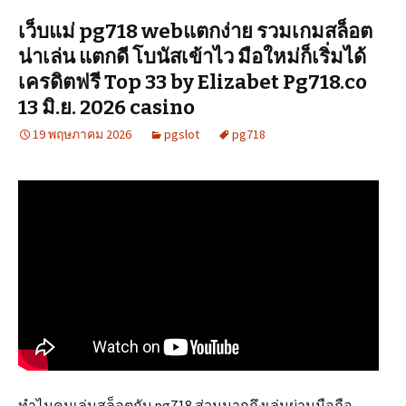
เว็บแม่ pg718 webแตกง่าย รวมเกมสล็อต
น่าเล่น แตกดี โบนัสเข้าไว มือใหม่ก็เริ่มได้
เครดิตฟรี Top 33 by Elizabet Pg718.co
13 มิ.ย. 2026 casino
19 พฤษภาคม 2026
pgslot
pg718
ทำไมคนเล่นสล็อตกับ pg718 ส่วนมากถึงเล่นผ่านมือถือ