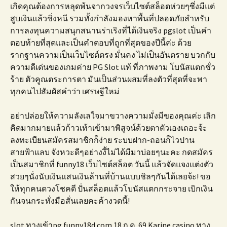
เกิดคุณต้องการหลุดพ้นจากวงจรเว็บไซต์สล็อตห่วยๆซึ่งมีแต่
สูบเงินแล้วชิ่งหนี รวมทั้งกำลังมองหาพื้นที่ปลอดภัยสำหรับ
การลงทุนความสนุกสนานร่าเริงที่ได้เงินจริง pgslot เป็นคำ
ตอบท้ายที่สุดและเป็นคำตอบที่ถูกที่สุดของปีนี้ค่ะ ด้วย
รากฐานความเป็นเว็บไซต์ตรง มั่นคง ไม่เป็นอันตราย บวกกับ
ความดีเด่นของเกมค่าย PG Slot แท้ ที่ภาพงาม โบนัสแตกชั่ว
ร้าย ตัวคูณตระการตา มันเป็นส่วนผสมที่ลงตัวที่สุดที่จะพา
ทุกคนไปสัมผัสคำว่า เศรษฐีใหม่
อย่าปล่อยให้ความลังเลใจมาขวางความมั่งมีของคุณค่ะ เลิก
คิดมากมายแล้วก้าวเท้าเข้ามาพิสูจน์ด้วยตาตัวเองเถอะจ้ะ
ลงทะเบียนสมัครสมาชิกก็ง่าย ระบบฝาก-ถอนก็ไวปาน
สายฟ้าแลบ จังหวะดีๆอย่างงี้ไม่ได้มีมาบ่อยๆนะคะ กดสมัคร
เป็นสมาชิกที่ funny18 เว็บไซต์สล็อต วันนี้ แล้วจัดแจงแต่งตัว
สวยๆนั่งนับเงินแสนเงินล้านที่บ้านแบบชิลๆกันได้เลยจ้ะ! ขอ
ให้ทุกคนดวงโชคดี ปั่นสล็อตแล้วโบนัสแตกกระจาย เบิกเงิน
กันจนกระทั่งมือสั่นเลยคะค้างวดนี้!
slot ทางเข้าpg funny18d.com 18 ก.ค. 69 Karine casino ทาง