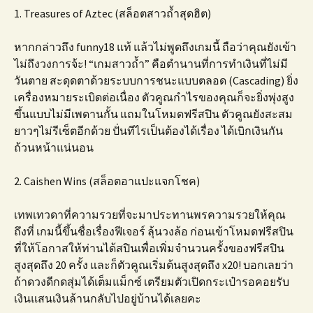
1. Treasures of Aztec (สล็อตสาวถ้ำสุดฮิต)
หากกล่าวถึง funny18 แท้ แล้วไม่พูดถึงเกมนี้ ถือว่าคุณยังเข้า
ไม่ถึงวงการจ้ะ! “เกมสาวถ้ำ” คือตํานานที่การทำเงินที่ไม่มี
วันตาย สะดุดตาด้วยระบบการชนะแบบตลอด (Cascading) ยิ่ง
เครื่องหมายระเบิดต่อเนื่อง ตัวคูณกำไรของคุณก็จะยิ่งพุ่งสูง
ขึ้นแบบไม่มีเพดานกั้น แถมในโหมดฟรีสปิน ตัวคูณยังสะสม
ยาวๆไม่รีเซ็ตอีกด้วย ปั่นทีไรเป็นต้องได้เรื่อง ได้เบิกเงินกัน
ถ้วนหน้าแน่นอน
2. Caishen Wins (สล็อตอาแปะแจกโชค)
เทพเทวดาที่ความรวยที่จะมาประทานพรความรวยให้คุณ
ถึงที่ เกมนี้ขึ้นชื่อเรื่องฟีเจอร์ ลุ้นวงล้อ ก่อนเข้าโหมดฟรีสปิน
ที่ให้โอกาสให้ท่านได้สปินเพื่อเพิ่มจำนวนครั้งของฟรีสปิน
สูงสุดถึง 20 ครั้ง และก็ตัวคูณเริ่มต้นสูงสุดถึง x20! บอกเลยว่า
ถ้าดวงดีกดสุ่มได้เต็มแม็กซ์ เตรียมตัวเปิดกระเป๋ารอคอยรับ
เงินแสนเงินล้านกลับไปอยู่บ้านได้เลยคะ