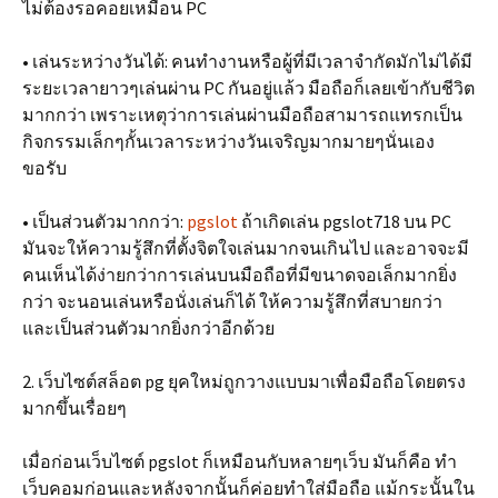
ไม่ต้องรอคอยเหมือน PC
• เล่นระหว่างวันได้: คนทำงานหรือผู้ที่มีเวลาจำกัดมักไม่ได้มี
ระยะเวลายาวๆเล่นผ่าน PC กันอยู่แล้ว มือถือก็เลยเข้ากับชีวิต
มากกว่า เพราะเหตุว่าการเล่นผ่านมือถือสามารถแทรกเป็น
กิจกรรมเล็กๆกั้นเวลาระหว่างวันเจริญมากมายๆนั่นเอง
ขอรับ
• เป็นส่วนตัวมากกว่า:
pgslot
ถ้าเกิดเล่น pgslot718 บน PC
มันจะให้ความรู้สึกที่ตั้งจิตใจเล่นมากจนเกินไป และอาจจะมี
คนเห็นได้ง่ายกว่าการเล่นบนมือถือที่มีขนาดจอเล็กมากยิ่ง
กว่า จะนอนเล่นหรือนั่งเล่นก็ได้ ให้ความรู้สึกที่สบายกว่า
และเป็นส่วนตัวมากยิ่งกว่าอีกด้วย
2. เว็บไซต์สล็อต pg ยุคใหม่ถูกวางแบบมาเพื่อมือถือโดยตรง
มากขึ้นเรื่อยๆ
เมื่อก่อนเว็บไซต์ pgslot ก็เหมือนกับหลายๆเว็บ มันก็คือ ทำ
เว็บคอมก่อนและหลังจากนั้นก็ค่อยทำใส่มือถือ แม้กระนั้นใน