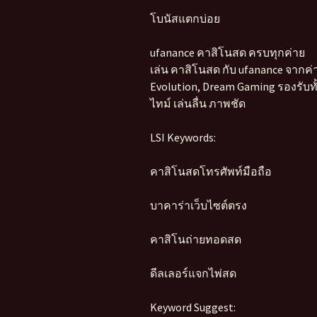
โบนัสแตกบ่อย​
ufanance คาสิโนสด ครบทุกค่าย
เล่น คาสิโนสด กับ ufanance จากค่า
Evolution, Dream Gaming รองรับทั้
ไทม์ เล่นลื่น ภาพชัด​
LSI Keywords:
คาสิโนสดโทรศัพท์มือถือ
บาคาร่าเว็บไซต์ตรง
คาสิโนถ่ายทอดสด
ดีลเลอร์แจกไพ่สด​
Keyword Suggest: