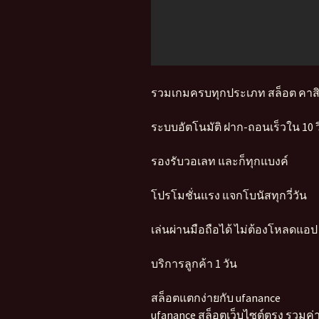
รวมเกมครบทุกประเภท สล็อต คาสิ
ระบบอัตโนมัติ ฝาก-ถอนเร็วใน 10 ว
รองรับวอเลท และก็ทุกแบงค์
โปรโมชั่นแรง แจกโบนัสทุกวี่วัน
เล่นผ่านมือถือได้ ไม่ต้องโหลดแอป
บริการลูกค้า 1 วัน​
สล็อตแตกง่ายกับ ufanance
ufanance สล็อตเว็บไซต์ตรง รวมค่า