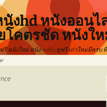
 หนังhd หนังออนไ
ยโคตรชัด หนังใหม่
รี หนังใหม่ หนัง netflix ดูฟรี เก่าใหม่มีครบ 
y!
ance