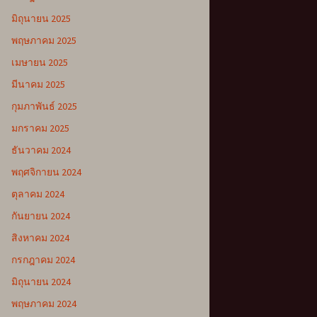
มิถุนายน 2025
พฤษภาคม 2025
เมษายน 2025
มีนาคม 2025
กุมภาพันธ์ 2025
มกราคม 2025
ธันวาคม 2024
พฤศจิกายน 2024
ตุลาคม 2024
กันยายน 2024
สิงหาคม 2024
กรกฎาคม 2024
มิถุนายน 2024
พฤษภาคม 2024