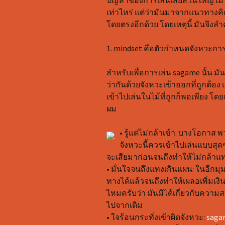
ปัญหาของการเล่นเสียส่วนใหญ่ไม่
เท่าไหร่ แต่ว่ามันมาจากแนวทางคิด
โดยตรงอีกด้วย โดยเหตุนี้ มันจึงสำ
1. mindset คือตัวกำหนดจังหวะก
สำหรับเพื่อการเล่น sagame นั้น มัน
ว่ากันด้วยจังหวะเข้าออกที่ถูกต้อง 
เข้าไปเล่นในไม้ที่ถูกก็พอเพียง โดย
ผม
• รู้แต่ไม่กล้าเข้า: บางโอกาส
จังหวะนี้ควรเข้าไปเล่นแบบสุดๆแ
จะเสียมาก่อนจนถึงทำให้ไม่กล้าแ
• มั่นใจจนถึงแทงเกินแผน: ในอีกมุ
ทางได้แล้วจนถึงทำให้เผลอเพิ่มเงิ
ไหมครับว่า มันมิได้เกี่ยวกับความ
ไปจากเดิม
• ใจร้อนกระทั่งเข้าผิดจังหวะ:
saga