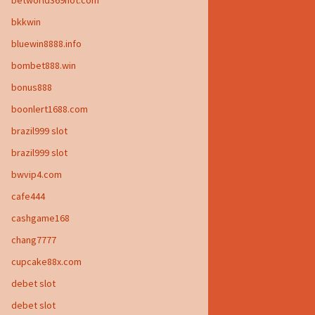
betworld369hot.com
bkkwin
bluewin8888.info
bombet888.win
bonus888
boonlert1688.com
brazil999 slot
brazil999 slot
bwvip4.com
cafe444
cashgame168
chang7777
cupcake88x.com
debet slot
debet slot