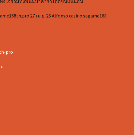
เทิงใจรวมทั้งพนันบาคาร่าได้ดีขึ้นแน่นอน
me168th.pro 27 เม.ย. 26 Alfonso casino sagame168
th-pro
ro