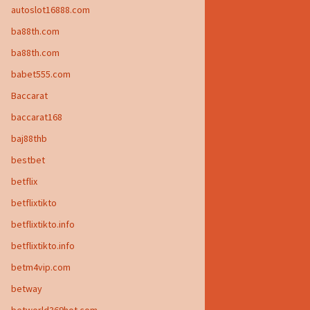
autoslot16888.com
ba88th.com
ba88th.com
babet555.com
Baccarat
baccarat168
baj88thb
bestbet
betflix
betflixtikto
betflixtikto.info
betflixtikto.info
betm4vip.com
betway