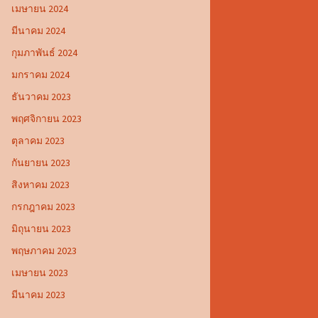
เมษายน 2024
มีนาคม 2024
กุมภาพันธ์ 2024
มกราคม 2024
ธันวาคม 2023
พฤศจิกายน 2023
ตุลาคม 2023
กันยายน 2023
สิงหาคม 2023
กรกฎาคม 2023
มิถุนายน 2023
พฤษภาคม 2023
เมษายน 2023
มีนาคม 2023