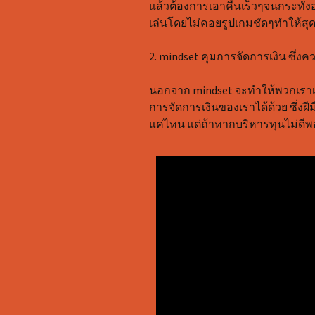
แล้วต้องการเอาคืนเร็วๆจนกระทั่งอ
เล่นโดยไม่คอยรูปเกมชัดๆทำให้สุด
2. mindset คุมการจัดการเงิน ซึ
นอกจาก mindset จะทำให้พวกเราเล
การจัดการเงินของเราได้ด้วย ซึ่งฝี
แค่ไหน แต่ถ้าหากบริหารทุนไม่ดี