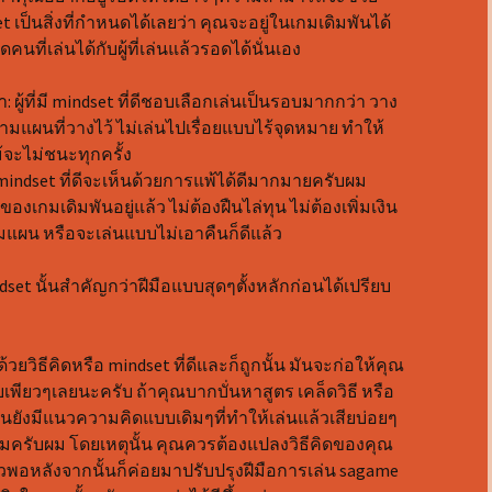
t เป็นสิ่งที่กำหนดได้เลยว่า คุณจะอยู่ในเกมเดิมพันได้
คนที่เล่นได้กับผู้ที่เล่นแล้วรอดได้นั่นเอง
า: ผู้ที่มี mindset ที่ดีชอบเลือกเล่นเป็นรอบมากกว่า วาง
ามแผนที่วางไว้ ไม่เล่นไปเรื่อยแบบไร้จุดหมาย ทำให้
ม้จะไม่ชนะทุกครั้ง
มี mindset ที่ดีจะเห็นด้วยการแพ้ได้ดีมากมายครับผม
งเกมเดิมพันอยู่แล้ว ไม่ต้องฝืนไล่ทุน ไม่ต้องเพิ่มเงิน
แผน หรือจะเล่นแบบไม่เอาคืนก็ดีแล้ว
et นั้นสำคัญกว่าฝีมือแบบสุดๆตั้งหลักก่อนได้เปรียบ
ยวิธีคิดหรือ mindset ที่ดีและก็ถูกนั้น มันจะก่อให้คุณ
บบเพียวๆเลยนะครับ ถ้าคุณบากบั่นหาสูตร เคล็ดวิธี หรือ
นยังมีแนวความคิดแบบเดิมๆที่ทำให้เล่นแล้วเสียบ่อยๆ
หมครับผม โดยเหตุนั้น คุณควรต้องแปลงวิธีคิดของคุณ
ล้วพอหลังจากนั้นก็ค่อยมาปรับปรุงฝีมือการเล่น sagame