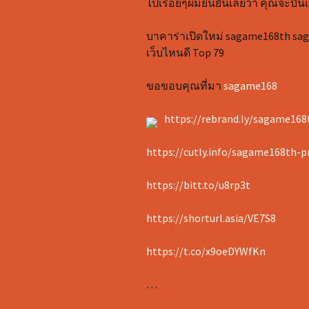
ไปเรื่อยๆผมยืนยันเลยว่า คุณจะบัน
บาคาร่าเปิดใหม่ sagame168th saga
เว็บไหนดี Top 79
ขอขอบคุณที่มา
sagame168
https://rebrand.ly/sagame168
https://cutly.info/sagame168th-p
https://bitt.to/u8rp3t
https://shorturl.asia/VE7S8
https://t.co/x9oeDYWfKn
…