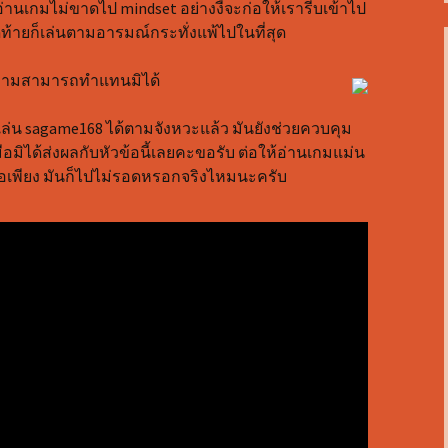
่านเกมไม่ขาดไป mindset อย่างงี้จะก่อให้เรารีบเข้าไป
ท้ายก็เล่นตามอารมณ์กระทั่งแพ้ไปในที่สุด
่งความสามารถทำแทนมิได้
่น sagame168 ได้ตามจังหวะแล้ว มันยังช่วยควบคุม
มือมิได้ส่งผลกับหัวข้อนี้เลยคะขอรับ ต่อให้อ่านเกมแม่น
พอเพียง มันก็ไปไม่รอดหรอกจริงไหมนะครับ