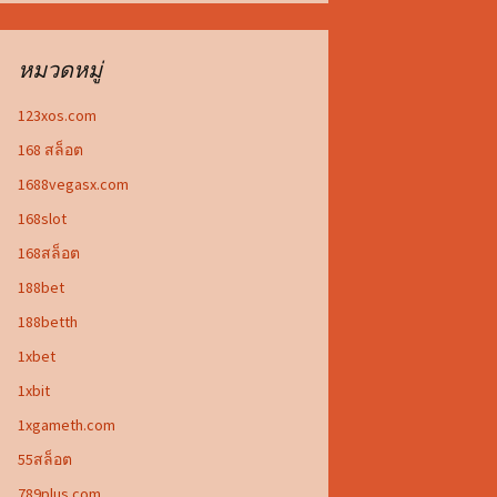
หมวดหมู่
123xos.com
168 สล็อต
1688vegasx.com
168slot
168สล็อต
188bet
188betth
1xbet
1xbit
1xgameth.com
55สล็อต
789plus.com