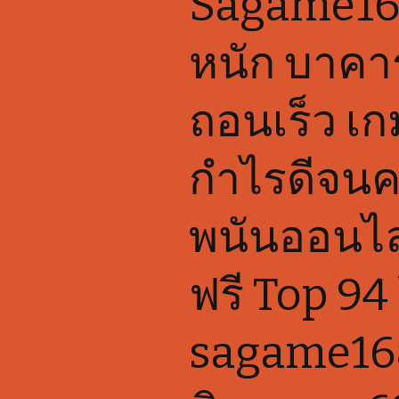
Sagame16
หนัก บาคา
ถอนเร็ว เกม
กำไรดีจนค
พนันออนไลน
ฟรี Top 94
sagame168