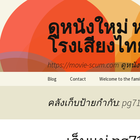
ดูหนังใหม่
โรงเสียงไท
https://movie-scum.com ดูหนังฟ
ข้าม
Blog
Contact
Welcome to the famil
ไป
ยัง
เนื้อหา
คลังเก็บป้ายกำกับ: pg7