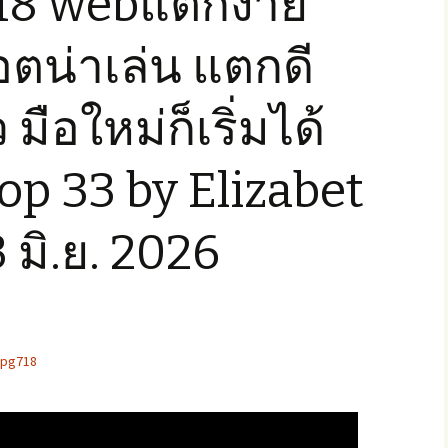
718 webแตกง่าย
ตน่าเล่น แตกดี
มือใหม่ก็เริ่มได้
op 33 by Elizabet
 มิ.ย. 2026
pg718