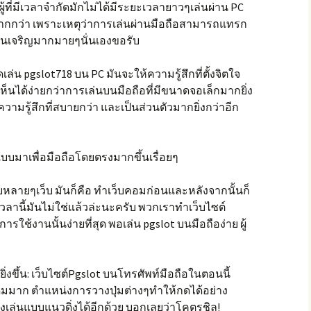
ู้ที่มีเวลาจำกัดมักไม่ได้มีระยะเวลายาวๆเล่นผ่าน PC
วิตมากกว่า เพราะเหตุว่าการเล่นผ่านมือถือสามารถแทรก
วันเจริญมากมายๆนั่นเองขอรับ
ดเล่น pgslot718 บน PC มันจะให้ความรู้สึกที่ตั้งจิตใจ
นได้ง่ายกว่าการเล่นบนมือถือที่มีขนาดจอเล็กมากยิ่ง
้ความรู้สึกที่สบายกว่า และเป็นส่วนตัวมากยิ่งกว่าอีก
แบบมาเพื่อมือถือโดยตรงมากขึ้นเรื่อยๆ
กับหลายๆเว็บ มันก็คือ ทำเว็บคอมก่อนและหลังจากนั้นก็
เวลานี้มันไม่ใช่แล้วล่ะนะครับ พวกเราทำเว็บไซต์
ารใช้งานนั้นง่ายที่สุด พอเล่น pgslot บนมือถือง่าย ผู้
ิ่งขึ้น: เว็บไซต์Pgslot บนโทรศัพท์มือถือในตอนนี้
ดิมมาก ตำแหน่งการวางปุ่มต่างๆทำให้กดได้อย่าง
ยังเล่นแบบแนวดิ่งได้อีกด้วย บอกเลยว่าโคตรชิล!