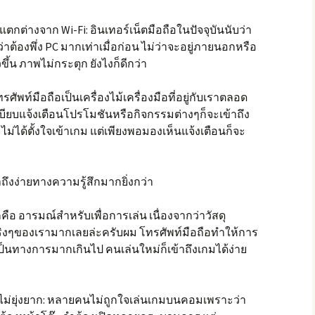
ามแตกต่างจาก Wi-Fi: อินเทอร์เน็ตมือถือในปัจจุบันนับว่า
าต้องพึ่ง PC มากเท่าเมื่อก่อน ไม่ว่าจะอยู่ภายนอกหรือ
ขึ้น ภาพไม่กระตุก ยังไงก็ดีกว่า
ทรศัพท์มือถือเป็นเครื่องไม้เครื่องมือที่อยู่กับเราตลอด
เบียบแจ้งเตือนโปรโมชันหรือกิจกรรมต่างๆก็จะเข้าถึง
ไม่ได้ตั้งใจเข้าเกม แต่เพียงพอมองเห็นแจ้งเตือนก็จะ
าถึงง่ายทางความรู้สึกมากยิ่งกว่า
คือ อารมณ์สำหรับเพื่อการเล่น เนื่องจากว่าวัสดุ
กจริงๆของเรามากเลยล่ะครับผม โทรศัพท์มือถือทำให้การ
ป็นทางการมากเกินไป คนเล่นใหม่ก็เข้าถึงเกมได้ง่าย
ไม่ยุ่งยาก: หลายคนไม่ถูกใจเล่นเกมบนคอมเพราะว่า