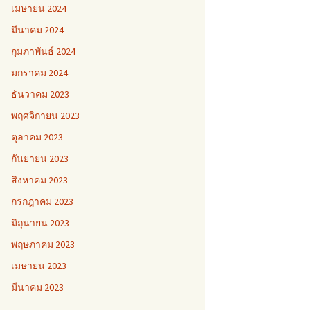
เมษายน 2024
มีนาคม 2024
กุมภาพันธ์ 2024
มกราคม 2024
ธันวาคม 2023
พฤศจิกายน 2023
ตุลาคม 2023
กันยายน 2023
สิงหาคม 2023
กรกฎาคม 2023
มิถุนายน 2023
พฤษภาคม 2023
เมษายน 2023
มีนาคม 2023