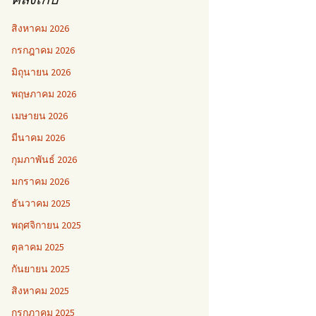
สิงหาคม 2026
กรกฎาคม 2026
มิถุนายน 2026
พฤษภาคม 2026
เมษายน 2026
มีนาคม 2026
กุมภาพันธ์ 2026
มกราคม 2026
ธันวาคม 2025
พฤศจิกายน 2025
ตุลาคม 2025
กันยายน 2025
สิงหาคม 2025
กรกฎาคม 2025