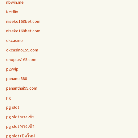
nbwin.me
Netflix
niseko168bet.com
niseko168bet.com
okcasino
okcasino159.com
onoplus168.com
p2vvip
panama888
pananthai99.com
pg
pg slot
pg slot ทางเข้า
pg slot ทางเข้า
pg slot เปิดใหม่