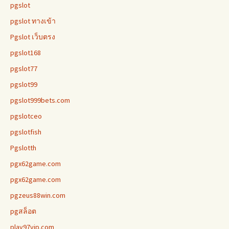
pgslot
pgslot ทางเข้า
Pgslot เว็บตรง
pgslot168
pgslot77
pgslot99
pgslot999bets.com
pgslotceo
pgslotfish
Pgslotth
pgx62game.com
pgx62game.com
pgzeus88win.com
pgสล็อต
play97vip.com