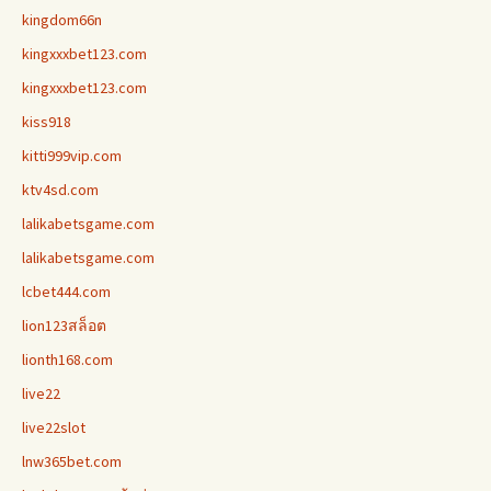
kingdom66n
kingxxxbet123.com
kingxxxbet123.com
kiss918
kitti999vip.com
ktv4sd.com
lalikabetsgame.com
lalikabetsgame.com
lcbet444.com
lion123สล็อต
lionth168.com
live22
live22slot
lnw365bet.com