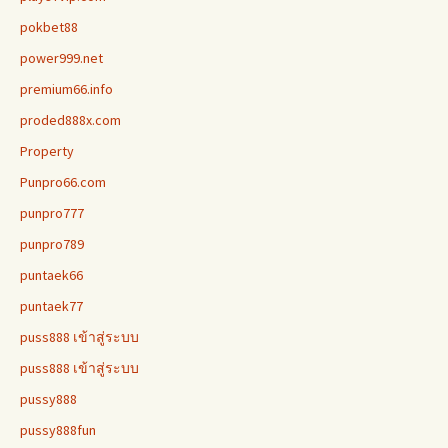
pokbet88
power999.net
premium66.info
proded888x.com
Property
Punpro66.com
punpro777
punpro789
puntaek66
puntaek77
puss888 เข้าสู่ระบบ
puss888 เข้าสู่ระบบ
pussy888
pussy888fun