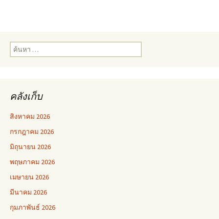
ค้นหา
สำหรับ:
คลังเก็บ
สิงหาคม 2026
กรกฎาคม 2026
มิถุนายน 2026
พฤษภาคม 2026
เมษายน 2026
มีนาคม 2026
กุมภาพันธ์ 2026