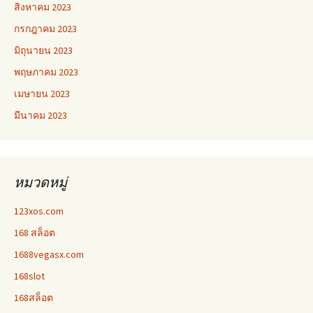
สิงหาคม 2023
กรกฎาคม 2023
มิถุนายน 2023
พฤษภาคม 2023
เมษายน 2023
มีนาคม 2023
หมวดหมู่
123xos.com
168 สล็อต
1688vegasx.com
168slot
168สล็อต