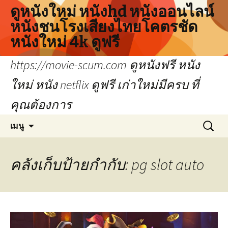
ดูหนังใหม่ หนังhd หนังออนไลน์
หนังชนโรงเสียงไทยโคตรชัด
หนังใหม่ 4k ดูฟรี
https://movie-scum.com ดูหนังฟรี หนัง
ใหม่ หนัง netflix ดูฟรี เก่าใหม่มีครบ ที่
คุณต้องการ
ข้าม
ค้นหา
เมนู
ไป
สำหรับ:
ยัง
เนื้อหา
คลังเก็บป้ายกำกับ: pg slot auto