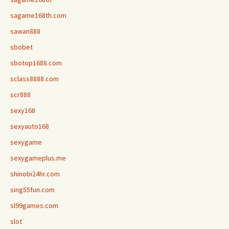
sagame168th.com
sawan888
sbobet
sbotop1688.com
sclass8888.com
scr888
sexy168
sexyauto168
sexygame
sexygameplus.me
shinobi24hr.com
sing55fun.com
sl99games.com
slot