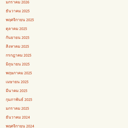
มกราคม 2026
ธันวาคม 2025
พฤศจิกายน 2025
ตุลาคม 2025
กันยายน 2025
สิงหาคม 2025
กรกฎาคม 2025
มิถุนายน 2025
พฤษภาคม 2025
เมษายน 2025
มีนาคม 2025
กุมภาพันธ์ 2025
มกราคม 2025
ธันวาคม 2024
พฤศจิกายน 2024