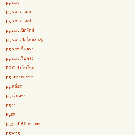
pg slot
pg slot ทางเข้า
pg slot ทางเข้า
pg slot เปิดใหม่
pg slot เปิดใหม่ล่าสุด
pg slot เว็บตรง
pg slot เว็บตรง
PG Slot เว็บใหม่
pg SuperGame
pg สล็อต
pg เว็บตรง
pg77
Pg99
pggold168bet.com
pgheng