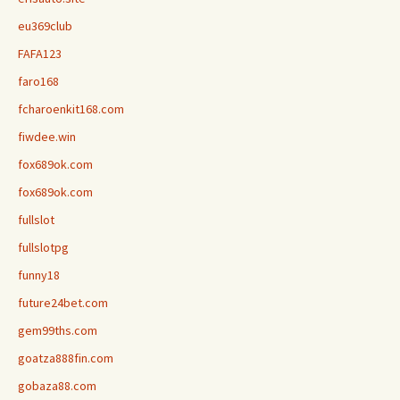
eu369club
FAFA123
faro168
fcharoenkit168.com
fiwdee.win
fox689ok.com
fox689ok.com
fullslot
fullslotpg
funny18
future24bet.com
gem99ths.com
goatza888fin.com
gobaza88.com