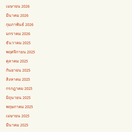
เมษายน 2026
มีนาคม 2026
กุมภาพันธ์ 2026
มกราคม 2026
ธันวาคม 2025
พฤศจิกายน 2025
ตุลาคม 2025
กันยายน 2025
สิงหาคม 2025
กรกฎาคม 2025
มิถุนายน 2025
พฤษภาคม 2025
เมษายน 2025
มีนาคม 2025