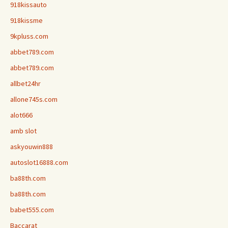
918kissauto
918kissme
9kpluss.com
abbet789.com
abbet789.com
allbet24hr
allone745s.com
alot666
amb slot
askyouwin888
autoslot16888.com
ba88th.com
ba88th.com
babet555.com
Baccarat