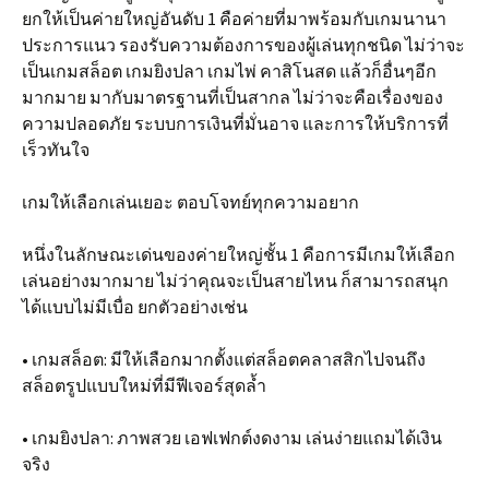
ยกให้เป็นค่ายใหญ่อันดับ 1 คือค่ายที่มาพร้อมกับเกมนานา
ประการแนว รองรับความต้องการของผู้เล่นทุกชนิด ไม่ว่าจะ
เป็นเกมสล็อต เกมยิงปลา เกมไพ่ คาสิโนสด แล้วก็อื่นๆอีก
มากมาย มากับมาตรฐานที่เป็นสากล ไม่ว่าจะคือเรื่องของ
ความปลอดภัย ระบบการเงินที่มั่นอาจ และการให้บริการที่
เร็วทันใจ
เกมให้เลือกเล่นเยอะ ตอบโจทย์ทุกความอยาก
หนึ่งในลักษณะเด่นของค่ายใหญ่ชั้น 1 คือการมีเกมให้เลือก
เล่นอย่างมากมาย ไม่ว่าคุณจะเป็นสายไหน ก็สามารถสนุก
ได้แบบไม่มีเบื่อ ยกตัวอย่างเช่น
• เกมสล็อต: มีให้เลือกมากตั้งแต่สล็อตคลาสสิกไปจนถึง
สล็อตรูปแบบใหม่ที่มีฟีเจอร์สุดล้ำ
• เกมยิงปลา: ภาพสวย เอฟเฟกต์งดงาม เล่นง่ายแถมได้เงิน
จริง