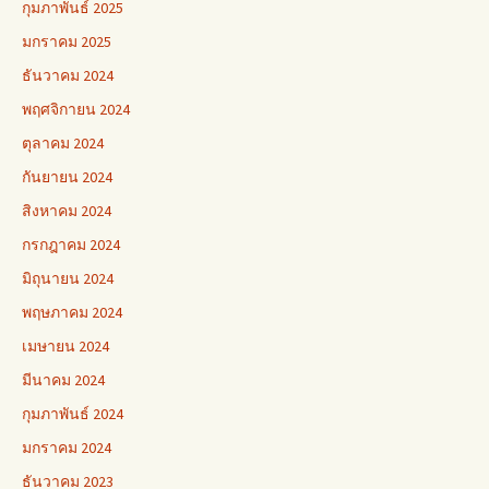
กุมภาพันธ์ 2025
มกราคม 2025
ธันวาคม 2024
พฤศจิกายน 2024
ตุลาคม 2024
กันยายน 2024
สิงหาคม 2024
กรกฎาคม 2024
มิถุนายน 2024
พฤษภาคม 2024
เมษายน 2024
มีนาคม 2024
กุมภาพันธ์ 2024
มกราคม 2024
ธันวาคม 2023