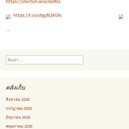
https://shorturl.asia/BuMsL
https://t.co/vbgjN2AUXc
…
ค้นหา
สำหรับ:
คลังเก็บ
สิงหาคม 2026
กรกฎาคม 2026
มิถุนายน 2026
พฤษภาคม 2026