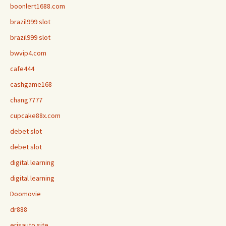
boonlert1688.com
brazil999 slot
brazil999 slot
bwvip4.com
cafe444
cashgame168
chang7777
cupcake88x.com
debet slot
debet slot
digital learning
digital learning
Doomovie
dr888
erisauto.site