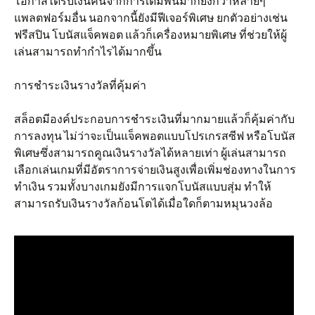
โอกาสได้รับเงินคืนจากการเดิมพันมากยิ่งกว่าหลายๆ
แพลตฟอร์มอื่น นอกจากนี้ยังมีฟีเจอร์พิเศษ ยกตัวอย่างเช่น
ฟรีสปิน โบนัสแจ็คพอต แล้วก็เครื่องหมายพิเศษ ที่ช่วยให้ผู้
เล่นสามารถทำกำไรได้มากขึ้น
การชำระเงินรางวัลที่คุ้มค่า
สล็อตมีองค์ประกอบการชำระเงินที่มากมายแล้วก็คุ้มค่ากับ
การลงทุน ไม่ว่าจะเป็นแจ็คพอตแบบโปรเกรสซีฟ หรือโบนัส
พิเศษซึ่งสามารถคูณเงินรางวัลได้หลายเท่า ผู้เล่นสามารถ
เลือกเล่นเกมที่มีอัตราการจ่ายเงินสูงเพื่อเพิ่มช่องทางในการ
ทำเงิน รวมทั้งบางเกมยังมีการแจกโบนัสแบบสุ่ม ทำให้
สามารถรับเงินรางวัลก้อนโตได้เมื่อใดก็ตามหมุนวงล้อ