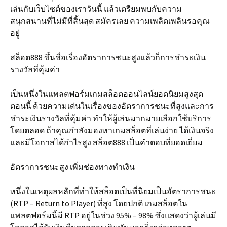
เล่นกับเว็บไซต์ของเราวันนี้ แล้วเตรียมพบกับความ
สนุกสนานที่ไม่มีที่สิ้นสุด สมัครเลย ความเพลิดเพลินรอคุณ
อยู่
สล็อต888 ขึ้นชื่อเรื่องอัตราการชนะสูงแล้วก็การชำระเงิน
รางวัลที่คุ้มค่า
เป็นหนึ่งในแพลตฟอร์มเกมสล็อตออนไลน์ยอดนิยมสูงสุด
ตอนนี้ ด้วยความเด่นในเรื่องของอัตราการชนะที่สูงและการ
ชำระเงินรางวัลที่คุ้มค่า ทำให้ผู้เล่นมากมายเลือกใช้บริการ
โดยตลอด ถ้าคุณกำลังมองหาเกมสล็อตที่เล่นง่าย ได้เงินจริง
และมีโอกาสได้กำไรสูง สล็อต888 เป็นคำตอบที่ยอดเยี่ยม
อัตราการชนะสูง เพิ่มช่องทางทำเงิน
หนึ่งในเหตุผลหลักที่ทำให้สล็อตเป็นที่นิยมเป็นอัตราการชนะ
(RTP – Return to Player) ที่สูง โดยปกติ เกมสล็อตใน
แพลตฟอร์มนี้มี RTP อยู่ในช่วง 95% – 98% ซึ่งแสดงว่าผู้เล่นมี