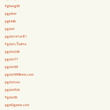
Pgheng99
pgjoker
pgk44b
pgslot
pgslot ทางเข้า
Pgslot เว็บตรง
pgslot168
pgslot77
pgslot99
pgslot999bets.com
pgslotceo
pgslotfish
Pgslotth
pgx62game.com