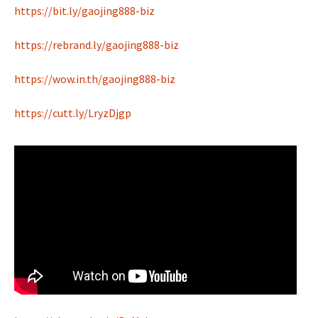
https://bit.ly/gaojing888-biz
https://rebrand.ly/gaojing888-biz
https://wow.in.th/gaojing888-biz
https://cutt.ly/LryzDjgp