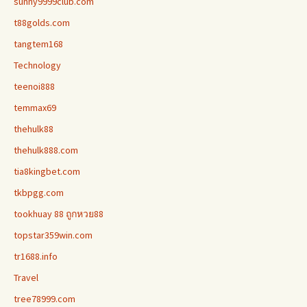
sunny9999club.com
t88golds.com
tangtem168
Technology
teenoi888
temmax69
thehulk88
thehulk888.com
tia8kingbet.com
tkbpgg.com
tookhuay 88 ถูกหวย88
topstar359win.com
tr1688.info
Travel
tree78999.com