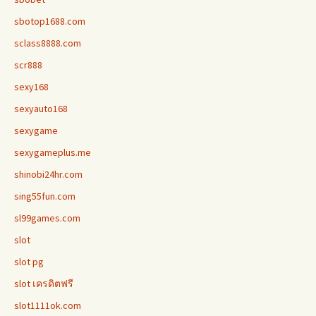
sbotop1688.com
sclass8888.com
scr888
sexy168
sexyauto168
sexygame
sexygameplus.me
shinobi24hr.com
sing55fun.com
sl99games.com
slot
slot pg
slot เครดิตฟรี
slot1111ok.com