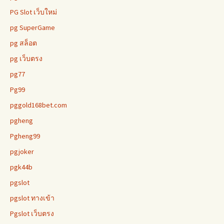
PG Slot เว็บใหม่
pg SuperGame
pg สล็อต
pg เว็บตรง
pg77
Pg99
pggold168bet.com
pgheng
Pgheng99
pgjoker
pgk44b
pgslot
pgslot ทางเข้า
Pgslot เว็บตรง