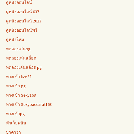
ดูหนังออนไลน์
ดูหนังออนไลน์ 037
ดูหนังออนไลน์ 2023
ดูหนังออนไลน์ฟรี
ดูหนังใหม่
ทดลองเล่นpg
ทดลองเล่นสล็อต
ทดลองเล่นสล็อต pg
ทางเข้า live22
ทางเข้า pg
ทางเข้า Sexy168
ทางเข้า Sexybaccarat168
ทางเข้าpg
ทำเว็บพนัน
บาคาร่า