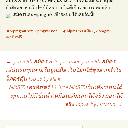
สมัครเร็วเท่าไร ยิ่งมีสิทธิ์ลุ้นรางวัลก่อนคนใดกัน ถ้าคุณ
กำลังมองหาเว็บไซต์ที่ครบ จบในที่เดียว อย่ารอคอยช้า
สมัครและ vipmgm8 เข้าระบบ ได้เลยวันนี้!
vipmgm8.net
,
vipmgm8.net
vipmgm8 สมัคร
,
vipmgm8
เครดิตฟรี
เมนู
←
gem99th สมัคร 26 September gem99th สมัคร
เล่นครบทุกค่ายในยูสเดียวไม่โยกให้ยุ่งยากกำไร
โคตรคุ้ม Top 55 by Mikki
นำทาง
Mib555 เครดิตฟรี 10 June Mib555เว็บเดียวเล่นได้
ทุกเกมไม่มีขั้นต่ำเหมือนเดิมเล่นได้จริง ถอนได้
เรื่อง
จริง Top 86 by Lucretia
→