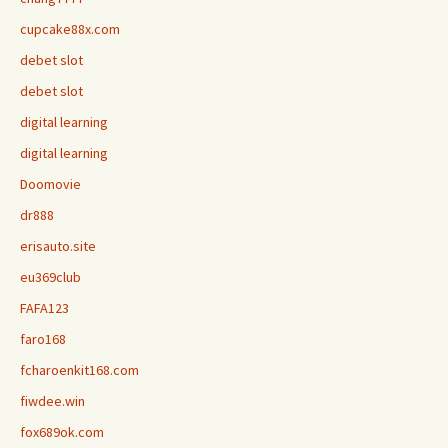
cupcake88x.com
debet slot
debet slot
digital learning
digital learning
Doomovie
dr888
erisauto.site
eu369club
FAFA123
faro168
fcharoenkit168.com
fiwdee.win
fox689ok.com