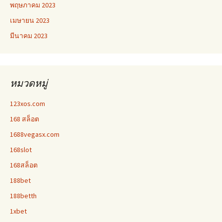
พฤษภาคม 2023
เมษายน 2023
มีนาคม 2023
หมวดหมู่
123xos.com
168 สล็อต
1688vegasx.com
168slot
168สล็อต
188bet
188betth
1xbet