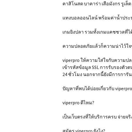
คาสิโนสด บาคาร่า เสือมังกร รูเล
แทงบอลออนไลน์ พร้อมค่าน้ำประปา
เกมยิงปลา รวมทั้งเกมแคชชวลที่ได้
ความปลอดภัยแล้วก็ความน่าไว้ใจ
viperpro ให้ความใส่ใจกับความปล
เข้ารหัสข้อมูล SSL การรับรองตัวต
24 ชั่วโมง นอกจากนี้ยังมีการการ
ปัญหาที่พบได้บ่อยเกี่ยวกับ viperpr
viperpro ดีไหม?
เป็นเว็บตรงที่ให้บริการครบ จ่ายจร
สมัคร viperpro ยังไง?