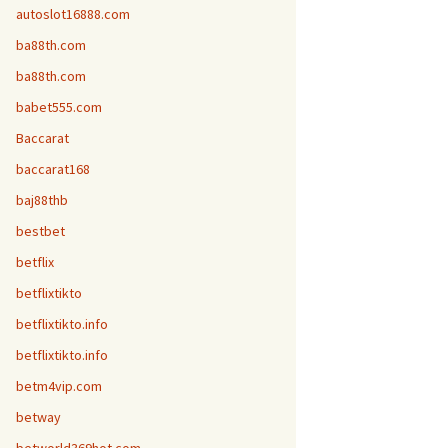
autoslot16888.com
ba88th.com
ba88th.com
babet555.com
Baccarat
baccarat168
baj88thb
bestbet
betflix
betflixtikto
betflixtikto.info
betflixtikto.info
betm4vip.com
betway