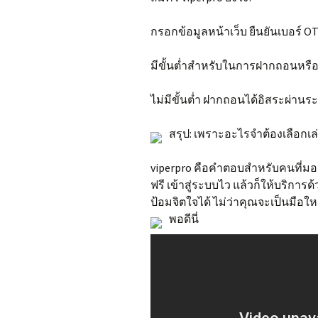
กรอกข้อมูลหน้าเว็บ ยืนยันเบอร์ OTP
มีขั้นต่ำสำหรับในการฝากถอนหรือ
ไม่มีขั้นต่ำ ฝากถอนได้อิสระผ่านร
สรุป: เพราะอะไรจำต้องเลือกเล่
viperpro คือคำตอบสำหรับคนที่มอง
ฟรี เข้าสู่ระบบไว แล้วก็ให้บริก
ป้อมจิตใจได้ ไม่ว่าคุณจะเป็นมือใ
พอดีนี่