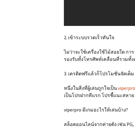
2. เข้าระบบรวดเร็วทันใจ
ไม่ว่าจะใช้เครื่องใช้ไม้สอยใด การ
รองรับทั้งโทรศัพท์เคลื่อนที่รวม
3. เครดิตฟรีแล้วก็โปรโมชั่นจัดเต็ม
หนึ่งในสิ่งที่ผู้เล่นถูกใจเป็น
viperpro
เป็นโปรฝากทีแรก โปรชี้แนะสหาย 
viperpro มีเกมอะไรให้เล่นบ้าง?
สล็อตออนไลน์จากค่ายดัง เช่น PG, 