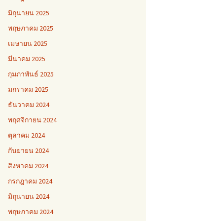
มิถุนายน 2025
พฤษภาคม 2025
เมษายน 2025
มีนาคม 2025
กุมภาพันธ์ 2025
มกราคม 2025
ธันวาคม 2024
พฤศจิกายน 2024
ตุลาคม 2024
กันยายน 2024
สิงหาคม 2024
กรกฎาคม 2024
มิถุนายน 2024
พฤษภาคม 2024