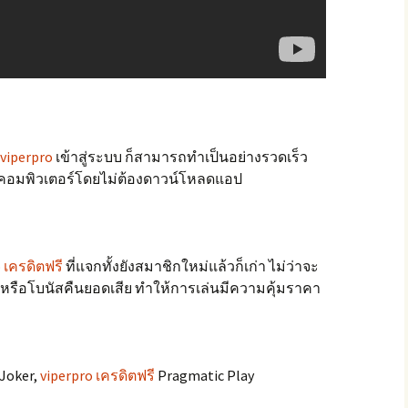
viperpro
เข้าสู่ระบบ ก็สามารถทำเป็นอย่างรวดเร็ว
ทั้งคอมพิวเตอร์โดยไม่ต้องดาวน์โหลดแอป
 เครดิตฟรี
ที่แจกทั้งยังสมาชิกใหม่แล้วก็เก่า ไม่ว่าจะ
หรือโบนัสคืนยอดเสีย ทำให้การเล่นมีความคุ้มราคา
Joker,
viperpro เครดิตฟรี
Pragmatic Play