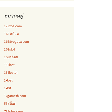
หมวดหมู่
123xos.com
168 สล็อต
1688vegasx.com
168slot
168สล็อต
188bet
188betth
1xbet
1xbit
1xgameth.com
55สล็อต
789plus.com