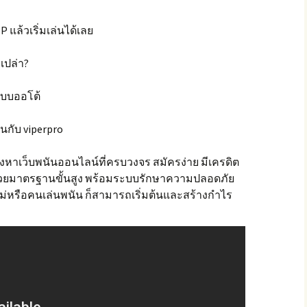
 แล้วเริ่มเล่นได้เลย
เปล่า?
ะบบออโต้
นกับ viperpro
หาเว็บพนันออนไลน์ที่ครบวงจร สมัครง่าย มีเครดิต
ารด้วยมาตรฐานขั้นสูง พร้อมระบบรักษาความปลอดภัย
หม่หรือคนเล่นพนัน ก็สามารถเริ่มต้นและสร้างกำไร