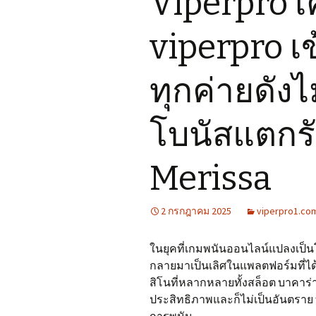
Viperpro เ
viperpro เข
ทุกค่ายดังไ
โบนัสแตกรั
Merissa
2 กรกฎาคม 2025
viperpro1.co
ในยุคที่เกมพนันออนไลน์แปลงเป็น
กลายมาเป็นเลิศในแพลตฟอร์มที่ไ
สิโนที่หลากหลายทั้งสล็อต บาคาร่า
ประสิทธิภาพและก็ไม่เป็นอันตราย ท