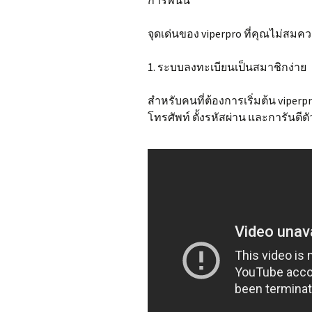
การพนัน
จุดเด่นของ viperpro ที่คุณไม่สม
1. ระบบลงทะเบียนเป็นสมาชิกง่าย
สำหรับคนที่ต้องการเริ่มต้น viper
โทรศัพท์ ตั้งรหัสผ่าน และการันตีตั