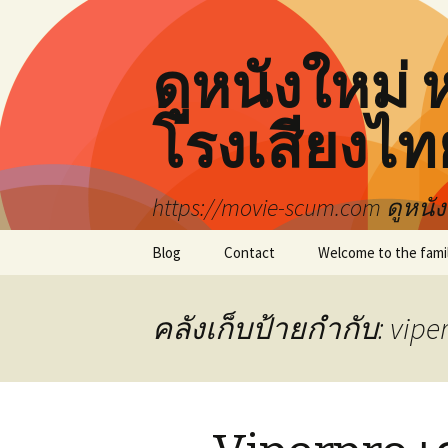
ดูหนังใหม่
โรงเสียงไท
https://movie-scum.com ดูหนังฟ
ข้าม
Blog
Contact
Welcome to the famil
ไป
ยัง
เนื้อหา
คลังเก็บป้ายกำกับ: viper