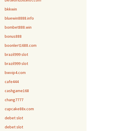
betworld369hot.com
bkkwin
bluewin8888.info
bombet888.win
bonus888
boonlert1688.com
brazil999 slot
brazil999 slot
bwvip4.com
cafe444
cashgame168
chang7777
cupcake88x.com
debet slot
debet slot