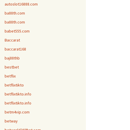
autoslot16888.com
ba88th.com
ba88th.com
babet555.com
Baccarat
baccarat168
baj88thb
bestbet
betflix
betflixtikto
betflixtikto.info
betflixtikto.info
betm4vip.com
betway