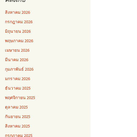
สิงหาคม 2026
กรกฎาคม 2026
มิถุนายน 2026
พฤษภาคม 2026
เมษายน 2026
มีนาคม 2026
กุมภาพันธ์ 2026
มกราคม 2026
ธันวาคม 2025
พฤศจิกายน 2025
ตุลาคม 2025
กันยายน 2025
สิงหาคม 2025
กรกฎาคม 2025