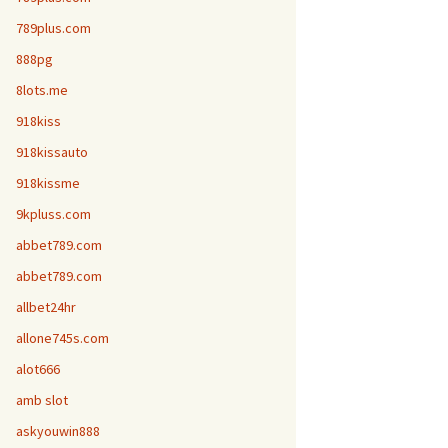
789plus.com
888pg
8lots.me
918kiss
918kissauto
918kissme
9kpluss.com
abbet789.com
abbet789.com
allbet24hr
allone745s.com
alot666
amb slot
askyouwin888