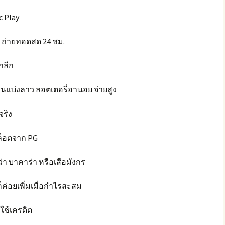
c Play
็ต ถ่ายทอดสด 24 ชม.
กลีก
นแบ่งลาว ลอตเตอรี่ฮานอย จ่ายสูง
จริง
สล็อตจาก PG
ว่า บาคาร่า หรือเสือมังกร
็ค่อยเพิ่มเมื่อกำไรสะสม
ใช้เครดิต