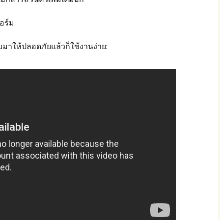
ฟอร์ม
มาให้ปลอดภัยแล้วก็ใช้งานง่าย: