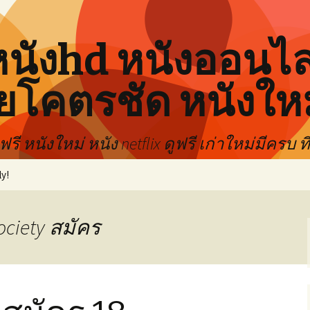
 หนังhd หนังออนไ
ยโคตรชัด หนังใหม่
รี หนังใหม่ หนัง netflix ดูฟรี เก่าใหม่มีครบ 
y!
ociety สมัคร