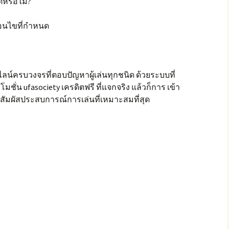
้หรือไม่?
ื่อนไขที่กำหนด
ไลน์ครบวงจรที่ตอบปัญหาผู้เล่นทุกชนิด ด้วยระบบที่
โมชั่น ufasociety เครดิตฟรี ที่แจกจริง แล้วก็การ เข้า
านสัมผัสประสบการณ์การเล่นที่เหมาะสมที่สุด