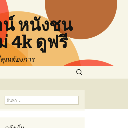
ลน์ หนังชน
 4k ดูฟรี
ที่คุณต้องการ
ค้นหา
สำหรับ:
ค้นหา
สำหรับ:
คลังเก็บ