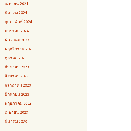
เมษายน 2024
มีนาคม 2024
กุมภาพันธ์ 2024
มกราคม 2024
ธันวาคม 2023
พฤศจิกายน 2023
ตุลาคม 2023
กันยายน 2023
สิงหาคม 2023
กรกฎาคม 2023
มิถุนายน 2023
พฤษภาคม 2023
เมษายน 2023
มีนาคม 2023