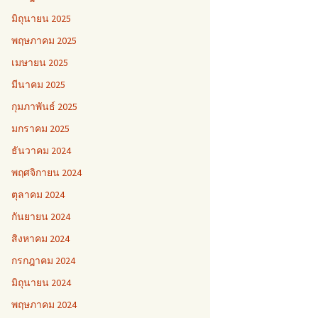
มิถุนายน 2025
พฤษภาคม 2025
เมษายน 2025
มีนาคม 2025
กุมภาพันธ์ 2025
มกราคม 2025
ธันวาคม 2024
พฤศจิกายน 2024
ตุลาคม 2024
กันยายน 2024
สิงหาคม 2024
กรกฎาคม 2024
มิถุนายน 2024
พฤษภาคม 2024