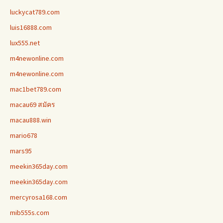
luckycat789.com
luis16888.com
lux555.net
m4newonline.com
m4newonline.com
mac1bet789.com
macau69 สมัคร
macau888.win
mario678
mars95
meekin365day.com
meekin365day.com
mercyrosa168.com
mib555s.com