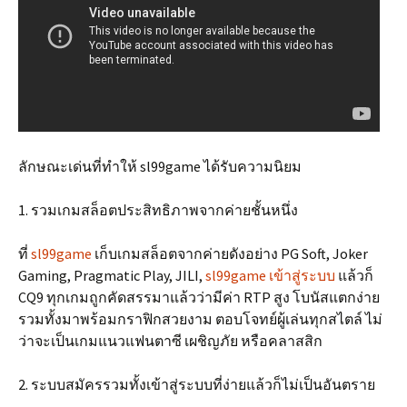
ลักษณะเด่นที่ทำให้ sl99game ได้รับความนิยม
1. รวมเกมสล็อตประสิทธิภาพจากค่ายชั้นหนึ่ง
ที่
sl99game
เก็บเกมสล็อตจากค่ายดังอย่าง PG Soft, Joker
Gaming, Pragmatic Play, JILI,
sl99game เข้าสู่ระบบ
แล้วก็
CQ9 ทุกเกมถูกคัดสรรมาแล้วว่ามีค่า RTP สูง โบนัสแตกง่าย
รวมทั้งมาพร้อมกราฟิกสวยงาม ตอบโจทย์ผู้เล่นทุกสไตล์ ไม่
ว่าจะเป็นเกมแนวแฟนตาซี เผชิญภัย หรือคลาสสิก
2. ระบบสมัครรวมทั้งเข้าสู่ระบบที่ง่ายแล้วก็ไม่เป็นอันตราย