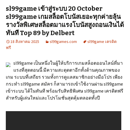
sl99game เข้าสู่ระบบ 20 October
sl99game เกมสล็อตโบนัสเยอะทุกค่ายลุ้น
รางวัลพิเศษสล็อตมาแรงโบนัสสูงถอนเงินได้
ทันที Top 89 by Delbert
18 สิงหาคม 2025
sl99games.com
sl99game เครดิต
ฟรี
sl99game เป็นหนึ่งในผู้ให้บริการเกมสล็อตออนไลน์ที่มา
แรงที่สุดตอนนี้ มีความสะดุดตาอีกทั้งด้านคุณภาพของ
เกม ระบบที่เสถียร รวมทั้งการดูแลสมาชิกอย่างมือโปร เพียง
กระทำ sl99game สมัคร ก็สามารถเข้าใช้งานผ่าน sl99game
เข้าระบบ ได้ในทันที พร้อมรับสิทธิพิเศษ sl99game เครดิตฟรี
สำหรับผู้เล่นใหม่และโปรโมชั่นสุดคุ้มตลอดทั้งปี