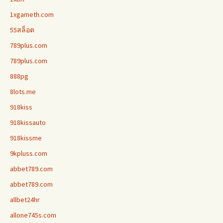
1xgameth.com
55สล็อต
789plus.com
789plus.com
888pg
8lots.me
918kiss
918kissauto
918kissme
9kpluss.com
abbet789.com
abbet789.com
allbet24hr
allone745s.com