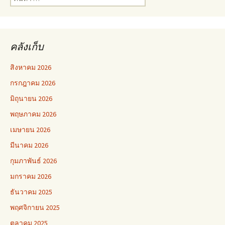
สำหรับ:
คลังเก็บ
สิงหาคม 2026
กรกฎาคม 2026
มิถุนายน 2026
พฤษภาคม 2026
เมษายน 2026
มีนาคม 2026
กุมภาพันธ์ 2026
มกราคม 2026
ธันวาคม 2025
พฤศจิกายน 2025
ตุลาคม 2025