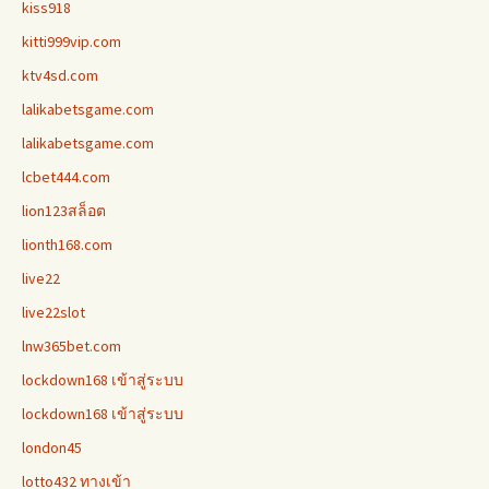
kiss918
kitti999vip.com
ktv4sd.com
lalikabetsgame.com
lalikabetsgame.com
lcbet444.com
lion123สล็อต
lionth168.com
live22
live22slot
lnw365bet.com
lockdown168 เข้าสู่ระบบ
lockdown168 เข้าสู่ระบบ
london45
lotto432 ทางเข้า