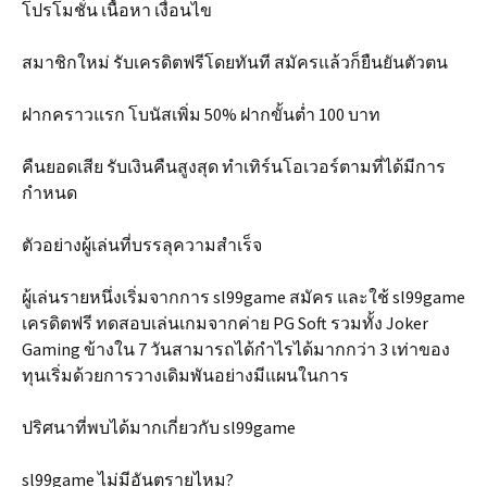
โปรโมชั่น เนื้อหา เงื่อนไข
สมาชิกใหม่ รับเครดิตฟรีโดยทันที สมัครแล้วก็ยืนยันตัวตน
ฝากคราวแรก โบนัสเพิ่ม 50% ฝากขั้นต่ำ 100 บาท
คืนยอดเสีย รับเงินคืนสูงสุด ทำเทิร์นโอเวอร์ตามที่ได้มีการ
กำหนด
ตัวอย่างผู้เล่นที่บรรลุความสำเร็จ
ผู้เล่นรายหนึ่งเริ่มจากการ sl99game สมัคร และใช้ sl99game
เครดิตฟรี ทดสอบเล่นเกมจากค่าย PG Soft รวมทั้ง Joker
Gaming ข้างใน 7 วันสามารถได้กำไรได้มากกว่า 3 เท่าของ
ทุนเริ่มด้วยการวางเดิมพันอย่างมีแผนในการ
ปริศนาที่พบได้มากเกี่ยวกับ sl99game
sl99game ไม่มีอันตรายไหม?