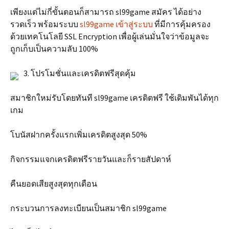
เพียงแต่ไม่กี่ขั้นตอนก็สามารถ sl99game สมัคร ได้อย่าง
รวดเร็ว พร้อมระบบ
sl99game เข้าสู่ระบบ
ที่มีการคุ้มครอง
ด้วยเทคโนโลยี SSL Encryption เพื่อผู้เล่นมั่นใจว่าข้อมูลจะ
ถูกเก็บเป็นความลับ 100%
3. โปรโมชั่นและเครดิตฟรีสุดคุ้ม
สมาชิกใหม่รับโดยทันที sl99game เครดิตฟรี ใช้เดิมพันได้ทุก
เกม
โบนัสฝากครั้งแรกเพิ่มเครดิตสูงสุด 50%
กิจกรรมแจกเครดิตฟรีรายวันและก็รายสัปดาห์
คืนยอดเสียสูงสุดทุกเดือน
กระบวนการลงทะเบียนเป็นสมาชิก sl99game