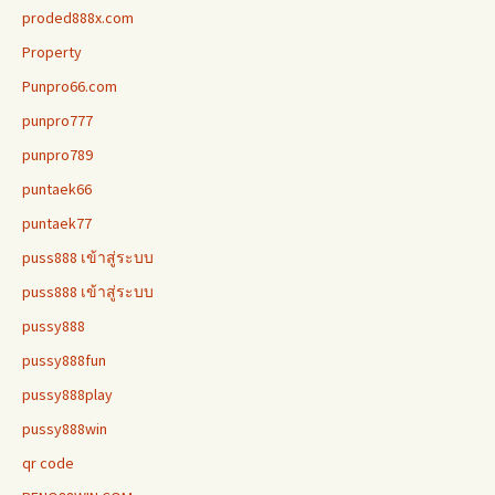
proded888x.com
Property
Punpro66.com
punpro777
punpro789
puntaek66
puntaek77
puss888 เข้าสู่ระบบ
puss888 เข้าสู่ระบบ
pussy888
pussy888fun
pussy888play
pussy888win
qr code