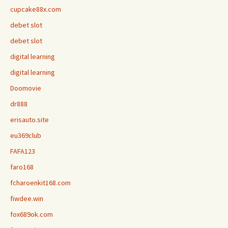
cupcake88x.com
debet slot
debet slot
digital learning
digital learning
Doomovie
dr888
erisauto.site
eu369club
FAFA123
faro168
fcharoenkit168.com
fiwdee.win
fox689ok.com