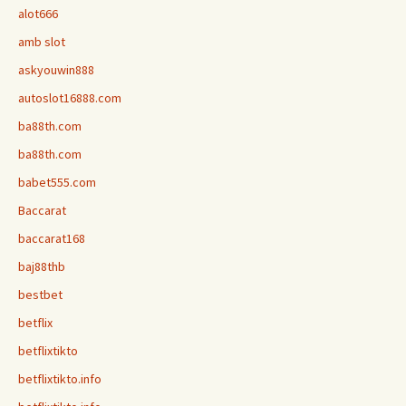
alot666
amb slot
askyouwin888
autoslot16888.com
ba88th.com
ba88th.com
babet555.com
Baccarat
baccarat168
baj88thb
bestbet
betflix
betflixtikto
betflixtikto.info