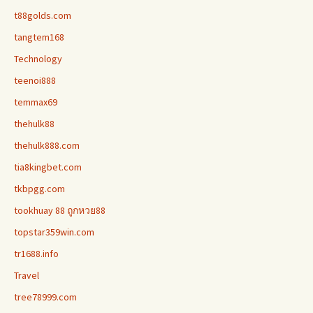
t88golds.com
tangtem168
Technology
teenoi888
temmax69
thehulk88
thehulk888.com
tia8kingbet.com
tkbpgg.com
tookhuay 88 ถูกหวย88
topstar359win.com
tr1688.info
Travel
tree78999.com