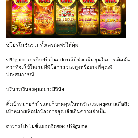
ช้โปรโมชั่นรวมทั้งเครดิตฟรีให้คุ้ม
sl99game เครดิตฟรี เป็นอุปกรณ์ที่ช่วยเพิ่มทุนในการเดิมพัน
ควรที่จะใช้ในเกมที่มีโอกาสชนะสูงหรือเกมที่คุณมี
ประสบการณ์
บริหารเงินลงทุนอย่างมีวินัย
ตั้งเป้าหมายกำไรและก็ขาดทุนในทุกวัน และหยุดเล่นเมื่อถึง
เป้าหมายเพื่อปกป้องการสูญเสียเกินความจำเป็น
ตารางโปรโมชั่นยอดฮิตของ sl99game