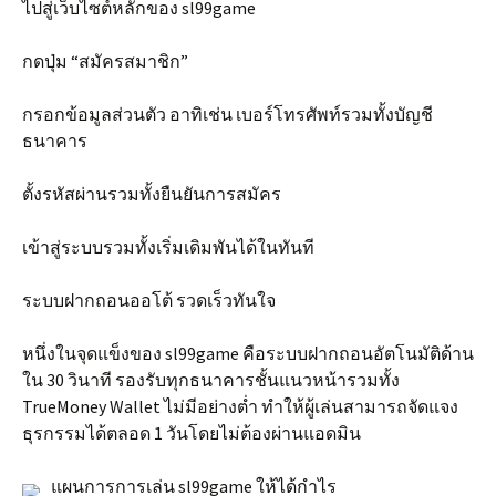
ไปสู่เว็บไซต์หลักของ sl99game
กดปุ่ม “สมัครสมาชิก”
กรอกข้อมูลส่วนตัว อาทิเช่น เบอร์โทรศัพท์รวมทั้งบัญชี
ธนาคาร
ตั้งรหัสผ่านรวมทั้งยืนยันการสมัคร
เข้าสู่ระบบรวมทั้งเริ่มเดิมพันได้ในทันที
ระบบฝากถอนออโต้ รวดเร็วทันใจ
หนึ่งในจุดแข็งของ sl99game คือระบบฝากถอนอัตโนมัติด้าน
ใน 30 วินาที รองรับทุกธนาคารชั้นแนวหน้ารวมทั้ง
TrueMoney Wallet ไม่มีอย่างต่ำ ทำให้ผู้เล่นสามารถจัดแจง
ธุรกรรมได้ตลอด 1 วันโดยไม่ต้องผ่านแอดมิน
แผนการการเล่น sl99game ให้ได้กำไร