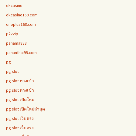
okcasino
okcasino159.com
onoplus168.com
p2vvip
panama888
pananthai99.com
pg
pg slot
pg slot ทางเข้า
pg slot ทางเข้า
pg slot เปิดใหม่
pg slot เปิดใหม่ล่าสุด
pg slot เว็บตรง
pg slot เว็บตรง