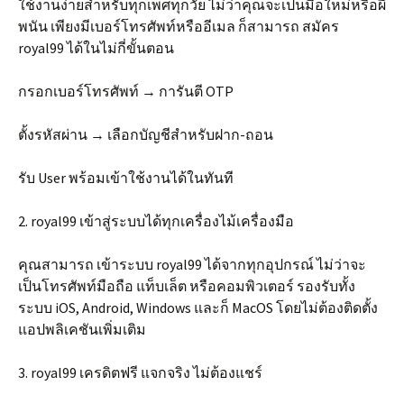
ใช้งานง่ายสำหรับทุกเพศทุกวัย ไม่ว่าคุณจะเป็นมือใหม่หรือผี
พนัน เพียงมีเบอร์โทรศัพท์หรืออีเมล ก็สามารถ สมัคร
royal99 ได้ในไม่กี่ขั้นตอน
กรอกเบอร์โทรศัพท์ → การันตี OTP
ตั้งรหัสผ่าน → เลือกบัญชีสำหรับฝาก-ถอน
รับ User พร้อมเข้าใช้งานได้ในทันที
2. royal99 เข้าสู่ระบบได้ทุกเครื่องไม้เครื่องมือ
คุณสามารถ เข้าระบบ royal99 ได้จากทุกอุปกรณ์ ไม่ว่าจะ
เป็นโทรศัพท์มือถือ แท็บเล็ต หรือคอมพิวเตอร์ รองรับทั้ง
ระบบ iOS, Android, Windows และก็ MacOS โดยไม่ต้องติดตั้ง
แอปพลิเคชันเพิ่มเติม
3. royal99 เครดิตฟรี แจกจริง ไม่ต้องแชร์