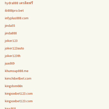
hydra888 เครดิตฟรี
ib888pro.bet
infyplus888.com
jinda55
jinda888
joker123
joker123auto
joker123th
juad69
khumsup888.me
kimchibetbet.com
kingdom66n
kingxxxbet123.com
kingxxxbet123.com
kiss918