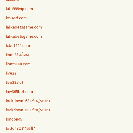
kitti999vip.com
ktv4sd.com
lalikabetsgame.com
lalikabetsgame.com
lcbet444.com
lion123สล็อต
lionth168.com
live22
live22slot
lnw365bet.com
lockdown168 เข้าสู่ระบบ
lockdown168 เข้าสู่ระบบ
london45
lotto432 ทางเข้า