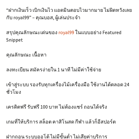
“ฝากเงินเร็ว เบิกเงินไว แอดมินตอบไวมากมาย ไม่ผิดหวังเลย
กับ royal99” – คุณบอส, ผู้เล่นประจำ
สรุปคุณลักษณะเด่นของ
royal99
ในแบบอย่าง Featured
Snippet
คุณลักษณะ เนื้อหา
ลงทะเบียน สมัครง่ายใน 1 นาที ไม่มีค่าใช้จ่าย
เข้าสู่ระบบ รองรับทุกเครื่องไม้เครื่องมือ ใช้งานได้ตลอด 24
ชั่วโมง
เครดิตฟรี รับฟรี 100 บาท ไม่ต้องแชร์ ถอนได้จริง
เกมที่ให้บริการ สล็อต คาสิโนสด กีฬา แล้วก็อีสปอร์ต
ฝากถอน ระบบออโต้ ไม่มีขั้นต่ำ ไม่เสียค่าบริการ