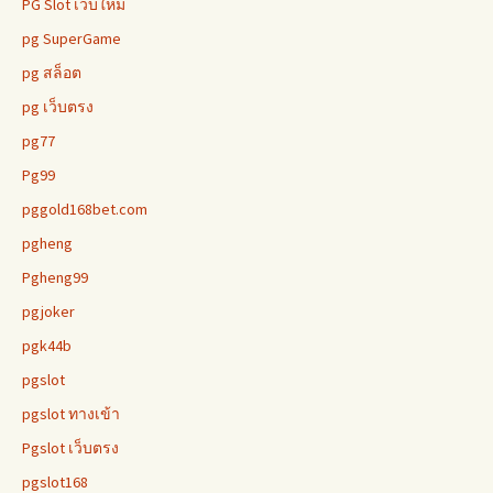
PG Slot เว็บใหม่
pg SuperGame
pg สล็อต
pg เว็บตรง
pg77
Pg99
pggold168bet.com
pgheng
Pgheng99
pgjoker
pgk44b
pgslot
pgslot ทางเข้า
Pgslot เว็บตรง
pgslot168