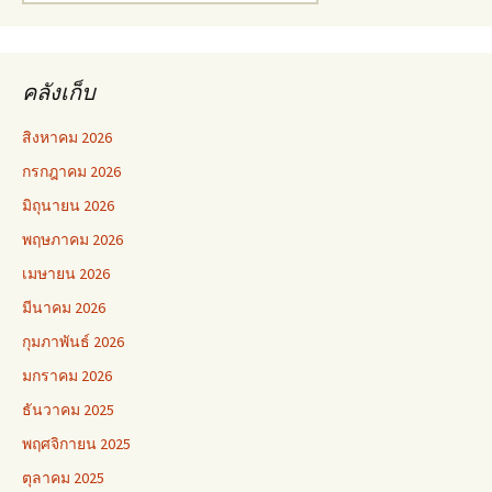
สำหรับ:
คลังเก็บ
สิงหาคม 2026
กรกฎาคม 2026
มิถุนายน 2026
พฤษภาคม 2026
เมษายน 2026
มีนาคม 2026
กุมภาพันธ์ 2026
มกราคม 2026
ธันวาคม 2025
พฤศจิกายน 2025
ตุลาคม 2025