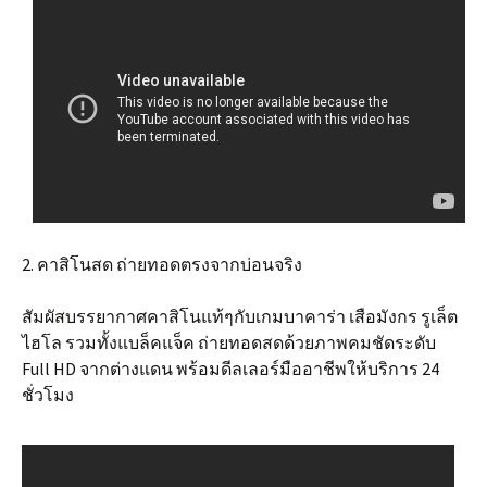
2. คาสิโนสด ถ่ายทอดตรงจากบ่อนจริง
สัมผัสบรรยากาศคาสิโนแท้ๆกับเกมบาคาร่า เสือมังกร รูเล็ต
ไฮโล รวมทั้งแบล็คแจ็ค ถ่ายทอดสดด้วยภาพคมชัดระดับ
Full HD จากต่างแดน พร้อมดีลเลอร์มืออาชีพให้บริการ 24
ชั่วโมง