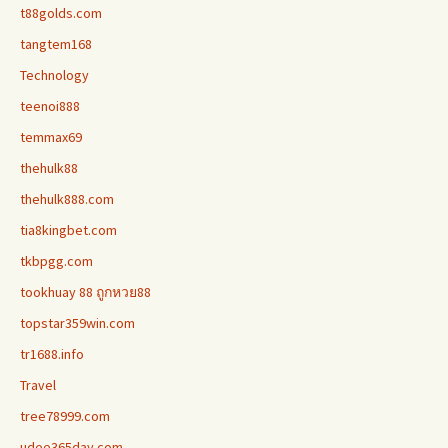
t88golds.com
tangtem168
Technology
teenoi888
temmax69
thehulk88
thehulk888.com
tia8kingbet.com
tkbpgg.com
tookhuay 88 ถูกหวย88
topstar359win.com
tr1688.info
Travel
tree78999.com
udee365day.com