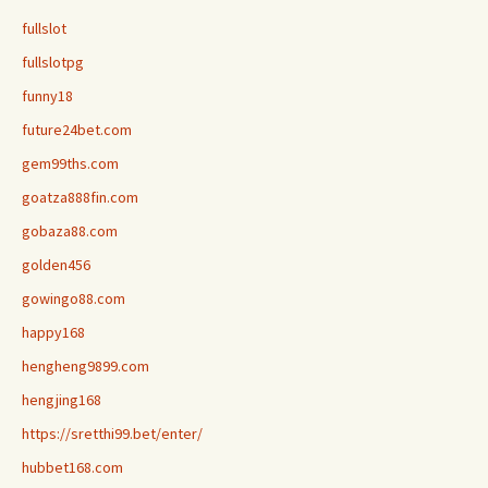
fullslot
fullslotpg
funny18
future24bet.com
gem99ths.com
goatza888fin.com
gobaza88.com
golden456
gowingo88.com
happy168
hengheng9899.com
hengjing168
https://sretthi99.bet/enter/
hubbet168.com