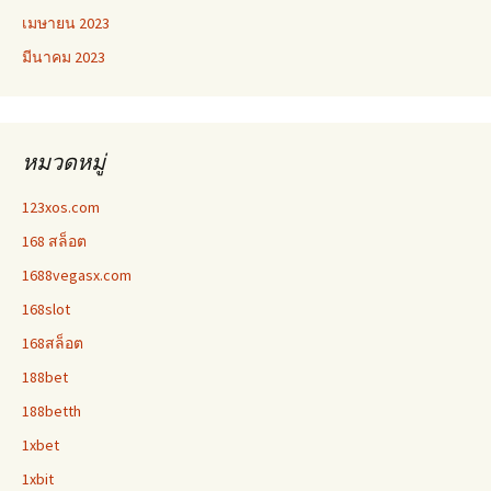
เมษายน 2023
มีนาคม 2023
หมวดหมู่
123xos.com
168 สล็อต
1688vegasx.com
168slot
168สล็อต
188bet
188betth
1xbet
1xbit