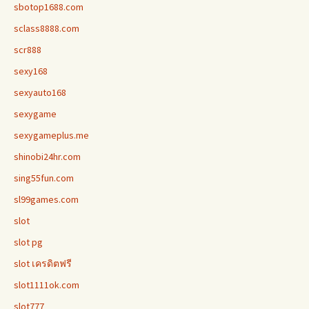
sbotop1688.com
sclass8888.com
scr888
sexy168
sexyauto168
sexygame
sexygameplus.me
shinobi24hr.com
sing55fun.com
sl99games.com
slot
slot pg
slot เครดิตฟรี
slot1111ok.com
slot777