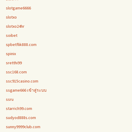
slotgame6666
slotxo
slotxo24hr
soibet
spbetflik888.com
spinix
sretthi99
ssc168.com
ssc915casino.com
ssgame666 เข้าสู่ระบบ
ssru
starrich99.com
sudyod888s.com
sunny9999club.com