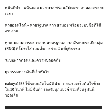
พนันกีฬา – พนันบอล มวย บาส พร้อมอัปเดตราคาตลอดระยะ
เวลา
หวยออนไลน์ – หวยรัฐบาล ลาว ฮานอย พร้อมระบบซื้อที่ใช้
งานง่าย
ทุกเกมผ่านการตรวจสอบมาตรฐานสากล มีระบบระเบียบสุ่ม
(RNG) ที่โปร่งใส รวมทั้งการจ่ายเงินที่ยุติธรรม
ระบบฝากถอน และความปลอดภัย
ธุรกรรมการเงินที่เร็วทันใจ
nakoya1688 ใช้ระบบอัตโนมัติ ฝาก-ถอน รวดเร็วทันใจข้าง
ใน 10 วินาที ไม่มีขั้นต่ำ รองรับทุกแบงค์ รวมทั้งทรูมันนี่
วอลเล็ต