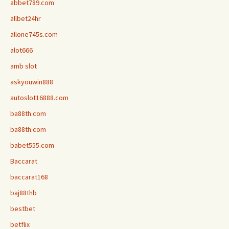
abbet789.com
allbet24hr
allone745s.com
alot666
amb slot
askyouwin888
autoslot16888.com
ba88th.com
ba88th.com
babet555.com
Baccarat
baccarat168
baj88thb
bestbet
betflix