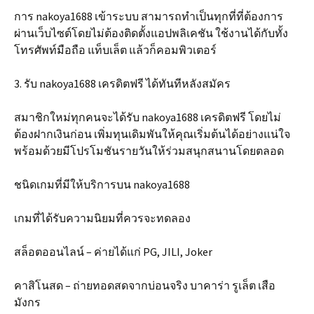
การ nakoya1688 เข้าระบบ สามารถทำเป็นทุกที่ที่ต้องการ
ผ่านเว็บไซต์โดยไม่ต้องติดตั้งแอปพลิเคชัน ใช้งานได้กับทั้ง
โทรศัพท์มือถือ แท็บเล็ต แล้วก็คอมพิวเตอร์
3. รับ nakoya1688 เครดิตฟรี ได้ทันทีหลังสมัคร
สมาชิกใหม่ทุกคนจะได้รับ nakoya1688 เครดิตฟรี โดยไม่
ต้องฝากเงินก่อน เพิ่มทุนเดิมพันให้คุณเริ่มต้นได้อย่างแน่ใจ
พร้อมด้วยมีโปรโมชันรายวันให้ร่วมสนุกสนานโดยตลอด
ชนิดเกมที่มีให้บริการบน nakoya1688
เกมที่ได้รับความนิยมที่ควรจะทดลอง
สล็อตออนไลน์ – ค่ายได้แก่ PG, JILI, Joker
คาสิโนสด – ถ่ายทอดสดจากบ่อนจริง บาคาร่า รูเล็ต เสือ
มังกร