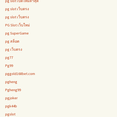
pg slot เปิดใหม่ล่าสุด
pg slot เว็บตรง
pg slot เว็บตรง
PG Slot เว็บใหม่
pg SuperGame
pg สล็อต
pg เว็บตรง
pg77
Pg99
pggold168bet.com
pgheng
Pgheng99
pgjoker
pgk44b
pgslot