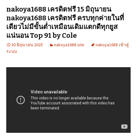
nakoya1688 เครดิตฟรี 15 มิถุนายน
nakoya1688 เครดิตฟรี ครบทุกค่ายในที่
เดียวไม่มีขั้นต่ำเหมือนเดิมแตกดีทุกยูส
แน่นอน Top 91 by Cole
30 มิถุนายน 2025
nakoya1688.site
nakoya1688 เข้าสู่
ระบบ