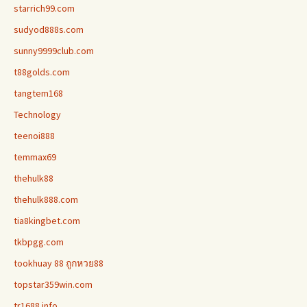
starrich99.com
sudyod888s.com
sunny9999club.com
t88golds.com
tangtem168
Technology
teenoi888
temmax69
thehulk88
thehulk888.com
tia8kingbet.com
tkbpgg.com
tookhuay 88 ถูกหวย88
topstar359win.com
tr1688.info