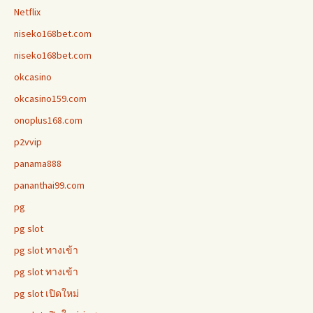
Netflix
niseko168bet.com
niseko168bet.com
okcasino
okcasino159.com
onoplus168.com
p2vvip
panama888
pananthai99.com
pg
pg slot
pg slot ทางเข้า
pg slot ทางเข้า
pg slot เปิดใหม่