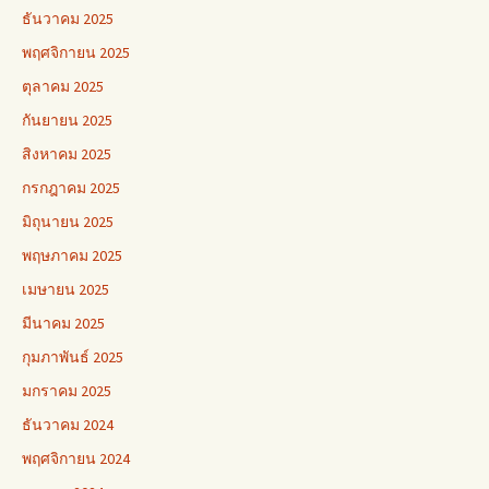
ธันวาคม 2025
พฤศจิกายน 2025
ตุลาคม 2025
กันยายน 2025
สิงหาคม 2025
กรกฎาคม 2025
มิถุนายน 2025
พฤษภาคม 2025
เมษายน 2025
มีนาคม 2025
กุมภาพันธ์ 2025
มกราคม 2025
ธันวาคม 2024
พฤศจิกายน 2024