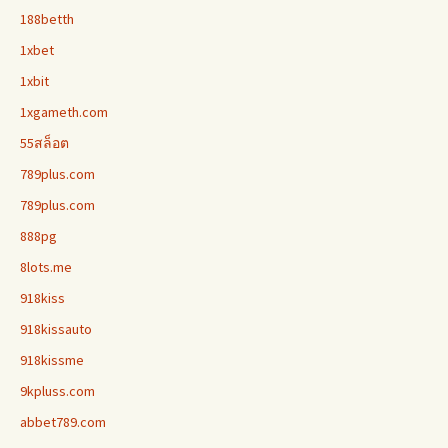
188betth
1xbet
1xbit
1xgameth.com
55สล็อต
789plus.com
789plus.com
888pg
8lots.me
918kiss
918kissauto
918kissme
9kpluss.com
abbet789.com