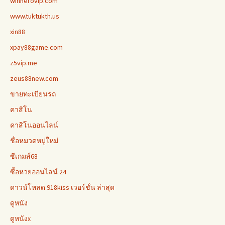
winherovip.com
www.tuktukth.us
xin88
xpay88game.com
z5vip.me
zeus88new.com
ขายทะเบียนรถ
คาสิโน
คาสิโนออนไลน์
ชื่อหมวดหมู่ใหม่
ซีเกมส์68
ซื้อหวยออนไลน์ 24
ดาวน์โหลด 918kiss เวอร์ชั่น ล่าสุด
ดูหนัง
ดูหนังx