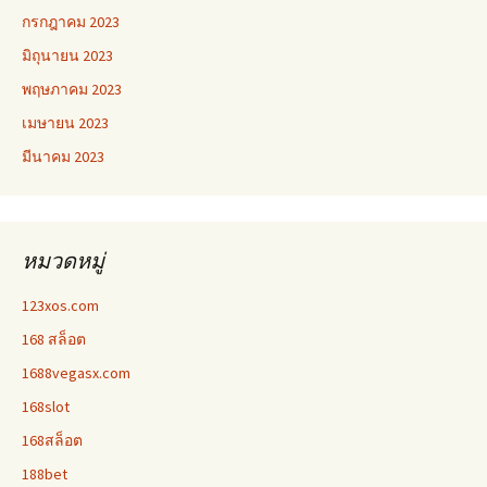
กรกฎาคม 2023
มิถุนายน 2023
พฤษภาคม 2023
เมษายน 2023
มีนาคม 2023
หมวดหมู่
123xos.com
168 สล็อต
1688vegasx.com
168slot
168สล็อต
188bet