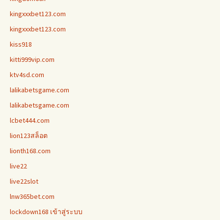
kingxxxbet123.com
kingxxxbet123.com
kiss918
kitti999vip.com
ktv4sd.com
lalikabetsgame.com
lalikabetsgame.com
lcbet444.com
lion123สล็อต
lionth168.com
live22
live22slot
lnw365bet.com
lockdown168 เข้าสู่ระบบ