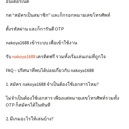
อินเตอร์เน็ต
กด “สมัครเป็นสมาชิก” และก็กรอกหมายเลขโทรศัพท์
ตั้งรหัสผ่าน และก็การันตี OTP
nakoya1688 เข้าระบบ เพื่อเข้าใช้งาน
รับ
nakoya1688
เครดิตฟรี รวมทั้งเริ่มเล่นเกมที่ถูกใจ
FAQ – ปริศนาที่พบได้บ่อยเกี่ยวกับ nakoya1688
1. สมัคร nakoya1688 จำเป็นต้องใช้เอกสารไหม?
ไม่จำเป็นต้องใช้เอกสาร เพียงแต่หมายเลขโทรศัพท์รวมทั้ง
OTP ก็สมัครได้ในทันที
2. มีเกมอะไรให้เล่นบ้าง?