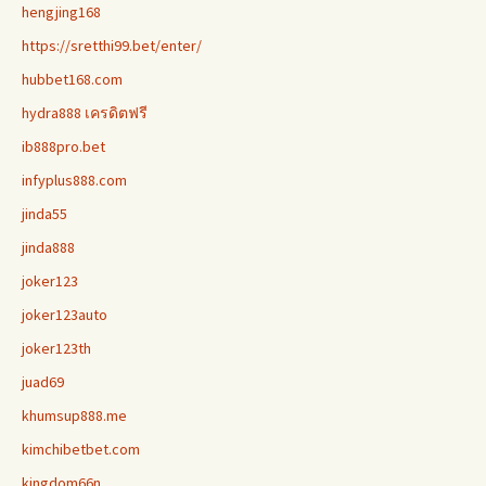
hengjing168
https://sretthi99.bet/enter/
hubbet168.com
hydra888 เครดิตฟรี
ib888pro.bet
infyplus888.com
jinda55
jinda888
joker123
joker123auto
joker123th
juad69
khumsup888.me
kimchibetbet.com
kingdom66n