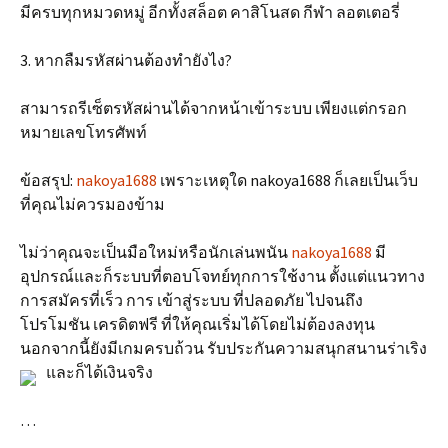
มีครบทุกหมวดหมู่ อีกทั้งสล็อต คาสิโนสด กีฬา ลอตเตอรี่
3. หากลืมรหัสผ่านต้องทำยังไง?
สามารถรีเซ็ตรหัสผ่านได้จากหน้าเข้าระบบ เพียงแต่กรอก
หมายเลขโทรศัพท์
ข้อสรุป:
nakoya1688
เพราะเหตุใด nakoya1688 ก็เลยเป็นเว็บ
ที่คุณไม่ควรมองข้าม
ไม่ว่าคุณจะเป็นมือใหม่หรือนักเล่นพนัน
nakoya1688
มี
อุปกรณ์และก็ระบบที่ตอบโจทย์ทุกการใช้งาน ตั้งแต่แนวทาง
การสมัครที่เร็ว การ เข้าสู่ระบบ ที่ปลอดภัย ไปจนถึง
โปรโมชัน เครดิตฟรี ที่ให้คุณเริ่มได้โดยไม่ต้องลงทุน
นอกจากนี้ยังมีเกมครบถ้วน รับประกันความสนุกสนานร่าเริง
และก็ได้เงินจริง
…