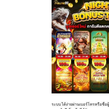
ระบบ ได้ง่ายผ่านเบอร์โทรหรือชื่อ