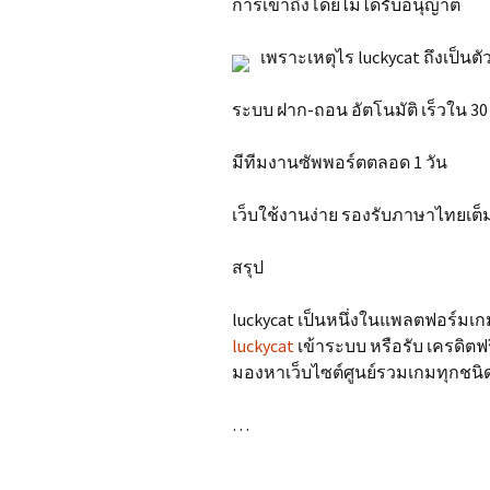
การเข้าถึงโดยไม่ได้รับอนุญาต
เพราะเหตุไร luckycat ถึงเป็นต
ระบบ ฝาก-ถอน อัตโนมัติ เร็วใน 30 
มีทีมงานซัพพอร์ตตลอด 1 วัน
เว็บใช้งานง่าย รองรับภาษาไทยเต
สรุป
luckycat เป็นหนึ่งในแพลตฟอร์มเก
luckycat
เข้าระบบ หรือรับ เครดิตฟร
มองหาเว็บไซต์ศูนย์รวมเกมทุกชนิด
…