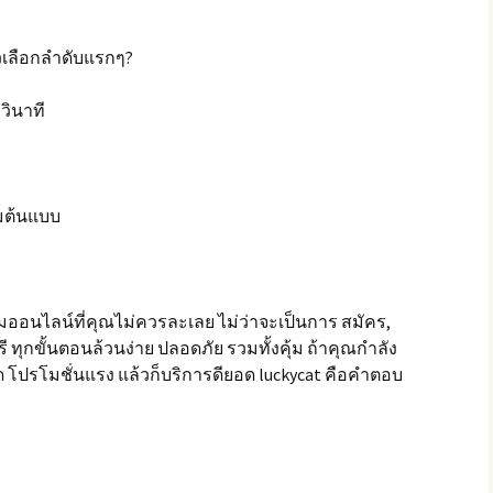
ัวเลือกลำดับแรกๆ?
วินาที
็มต้นแบบ
มออนไลน์ที่คุณไม่ควรละเลย ไม่ว่าจะเป็นการ สมัคร,
ี ทุกขั้นตอนล้วนง่าย ปลอดภัย รวมทั้งคุ้ม ถ้าคุณกำลัง
 โปรโมชั่นแรง แล้วก็บริการดียอด luckycat คือคำตอบ