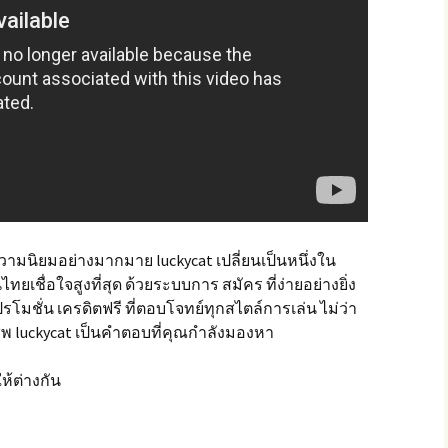
ความนิยมอย่างมากมาย luckycat เปลี่ยนเป็นหนึ่งใน
ยเชื่อใจสูงที่สุด ด้วยระบบการ สมัคร ที่ง่ายอย่างยิ่ง
รโมชั่น เครดิตฟรี ที่ตอบโจทย์ทุกสไตล์การเล่น ไม่ว่า
ชีพ luckycat เป็นคำตอบที่คุณกำลังมองหา
ให้ต่างกัน