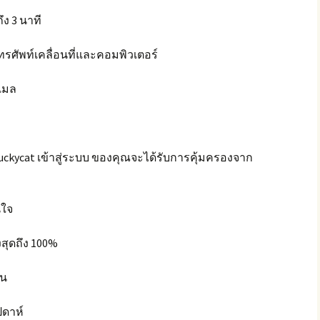
ึง 3 นาที
รศัพท์เคลื่อนที่และคอมพิวเตอร์
ีเมล
luckycat เข้าสู่ระบบ ของคุณจะได้รับการคุ้มครองจาก
นใจ
สุดถึง 100%
้น
ปดาห์