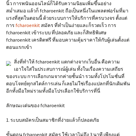
นิ้ว การพนันออนไลน์ก็ได้รับความนิยมเพิ่มขึ้นอย่าง
สม่ำเสมอ แล้วก็ fcharoenkit ถือเป็นหนึ่งในแพลตฟอร์มที่มา
แรงที่สุดในตอนนี้ ด้วยระบบการให้บริการที่ครบวงจร ตั้งแต่
การ
fcharoenkit
สมัคร ที่ทำเป็นง่ายและก็รวดเร็ว การ
fcharoenkit เข้าระบบ ที่ปลอดภัย และก็สิทธิพิเศษ
fcharoenkit เครดิตฟรี ที่มอบความคุ้มราคาให้กับผู้เล่นตั้งแต่
ตอนแรกเข้า
สิ่งที่ทำให้ fcharoenkit แตกต่างจากเว็บอื่น คือความ
เอาใจใส่ในประสบการณ์ผู้เล่น ทั้งในเรื่องความเสถียร
ของระบบ การเลือกเกมจากค่ายชั้นนำ รวมทั้งโปรโมชั่นที่
ตอบโจทย์ทุกสไตล์การเล่น ก็เลยไม่ใช่เรื่องแปลกที่นักเดิมพัน
อีกทั้งมือใหม่รวมทั้งมือโปรเลือกใช้บริการที่นี่
ลักษณะเด่นของ fcharoenkit
1. ระบบสมัครเป็นสมาชิกที่ง่ายแล้วก็ปลอดภัย
ขั้นตอน fcharoenkit สมัคร ใช้เวลาไม่ถึง 3 นาที เพียงแต่