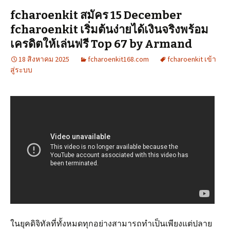
fcharoenkit สมัคร 15 December
fcharoenkit เริ่มต้นง่ายได้เงินจริงพร้อม
เครดิตให้เล่นฟรี Top 67 by Armand
18 สิงหาคม 2025
fcharoenkit168.com
fcharoenkit เข้า
สู่ระบบ
ในยุคดิจิทัลที่ทั้งหมดทุกอย่างสามารถทำเป็นเพียงแต่ปลาย