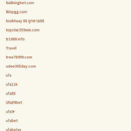
tia8kingbet.com
tkbpgg.com
tookhuay 88 ถูกหวย88
topstar359win.com
tr1688.info
Travel
tree78999.com
udee365day.com
ufa
ufa11k
ufa88
Ufa89bet
ufa9r
ufabet
ufabetxx