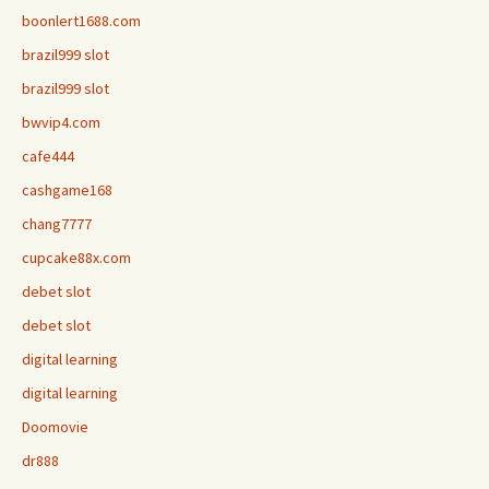
boonlert1688.com
brazil999 slot
brazil999 slot
bwvip4.com
cafe444
cashgame168
chang7777
cupcake88x.com
debet slot
debet slot
digital learning
digital learning
Doomovie
dr888