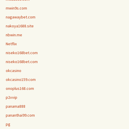
mwin9s.com
nagawaybet.com
nakoya1688.site
nbwin.me
Netflix
niseko168bet.com
niseko168bet.com
okcasino
okcasino159.com
onoplus168.com
p2vvip
panama888
pananthai99.com
pg