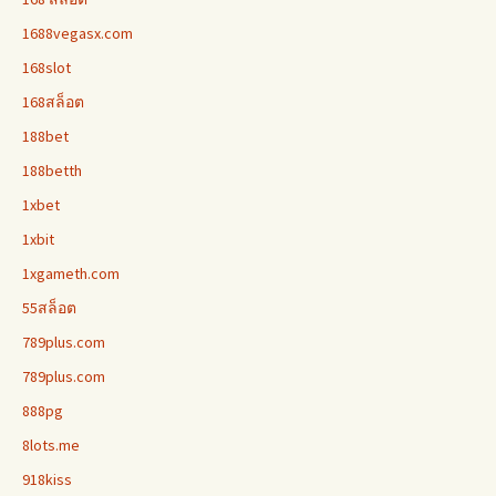
1688vegasx.com
168slot
168สล็อต
188bet
188betth
1xbet
1xbit
1xgameth.com
55สล็อต
789plus.com
789plus.com
888pg
8lots.me
918kiss