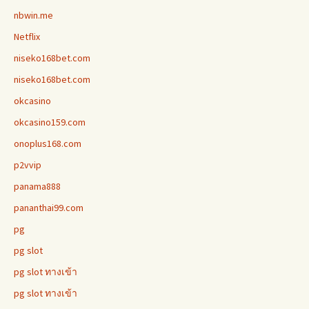
nbwin.me
Netflix
niseko168bet.com
niseko168bet.com
okcasino
okcasino159.com
onoplus168.com
p2vvip
panama888
pananthai99.com
pg
pg slot
pg slot ทางเข้า
pg slot ทางเข้า