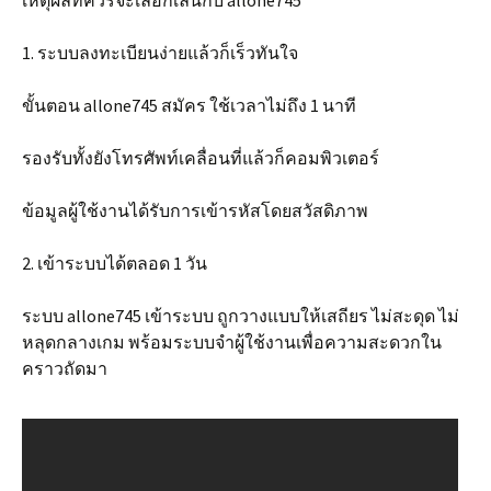
เหตุผลที่ควรจะเลือกเล่นกับ allone745
1. ระบบลงทะเบียนง่ายแล้วก็เร็วทันใจ
ขั้นตอน allone745 สมัคร ใช้เวลาไม่ถึง 1 นาที
รองรับทั้งยังโทรศัพท์เคลื่อนที่แล้วก็คอมพิวเตอร์
ข้อมูลผู้ใช้งานได้รับการเข้ารหัสโดยสวัสดิภาพ
2. เข้าระบบได้ตลอด 1 วัน
ระบบ allone745 เข้าระบบ ถูกวางแบบให้เสถียร ไม่สะดุด ไม่
หลุดกลางเกม พร้อมระบบจำผู้ใช้งานเพื่อความสะดวกใน
คราวถัดมา