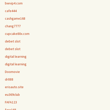
bwvip4.com
cafe444
cashgame168
chang7777
cupcake88x.com
debet slot
debet slot
digital learning
digital learning
Doomovie
dr888
erisauto.site
eu369club
FAFA123
faro168