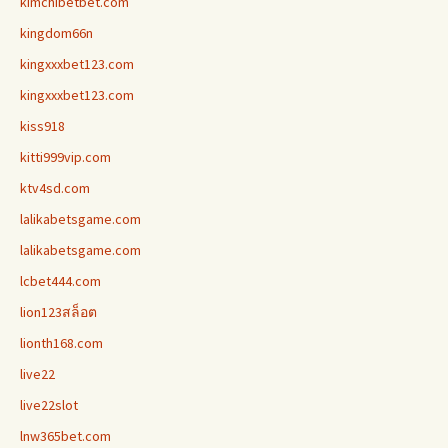
kimchibetbet.com
kingdom66n
kingxxxbet123.com
kingxxxbet123.com
kiss918
kitti999vip.com
ktv4sd.com
lalikabetsgame.com
lalikabetsgame.com
lcbet444.com
lion123สล็อต
lionth168.com
live22
live22slot
lnw365bet.com