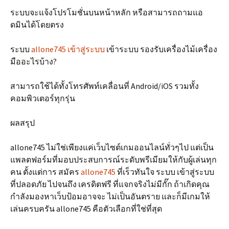
ระบบจะแจ้งโปรโมชั่นบนหน้าหลัก หรือสามารถถามแอ
ดมินได้โดยตรง
ระบบ
allone745 เข้าสู่ระบบ
เข้าระบบ รองรับเครื่องไม้เครื่อง
มืออะไรบ้าง?
สามารถใช้ได้ทั้งโทรศัพท์เคลื่อนที่ Android/iOS รวมทั้ง
คอมพิวเตอร์ทุกรุ่น
ผลสรุป
allone745 ไม่ใช่เพียงแค่เว็บไซต์เกมออนไลน์ทั่วๆไป แต่เป็น
แพลตฟอร์มที่มอบประสบการณ์ระดับพรีเมียมให้กับผู้เล่นทุก
คน ตั้งแต่การ สมัคร
allone745
ที่เร็วทันใจ ระบบ เข้าสู่ระบบ
ที่ปลอดภัย ไปจนถึง เครดิตฟรี ที่แจกจริงไม่มีกั๊ก ถ้าเกิดคุณ
กำลังมองหาเว็บป้อมอาจจะ ไม่เป็นอันตราย และก็มีเกมให้
เล่นครบครัน allone745 คือตัวเลือกที่ใช่ที่สุด