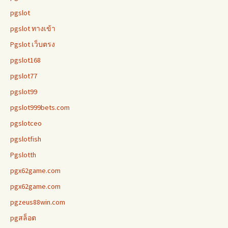
pgslot
pgslot ทางเข้า
Pgslot เว็บตรง
pgslot168
pgslot77
pgslot99
pgslot999bets.com
pgslotceo
pgslotfish
Pgslotth
pgx62game.com
pgx62game.com
pgzeus88win.com
pgสล็อต