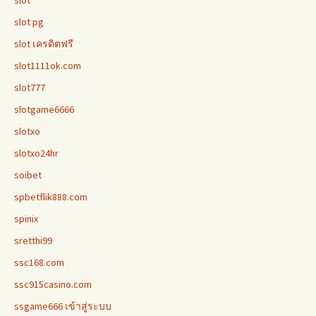
slot pg
slot เครดิตฟรี
slot1111ok.com
slot777
slotgame6666
slotxo
slotxo24hr
soibet
spbetflik888.com
spinix
sretthi99
ssc168.com
ssc915casino.com
ssgame666 เข้าสู่ระบบ