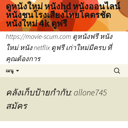
ดูหนังใหม่ หนังhd หนังออนไลน์
หนังชนโรงเสียงไทยโคตรชัด
หนังใหม่ 4k ดูฟรี
https://movie-scum.com ดูหนังฟรี หนัง
ใหม่ หนัง netflix ดูฟรี เก่าใหม่มีครบ ที่
คุณต้องการ
ข้าม
ค้นหา
เมนู
ไป
สำหรับ:
ยัง
เนื้อหา
คลังเก็บป้ายกำกับ: allone745
สมัคร