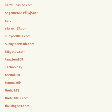
ssc915casino.com
ssgame666 เข้าสู่ระบบ
ssru
starrich99.com
sudyod888s.com
sunny9999club.com
t88golds.com
tangtem168
Technology
teenoi888
temmax69
thehulk88
thehulk888.com
tia8kingbet.com