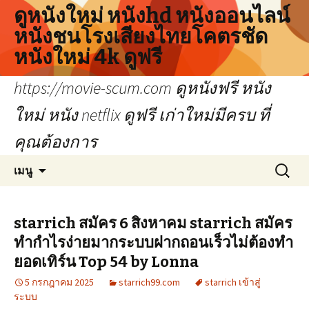
ดูหนังใหม่ หนังhd หนังออนไลน์
หนังชนโรงเสียงไทยโคตรชัด
หนังใหม่ 4k ดูฟรี
https://movie-scum.com ดูหนังฟรี หนัง
ใหม่ หนัง netflix ดูฟรี เก่าใหม่มีครบ ที่
คุณต้องการ
ข้าม
ค้นหา
เมนู
ไป
สำหรับ:
ยัง
เนื้อหา
starrich สมัคร 6 สิงหาคม starrich สมัคร
ทำกำไรง่ายมากระบบฝากถอนเร็วไม่ต้องทำ
ยอดเทิร์น Top 54 by Lonna
5 กรกฎาคม 2025
starrich99.com
starrich เข้าสู่
ระบบ