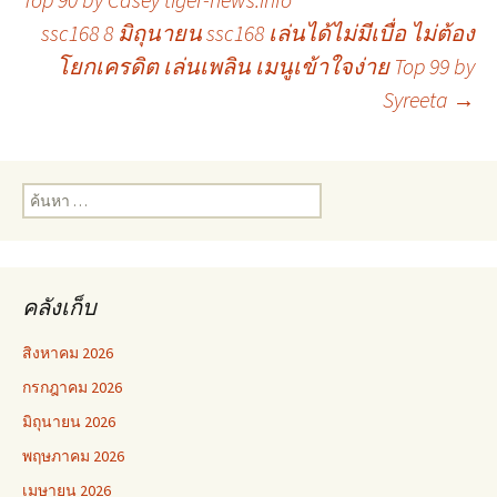
เรื่อง
ssc168 8 มิถุนายน ssc168 เล่นได้ไม่มีเบื่อ ไม่ต้อง
โยกเครดิต เล่นเพลิน เมนูเข้าใจง่าย Top 99 by
Syreeta
→
ค้นหา
สำหรับ:
คลังเก็บ
สิงหาคม 2026
กรกฎาคม 2026
มิถุนายน 2026
พฤษภาคม 2026
เมษายน 2026