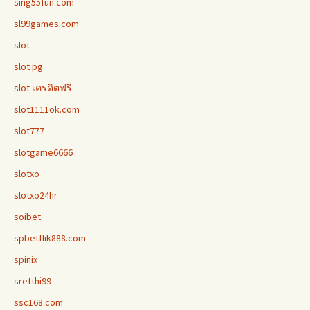
sing55fun.com
sl99games.com
slot
slot pg
slot เครดิตฟรี
slot1111ok.com
slot777
slotgame6666
slotxo
slotxo24hr
soibet
spbetflik888.com
spinix
sretthi99
ssc168.com