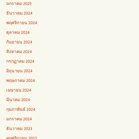
มกราคม 2025
ธันวาคม 2024
พฤศจิกายน 2024
ตุลาคม 2024
กันยายน 2024
สิงหาคม 2024
กรกฎาคม 2024
มิถุนายน 2024
พฤษภาคม 2024
เมษายน 2024
มีนาคม 2024
กุมภาพันธ์ 2024
มกราคม 2024
ธันวาคม 2023
พฤศจิกายน 2023