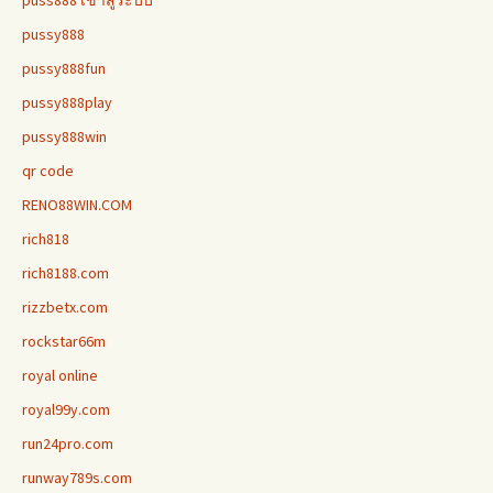
pussy888
pussy888fun
pussy888play
pussy888win
qr code
RENO88WIN.COM
rich818
rich8188.com
rizzbetx.com
rockstar66m
royal online
royal99y.com
run24pro.com
runway789s.com