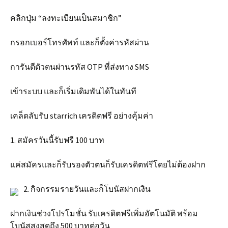
คลิกปุ่ม “ลงทะเบียนเป็นสมาชิก”
กรอกเบอร์โทรศัพท์ และก็ตั้งค่ารหัสผ่าน
การันตีตัวตนผ่านรหัส OTP ที่ส่งทาง SMS
เข้าระบบ และก็เริ่มเดิมพันได้ในทันที
เคล็ดลับรับ starrich เครดิตฟรี อย่างคุ้มค่า
1. สมัครวันนี้รับฟรี 100 บาท
แค่สมัครและก็รับรองตัวตนก็รับเครดิตฟรีโดยไม่ต้องฝาก
2. กิจกรรมรายวันและก็โบนัสฝากเงิน
ฝากเงินช่วงโปรโมชั่น รับเครดิตฟรีเพิ่มอัตโนมัติ พร้อม
โบนัสสูงสุดถึง 500 บาทต่อวัน