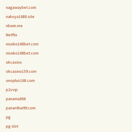
nagawaybet.com
nakoya1688.site
nbwin.me
Netflix
niseko168bet.com
niseko168bet.com
okcasino
okcasino159.com
onoplus168.com
p2vvip
panama888
pananthai99.com
pg
pg slot