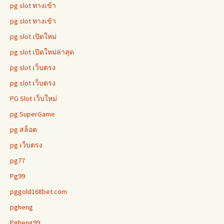
pg slot ทางเข้า
pg slot ทางเข้า
pg slot เปิดใหม่
pg slot เปิดใหม่ล่าสุด
pg slot เว็บตรง
pg slot เว็บตรง
PG Slot เว็บใหม่
pg SuperGame
pg สล็อต
pg เว็บตรง
pg77
Pg99
pggold168bet.com
pgheng
Pgheng99