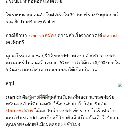
มีระบบฝากถอนอัตโนมัติไหม?
ใช่ ระบบฝากถอนอัตโนมัติเร็วใน 30 วินาที รองรับทุกแบงค์
รวมทั้ง TrueMoney Wallet
กรณีศึกษา:
starrich สมัคร
ความสำเร็จจากการใช้
starrich
เครดิตฟรี
คุณสโรชา จากชลบุรี ได้ starrich สมัคร แล้วก็รับ starrich
เครดิตฟรี ไปเล่นสล็อตค่าย PG ทำกำไรได้กว่า 6,000 บาทใน
5 วันแรก และก็สามารถถอนออกได้เต็มปริมาณ
สรุป
starrich คือลู่ทางที่ดีที่สุดสำหรับคนที่มองหาแพลตฟอร์ม
พนันออนไลน์ที่ปลอดภัย ใช้งานง่าย แล้วก็คุ้ม เริ่มต้น
starrich สมัคร
ได้เลยวันนี้ starrich เข้าระบบ ได้เร็วทันใจ
และก็รับ starrich เครดิตฟรี โดยทันที พร้อมบันเทิงใจกับเกม
คุณภาพระดับพรีเมียมตลอด 24 ชั่วโมง