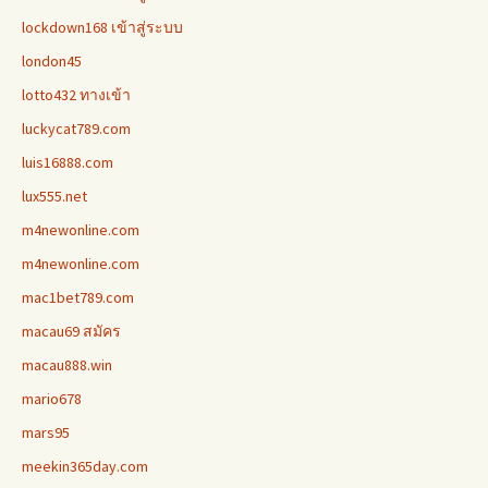
lockdown168 เข้าสู่ระบบ
london45
lotto432 ทางเข้า
luckycat789.com
luis16888.com
lux555.net
m4newonline.com
m4newonline.com
mac1bet789.com
macau69 สมัคร
macau888.win
mario678
mars95
meekin365day.com