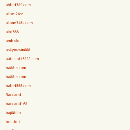
abbet789.com
allbet24hr
allone745s.com
alot666
amb slot
askyouwin888
autoslot16888.com
ba88th.com
ba88th.com
babet555.com
Baccarat
baccarat168
baj88thb
bestbet