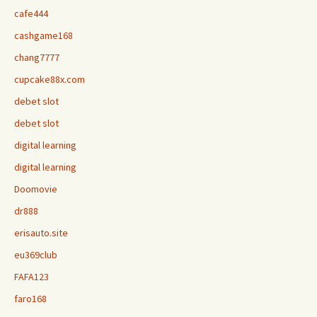
cafe444
cashgame168
chang7777
cupcake88x.com
debet slot
debet slot
digital learning
digital learning
Doomovie
dr888
erisauto.site
eu369club
FAFA123
faro168