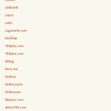
188betth
1xbet
1xbit
1xgameth.com
55สล็อต
789plus.com
789plus.com
888pg
8lots.me
918kiss
918kissauto
918kissme
9kpluss.com
abbet789.com