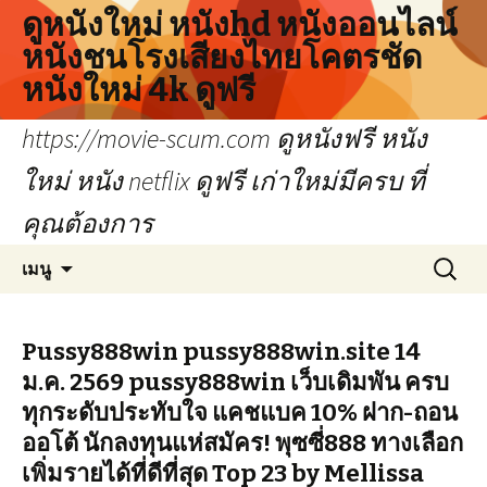
ดูหนังใหม่ หนังhd หนังออนไลน์
หนังชนโรงเสียงไทยโคตรชัด
หนังใหม่ 4k ดูฟรี
https://movie-scum.com ดูหนังฟรี หนัง
ใหม่ หนัง netflix ดูฟรี เก่าใหม่มีครบ ที่
คุณต้องการ
ข้าม
ค้นหา
เมนู
ไป
สำหรับ:
ยัง
เนื้อหา
Pussy888win pussy888win.site 14
ม.ค. 2569 pussy888win เว็บเดิมพัน ครบ
ทุกระดับประทับใจ แคชแบค 10% ฝาก-ถอน
ออโต้ นักลงทุนแห่สมัคร! พุซซี่888 ทางเลือก
เพิ่มรายได้ที่ดีที่สุด Top 23 by Mellissa