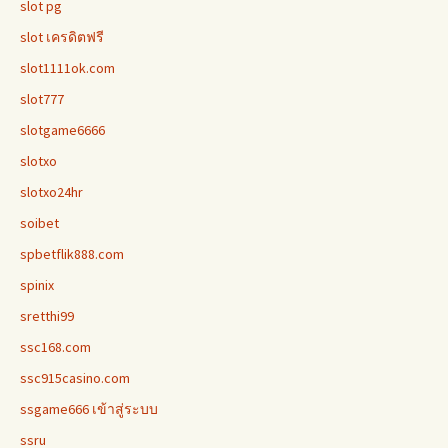
slot pg
slot เครดิตฟรี
slot1111ok.com
slot777
slotgame6666
slotxo
slotxo24hr
soibet
spbetflik888.com
spinix
sretthi99
ssc168.com
ssc915casino.com
ssgame666 เข้าสู่ระบบ
ssru