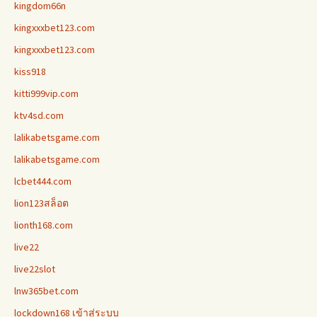
kingdom66n
kingxxxbet123.com
kingxxxbet123.com
kiss918
kitti999vip.com
ktv4sd.com
lalikabetsgame.com
lalikabetsgame.com
lcbet444.com
lion123สล็อต
lionth168.com
live22
live22slot
lnw365bet.com
lockdown168 เข้าสู่ระบบ