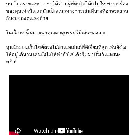
บนเว็บตรงของพวกเราได้ ส่วนผู้ที่ทำไม่ได้ก็ไม่ใช่เพราะเรื่อง
ของทุนเท่านั้น แต่มันเป็นแนวทางการเล่นที่บางทีอาจจะสวน
กับงบของตนเองด้วย
ในเนื้อหานี้ ผมจะพาคุณมาดูกรรมวิธีเล่นของสาย
ทุนน้อยบนเว็บไซต์ตรงไม่ผ่านเอเย่นต์ที่ดีเยี่ยมที่สุด เล่นยังไง
ให้อยู่ได้นาน เล่นยังไงให้ทำกำไรได้จริง มาเริ่มกันเลยนะ
ครับ!