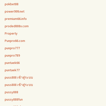
pokbet88
power999.net
premium66.info
proded888x.com
Property
Punpro66.com
punpro777
punpro789
puntaek66
puntaek77
puss888 เข้าสู่ระบบ
puss888 เข้าสู่ระบบ
pussy888
pussy888fun