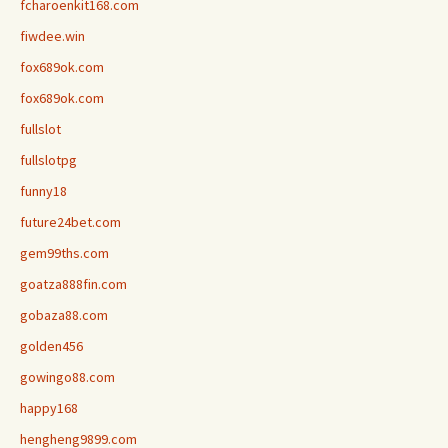
fcharoenkit168.com
fiwdee.win
fox689ok.com
fox689ok.com
fullslot
fullslotpg
funny18
future24bet.com
gem99ths.com
goatza888fin.com
gobaza88.com
golden456
gowingo88.com
happy168
hengheng9899.com