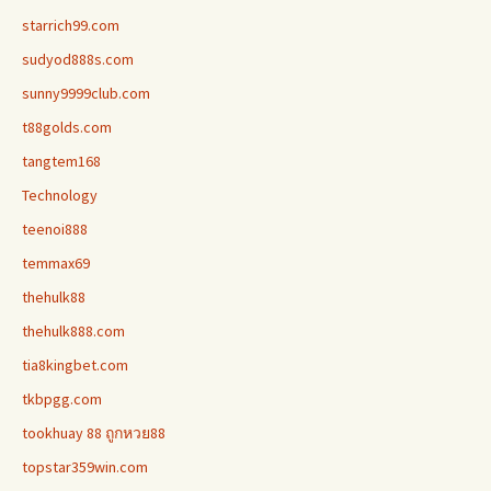
starrich99.com
sudyod888s.com
sunny9999club.com
t88golds.com
tangtem168
Technology
teenoi888
temmax69
thehulk88
thehulk888.com
tia8kingbet.com
tkbpgg.com
tookhuay 88 ถูกหวย88
topstar359win.com