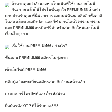
ถ้าหากคุณกำลังมองหาเว็บพนันที่ใช้งานง่าย ไม่มี
อันตราย แล้วก็มีโปรโมชั่นถูกใจ PREMIUM66 เป็นคำ
ตอบสำหรับคุณ ที่นี่พวกเรารวมเกมพนันยอดฮิตอีกทั้งคาสิ
โนสด สล็อต เกมยิงปลา และกีฬาออนไลน์ไว้พร้อม พร้อม
แจก PREMIUM66 เครดิตฟรี สำหรับสมาชิกใหม่แบบไม่มี
เงื่อนไขยุ่งยาก
เริ่มใช้งาน PREMIUM66 อย่างไร?
ขั้นตอน PREMIUM66 สมัคร ไม่ยุ่งยาก
เข้าเว็บไซต์ PREMIUM66
คลิกปุ่ม “ลงทะเบียนสมัครสมาชิก” บนหน้าหลัก
กรอกเบอร์โทรศัพท์และตั้งรหัสผ่าน
ยืนยันรหัส OTP ที่ได้รับทาง SMS