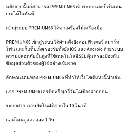
หลังจากนั้นก็สามารถ PREMIUM66 เข้าระบบ และก็เริ่มเล่น
เกมได้ในทันที
เข้าสู่ระบบ PREMIUM66 ได้ทุกเครื่องไม้เครื่องมือ
PREMIUM66 เข้าสู่ระบบ ได้ผ่านทั้งยังคอมพิวเตอร์ สมาร์ท
โฟน และก็แท็บเล็ต รองรับทั้งยัง iOS และ Android ด้วยระบบ
ความปลอดภัยขั้นสูงที่ใช้เทคโนโลยี SSL คุ้มครองป้องกัน
ข้อมูลส่วนตัวของผู้ใช้อย่างเข้มงวด
ลักษณะเด่นของ PREMIUM66 ที่ทำให้เว็บไซต์แห่งนี้น่าเล่น
แจก PREMIUM66 เครดิตฟรี ทุกวี่วัน ไม่ต้องฝากก่อน
ระบบฝาก-ถอนอัตโนมัติภายใน 10 วินาที
แอดไม่นดูแลตลอด 1 วัน