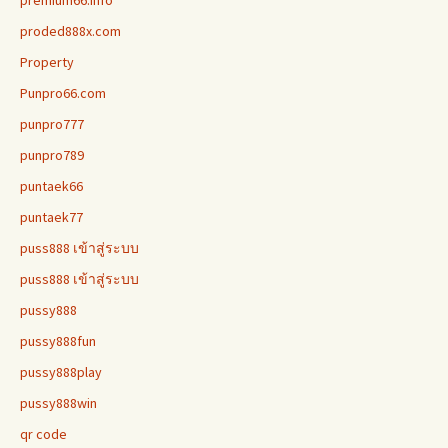
proded888x.com
Property
Punpro66.com
punpro777
punpro789
puntaek66
puntaek77
puss888 เข้าสู่ระบบ
puss888 เข้าสู่ระบบ
pussy888
pussy888fun
pussy888play
pussy888win
qr code