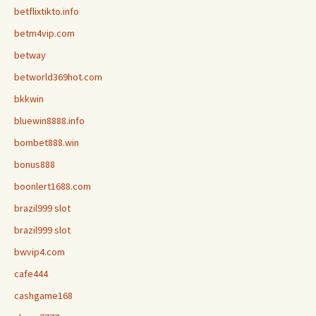
betflixtikto.info
betm4vip.com
betway
betworld369hot.com
bkkwin
bluewin8888.info
bombet888.win
bonus888
boonlert1688.com
brazil999 slot
brazil999 slot
bwvip4.com
cafe444
cashgame168