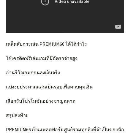
เคล็ดลับการเล่น PREMIUM66 ให้ได้กำไร
ใช้เครดิตฟรีเล่นเกมที่มีอัตราจ่ายสูง
อ่านรีวิวเกมก่อนลงเงินจริง
แบ่งงบประมาณเล่นเป็นรอบเพื่อควบคุมเงิน
เลือกรับโปรโมชั่นอย่างชาญฉลาด
สรุปส่งท้าย
PREMIUM66 เป็นแพลตฟอร์มศูนย์รวมทุกสิ่งที่จำเป็นของนัก