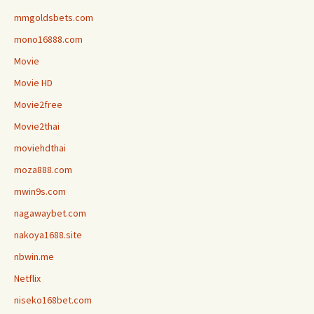
mmgoldsbets.com
mono16888.com
Movie
Movie HD
Movie2free
Movie2thai
moviehdthai
moza888.com
mwin9s.com
nagawaybet.com
nakoya1688.site
nbwin.me
Netflix
niseko168bet.com