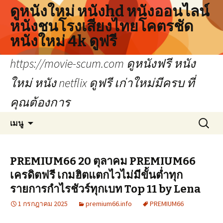
ดูหนังใหม่ หนังhd หนังออนไลน์
หนังชนโรงเสียงไทยโคตรชัด
หนังใหม่ 4k ดูฟรี
https://movie-scum.com ดูหนังฟรี หนัง
ใหม่ หนัง netflix ดูฟรี เก่าใหม่มีครบ ที่
คุณต้องการ
ข้าม
ค้นหา
เมนู
ไป
สำหรับ:
ยัง
เนื้อหา
PREMIUM66 20 ตุลาคม PREMIUM66
เครดิตฟรี เกมฮิตแตกไวไม่มีขั้นต่ำทุก
รายการกำไรชัวร์ทุกเบท Top 11 by Lena
1 กรกฎาคม 2025
premium66.info
PREMIUM66