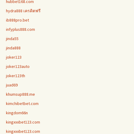
hubbet168.com
hydra888 เครดิตฟรี
ib888pro.bet
infyplus888.com
jinda55
jinda888
joker123
joker123auto
joker123th
juad69
khumsup888.me
kimchibetbet.com
kingdom66n
kingxxxbet123.com
kingxxxbet123.com