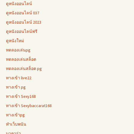
ดูหนังออนไลน์
ดูหนังออนไลน์ 037
ดูหนังออนไลน์ 2023
ดูหนังออนไลน์ฟรี
ดูหนังใหม่
ทดลองเล่นpg
ทดลองเล่นสล็อต
ทดลองเล่นสล็อต pg
ทางเข้า live22
ทางเข้า pg
ทางเข้า Sexy168
ทางเข้า Sexybaccarat168
ทางเข้าpg
ทำเว็บพนัน
บาคาร่า