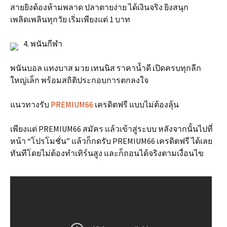
สายยิงต้องห้ามพลาด ปลาตายง่าย ได้เงินจริง ยิงสนุก
เพลิดเพลินทุกวัย เริ่มเพียงแต่ 1 บาท
4. พนันกีฬา
พนันบอล แทงบาส มวย เทนนิส ราคาน้ำดี เปิดครบทุกลีก
ใหญ่เล็ก พร้อมสถิติประกอบการตกลงใจ
แนวทางรับ
PREMIUM66
เครดิตฟรี แบบไม่ต้องลุ้น
เพียงแต่ PREMIUM66 สมัคร แล้วเข้าสู่ระบบ หลังจากนั้นไปที่
หน้า “โปรโมชั่น” แล้วก็กดรับ PREMIUM66 เครดิตฟรี ได้เลย
ทันทีโดยไม่ต้องทำเทิร์นสูง และก็ถอนได้จริงตามเงื่อนไข