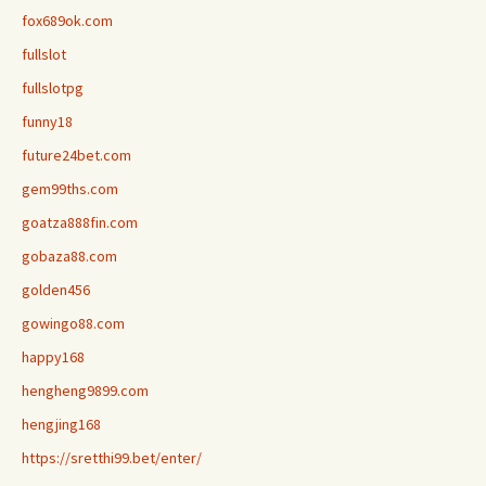
fox689ok.com
fullslot
fullslotpg
funny18
future24bet.com
gem99ths.com
goatza888fin.com
gobaza88.com
golden456
gowingo88.com
happy168
hengheng9899.com
hengjing168
https://sretthi99.bet/enter/