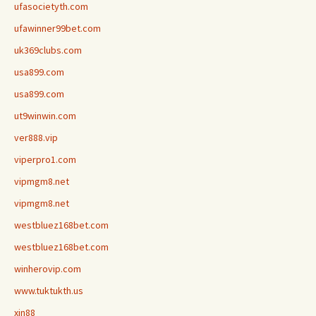
ufasocietyth.com
ufawinner99bet.com
uk369clubs.com
usa899.com
usa899.com
ut9winwin.com
ver888.vip
viperpro1.com
vipmgm8.net
vipmgm8.net
westbluez168bet.com
westbluez168bet.com
winherovip.com
www.tuktukth.us
xin88