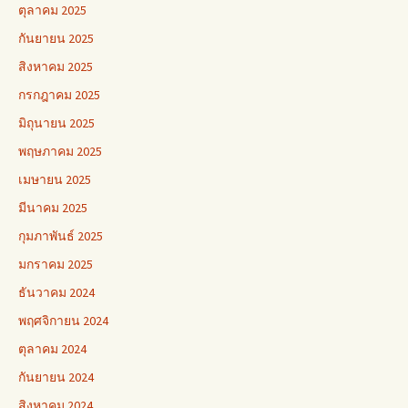
ตุลาคม 2025
กันยายน 2025
สิงหาคม 2025
กรกฎาคม 2025
มิถุนายน 2025
พฤษภาคม 2025
เมษายน 2025
มีนาคม 2025
กุมภาพันธ์ 2025
มกราคม 2025
ธันวาคม 2024
พฤศจิกายน 2024
ตุลาคม 2024
กันยายน 2024
สิงหาคม 2024