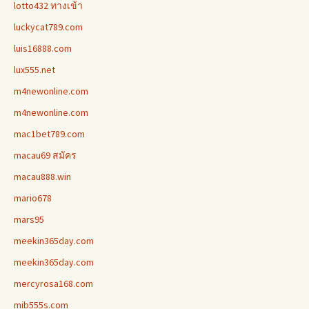
lotto432 ทางเข้า
luckycat789.com
luis16888.com
lux555.net
m4newonline.com
m4newonline.com
mac1bet789.com
macau69 สมัคร
macau888.win
mario678
mars95
meekin365day.com
meekin365day.com
mercyrosa168.com
mib555s.com