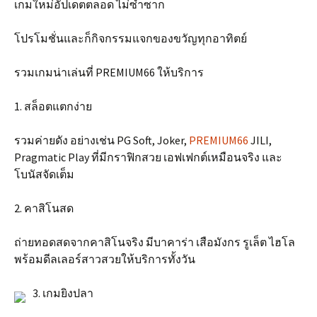
เกมใหม่อัปเดตตลอด ไม่ซ้ำซาก
โปรโมชั่นและก็กิจกรรมแจกของขวัญทุกอาทิตย์
รวมเกมน่าเล่นที่ PREMIUM66 ให้บริการ
1. สล็อตแตกง่าย
รวมค่ายดัง อย่างเช่น PG Soft, Joker,
PREMIUM66
JILI,
Pragmatic Play ที่มีกราฟิกสวย เอฟเฟกต์เหมือนจริง และ
โบนัสจัดเต็ม
2. คาสิโนสด
ถ่ายทอดสดจากคาสิโนจริง มีบาคาร่า เสือมังกร รูเล็ต ไฮโล
พร้อมดีลเลอร์สาวสวยให้บริการทั้งวัน
3. เกมยิงปลา