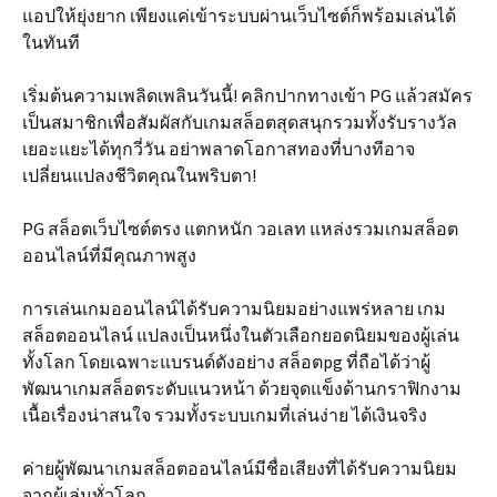
แอปให้ยุ่งยาก เพียงแค่เข้าระบบผ่านเว็บไซต์ก็พร้อมเล่นได้
ในทันที
เริ่มต้นความเพลิดเพลินวันนี้! คลิกปากทางเข้า PG แล้วสมัคร
เป็นสมาชิกเพื่อสัมผัสกับเกมสล็อตสุดสนุกรวมทั้งรับรางวัล
เยอะแยะได้ทุกวี่วัน อย่าพลาดโอกาสทองที่บางทีอาจ
เปลี่ยนแปลงชีวิตคุณในพริบตา!
PG สล็อตเว็บไซต์ตรง แตกหนัก วอเลท แหล่งรวมเกมสล็อต
ออนไลน์ที่มีคุณภาพสูง
การเล่นเกมออนไลน์ได้รับความนิยมอย่างแพร่หลาย เกม
สล็อตออนไลน์ แปลงเป็นหนึ่งในตัวเลือกยอดนิยมของผู้เล่น
ทั้งโลก โดยเฉพาะแบรนด์ดังอย่าง สล็อตpg ที่ถือได้ว่าผู้
พัฒนาเกมสล็อตระดับแนวหน้า ด้วยจุดแข็งด้านกราฟิกงาม
เนื้อเรื่องน่าสนใจ รวมทั้งระบบเกมที่เล่นง่าย ได้เงินจริง
ค่ายผู้พัฒนาเกมสล็อตออนไลน์มีชื่อเสียงที่ได้รับความนิยม
จากผู้เล่นทั่วโลก