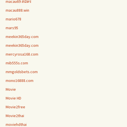
macau69 สมัคร
macau888.win
mario678
mars95
meekin365day.com
meekin365day.com
mercyrosa168.com
mib555s.com
mmgoldsbets.com
mono16888.com
Movie
Movie HD
Movie2free
Movie2thai
moviehdthai