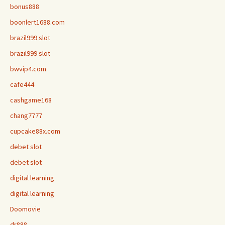
bonus888
boonlert1688.com
brazil999 slot
brazil999 slot
bwvip4.com
cafe444
cashgame168
chang7777
cupcake88x.com
debet slot
debet slot
digital learning
digital learning
Doomovie
dr888