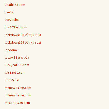
lionth168.com
live22
live22slot
lnw365bet.com
lockdown168 เข้าสู่ระบบ
lockdown168 เข้าสู่ระบบ
london45
lotto432 ทางเข้า
luckycat789.com
luis16888.com
lux555.net
m4newonline.com
m4newonline.com
mac1bet789.com