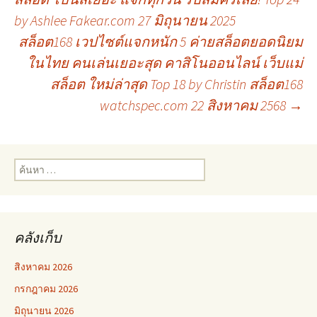
นำทาง
by Ashlee Fakear.com 27 มิถุนายน 2025
สล็อต168 เวปไซต์แจกหนัก 5 ค่ายสล็อตยอดนิยม
เรื่อง
ในไทย คนเล่นเยอะสุด คาสิโนออนไลน์ เว็บแม่
สล็อต ใหม่ล่าสุด Top 18 by Christin สล็อต168
watchspec.com 22 สิงหาคม 2568
→
ค้นหา
สำหรับ:
คลังเก็บ
สิงหาคม 2026
กรกฎาคม 2026
มิถุนายน 2026