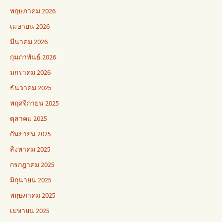
พฤษภาคม 2026
เมษายน 2026
มีนาคม 2026
กุมภาพันธ์ 2026
มกราคม 2026
ธันวาคม 2025
พฤศจิกายน 2025
ตุลาคม 2025
กันยายน 2025
สิงหาคม 2025
กรกฎาคม 2025
มิถุนายน 2025
พฤษภาคม 2025
เมษายน 2025