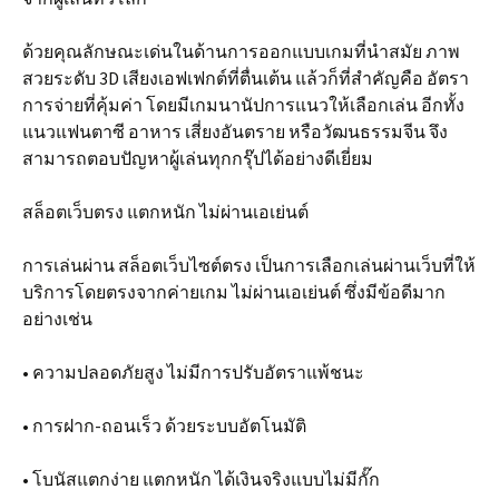
ด้วยคุณลักษณะเด่นในด้านการออกแบบเกมที่นำสมัย ภาพ
สวยระดับ 3D เสียงเอฟเฟกต์ที่ตื่นเต้น แล้วก็ที่สำคัญคือ อัตรา
การจ่ายที่คุ้มค่า โดยมีเกมนานัปการแนวให้เลือกเล่น อีกทั้ง
แนวแฟนตาซี อาหาร เสี่ยงอันตราย หรือวัฒนธรรมจีน จึง
สามารถตอบปัญหาผู้เล่นทุกกรุ๊ปได้อย่างดีเยี่ยม
สล็อตเว็บตรง แตกหนัก ไม่ผ่านเอเย่นต์
การเล่นผ่าน สล็อตเว็บไซต์ตรง เป็นการเลือกเล่นผ่านเว็บที่ให้
บริการโดยตรงจากค่ายเกม ไม่ผ่านเอเย่นต์ ซึ่งมีข้อดีมาก
อย่างเช่น
• ความปลอดภัยสูง ไม่มีการปรับอัตราแพ้ชนะ
• การฝาก-ถอนเร็ว ด้วยระบบอัตโนมัติ
• โบนัสแตกง่าย แตกหนัก ได้เงินจริงแบบไม่มีกั๊ก