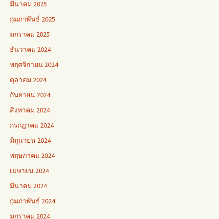
มีนาคม 2025
กุมภาพันธ์ 2025
มกราคม 2025
ธันวาคม 2024
พฤศจิกายน 2024
ตุลาคม 2024
กันยายน 2024
สิงหาคม 2024
กรกฎาคม 2024
มิถุนายน 2024
พฤษภาคม 2024
เมษายน 2024
มีนาคม 2024
กุมภาพันธ์ 2024
มกราคม 2024