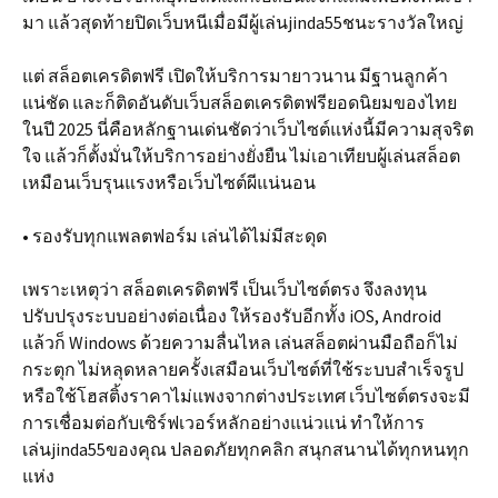
มา แล้วสุดท้ายปิดเว็บหนีเมื่อมีผู้เล่นjinda55ชนะรางวัลใหญ่
แต่ สล็อตเครดิตฟรี เปิดให้บริการมายาวนาน มีฐานลูกค้า
แน่ชัด และก็ติดอันดับเว็บสล็อตเครดิตฟรียอดนิยมของไทย
ในปี 2025 นี่คือหลักฐานเด่นชัดว่าเว็บไซต์แห่งนี้มีความสุจริต
ใจ แล้วก็ตั้งมั่นให้บริการอย่างยั่งยืน ไม่เอาเทียบผู้เล่นสล็อต
เหมือนเว็บรุนแรงหรือเว็บไซต์ผีแน่นอน
• รองรับทุกแพลตฟอร์ม เล่นได้ไม่มีสะดุด
เพราะเหตุว่า สล็อตเครดิตฟรี เป็นเว็บไซต์ตรง จึงลงทุน
ปรับปรุงระบบอย่างต่อเนื่อง ให้รองรับอีกทั้ง iOS, Android
แล้วก็ Windows ด้วยความลื่นไหล เล่นสล็อตผ่านมือถือก็ไม่
กระตุก ไม่หลุดหลายครั้งเสมือนเว็บไซต์ที่ใช้ระบบสำเร็จรูป
หรือใช้โฮสติ้งราคาไม่แพงจากต่างประเทศ เว็บไซต์ตรงจะมี
การเชื่อมต่อกับเซิร์ฟเวอร์หลักอย่างแน่วแน่ ทำให้การ
เล่นjinda55ของคุณ ปลอดภัยทุกคลิก สนุกสนานได้ทุกหนทุก
แห่ง