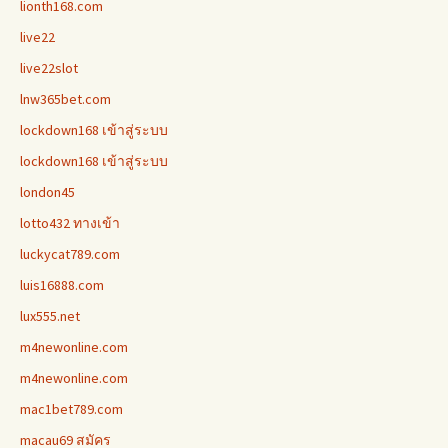
lionth168.com
live22
live22slot
lnw365bet.com
lockdown168 เข้าสู่ระบบ
lockdown168 เข้าสู่ระบบ
london45
lotto432 ทางเข้า
luckycat789.com
luis16888.com
lux555.net
m4newonline.com
m4newonline.com
mac1bet789.com
macau69 สมัคร