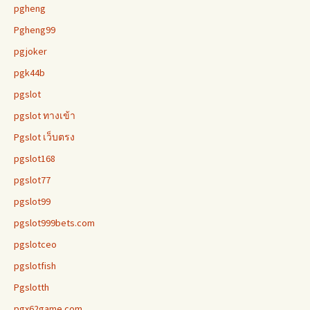
pgheng
Pgheng99
pgjoker
pgk44b
pgslot
pgslot ทางเข้า
Pgslot เว็บตรง
pgslot168
pgslot77
pgslot99
pgslot999bets.com
pgslotceo
pgslotfish
Pgslotth
pgx62game.com