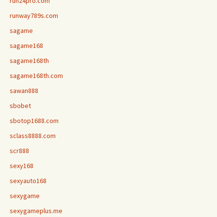
run24pro.com
runway789s.com
sagame
sagame168
sagame168th
sagame168th.com
sawan888
sbobet
sbotop1688.com
sclass8888.com
scr888
sexy168
sexyauto168
sexygame
sexygameplus.me