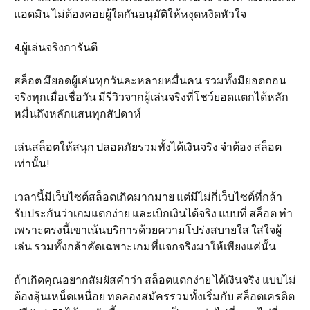
แอดมิน ไม่ต้องคอยผู้ใดกันอนุมัติให้หงุดหงิดหัวใจ
4.ผู้เล่นจริงการันตี
สล็อต มียอดผู้เล่นทุกวันละหลายหมื่นคน รวมทั้งมียอดถอน
จริงทุกเมื่อเชื่อวัน มีรีวิวจากผู้เล่นจริงที่โชว์ยอดแตกได้หลัก
หมื่นถึงหลักแสนทุกสัปดาห์
เล่นสล็อตให้สนุก ปลอดภัยรวมทั้งได้เงินจริง จำต้อง สล็อต
เท่านั้น!
เวลานี้มีเว็บไซต์สล็อตเกิดมากมาย แต่มีไม่กี่เว็บไซต์ที่กล้า
รับประกันว่าเกมแตกง่าย และเบิกเงินได้จริง แบบที่ สล็อต ทำ
เพราะตรงนี้เขาเน้นบริการด้วยความโปร่งสบายใส ใส่ใจผู้
เล่น รวมทั้งกล้าคัดเฉพาะเกมที่แจกจริงมาให้เพียงแค่นั้น
ถ้าเกิดคุณอยากสัมผัสคำว่า สล็อตแตกง่าย ได้เงินจริง แบบไม่
ต้องลุ้นเหน็ดเหนื่อย ทดลองสมัครรวมทั้งเริ่มกับ สล็อตเครดิต