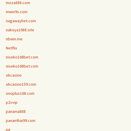
moza888.com
mwin9s.com
nagawaybet.com
nakoya1688.site
nbwin.me
Netflix
niseko168bet.com
niseko168bet.com
okcasino
okcasino159.com
onoplus168.com
p2vvip
panama888
pananthai99.com
pg