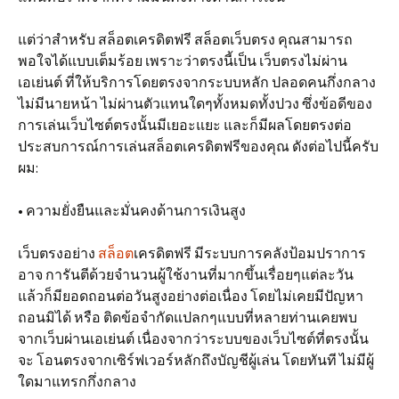
แต่ว่าสำหรับ สล็อตเครดิตฟรี สล็อตเว็บตรง คุณสามารถ
พอใจได้แบบเต็มร้อย เพราะว่าตรงนี้เป็น เว็บตรงไม่ผ่าน
เอเย่นต์ ที่ให้บริการโดยตรงจากระบบหลัก ปลอดคนกึ่งกลาง
ไม่มีนายหน้า ไม่ผ่านตัวแทนใดๆทั้งหมดทั้งปวง ซึ่งข้อดีของ
การเล่นเว็บไซต์ตรงนั้นมีเยอะแยะ และก็มีผลโดยตรงต่อ
ประสบการณ์การเล่นสล็อตเครดิตฟรีของคุณ ดังต่อไปนี้ครับ
ผม:
• ความยั่งยืนและมั่นคงด้านการเงินสูง
เว็บตรงอย่าง
สล็อต
เครดิตฟรี มีระบบการคลังป้อมปราการ
อาจ การันตีด้วยจำนวนผู้ใช้งานที่มากขึ้นเรื่อยๆแต่ละวัน
แล้วก็มียอดถอนต่อวันสูงอย่างต่อเนื่อง โดยไม่เคยมีปัญหา
ถอนมิได้ หรือ ติดข้อจำกัดแปลกๆแบบที่หลายท่านเคยพบ
จากเว็บผ่านเอเย่นต์ เนื่องจากว่าระบบของเว็บไซต์ที่ตรงนั้น
จะ โอนตรงจากเซิร์ฟเวอร์หลักถึงบัญชีผู้เล่น โดยทันที ไม่มีผู้
ใดมาแทรกกึ่งกลาง