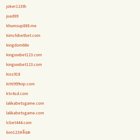
joker123th
juad69
khumsup888.me
kimchibetbet.com
kingdom66n
kingxxxbet123.com
kingxxxbet123.com
kiss918
kitti999vip.com
ktv4sd.com
lalikabetsgame.com
lalikabetsgame.com
lcbet444.com
lion123สล็อต