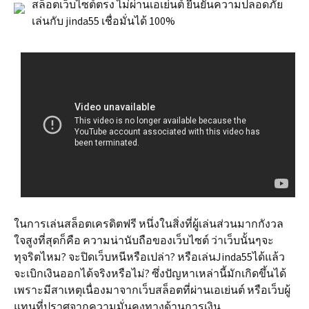
สล็อตเว็บไซต์ตรง ไม่ผ่านเอเย่นต์ ยืนยันความปลอดภัย
เล่นกับ jinda55 เชื่อมั่นได้ 100%
ในการเล่นสล็อตเครดิตฟรี หนึ่งในสิ่งที่ผู้เล่นส่วนมากกังวล
ใจสูงที่สุดก็คือ ความน่านับถือของเว็บไซต์ ว่าเว็บนั้นๆจะ
ทุจริตไหม? จะปิดเว็บหนีหรือเปล่า? หรือเล่นJinda55ได้แล้ว
จะเบิกเงินออกได้จริงหรือไม่? ซึ่งปัญหาเหล่านี้มักเกิดขึ้นได้
เพราะมีสาเหตุเนื่องมาจากเว็บสล็อตที่ผ่านเอเย่นต์ หรือเว็บผู้
แทนที่ปราศจากความมั่นคงทางด้านการเงิน