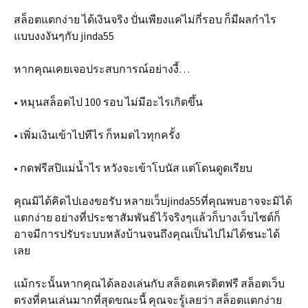
สล็อตแตกง่าย ได้เงินจริง ปั่นเพียงแค่ไม่กี่รอบ ก็มีผลกำไร
แบบงงงันๆกับ jinda55
หากคุณเคยเจอประสบการณ์อย่างงี้…
• หมุนสล็อตไป 100 รอบ ไม่มีอะไรเกิดขึ้น
• เพิ่มเงินเข้าไปทีไร ก็หมดไวทุกครั้ง
• กดฟรีสปิแม่น้ำไร หวังจะเข้าโบนัส แต่โดนดูดเรียบ
คุณมิได้คิดไปเองขอรับ หลายเว็บjinda55ที่คุณพบอาจจะมิได้
แตกง่าย อย่างที่ประชาสัมพันธ์ไว้จริงๆแล้วก็บางเว็บไซต์ก็
อาจมีการปรับระบบหลังบ้านจนถึงคุณเป็นไปไม่ได้ชนะได้
เลย
แม้กระนั้นหากคุณได้ลองเล่นกับ สล็อตเครดิตฟรี สล็อตเว็บ
ตรงที่คนเล่นมากที่สุดขณะนี้ คุณจะรู้เลยว่า สล็อตแตกง่าย