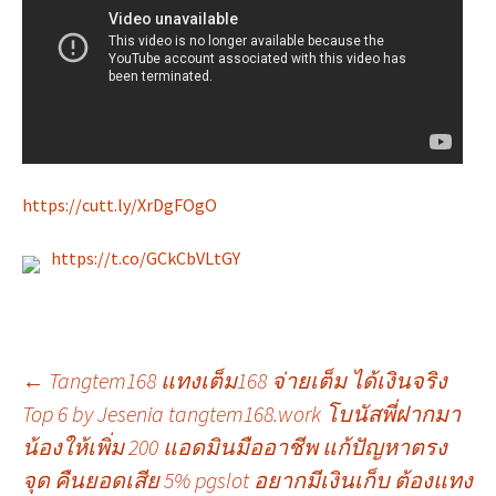
https://cutt.ly/XrDgFOgO
https://t.co/GCkCbVLtGY
เมนู
←
Tangtem168 แทงเต็ม168 จ่ายเต็ม ได้เงินจริง
Top 6 by Jesenia tangtem168.work โบนัสพี่ฝากมา
น้องให้เพิ่ม 200 แอดมินมืออาชีพ แก้ปัญหาตรง
นำทาง
จุด คืนยอดเสีย 5% pgslot อยากมีเงินเก็บ ต้องแทง