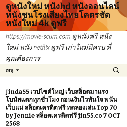
ดูหนังใหม่ หนังhd หนังออนไลน์
หนังชนโรงเสียงไทยโคตรชัด
หนังใหม่ 4k ดูฟรี
https://movie-scum.com ดูหนังฟรี หนัง
ใหม่ หนัง netflix ดูฟรี เก่าใหม่มีครบ ที่
คุณต้องการ
ข้าม
ค้นหา
เมนู
ไป
สำหรับ:
ยัง
เนื้อหา
Jinda55 เวปไซต์ใหญ่ เว็บสล็อตมาแรง
โบนัสแตกทุกชั่วโมง ถอนเงินไวทันใจ พนัน
เว็บแม่ สล็อตเครดิตฟรี ทดลองเล่น Top 70
by Jennie สล็อตเครดิตฟรี jin55.co 7 OCT
2568