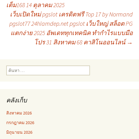
เต็ม168 14 ตุลาคม 2025
เรื่อง
เว็บเปิดใหม่ pgslot เครดิตฟรี Top 17 by Normand
pgslot77 24hlamdep.net pgslot เว็บใหญ่ สล็อต PG
แตกง่าย 2025 อัพเดททุกเทคนิค ทำกำไรแบบมือ
โปร 31 สิงหาคม 68 คาสิโนออนไลน์
→
ค้นหา
สำหรับ:
คลังเก็บ
สิงหาคม 2026
กรกฎาคม 2026
มิถุนายน 2026