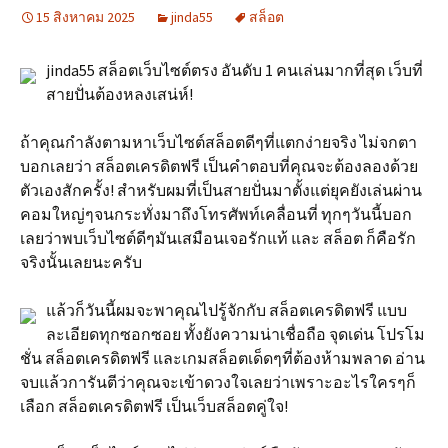
15 สิงหาคม 2025
jinda55
สล็อต
jinda55 สล็อตเว็บไซต์ตรง อันดับ 1 คนเล่นมากที่สุด เว็บที่
สายปั่นต้องหลงเสน่ห์!
ถ้าคุณกำลังตามหาเว็บไซต์สล็อตดีๆที่แตกง่ายจริง ไม่จกตา
บอกเลยว่า สล็อตเครดิตฟรี เป็นคำตอบที่คุณจะต้องลองด้วย
ตัวเองสักครั้ง! สำหรับผมที่เป็นสายปั่นมาตั้งแต่ยุคยังเล่นผ่าน
คอมใหญ่ๆจนกระทั่งมาถึงโทรศัพท์เคลื่อนที่ ทุกๆวันนี้บอก
เลยว่าพบเว็บไซต์ดีๆมันเสมือนเจอรักแท้ และ สล็อต ก็คือรัก
จริงนั้นเลยนะครับ
แล้วก็วันนี้ผมจะพาคุณไปรู้จักกับ สล็อตเครดิตฟรี แบบ
ละเอียดทุกซอกซอย ทั้งยังความน่าเชื่อถือ จุดเด่น โปรโม
ชั่น สล็อตเครดิตฟรี และเกมสล็อตเด็ดๆที่ต้องห้ามพลาด อ่าน
จบแล้วการันตีว่าคุณจะเข้าดวงใจเลยว่าเพราะอะไรใครๆก็
เลือก สล็อตเครดิตฟรี เป็นเว็บสล็อตคู่ใจ!