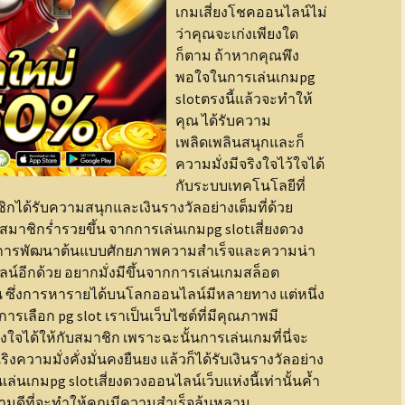
เกมเสี่ยงโชคออนไลน์ไม่
ว่าคุณจะเก่งเพียงใด
ก็ตาม ถ้าหากคุณพึง
พอใจในการเล่นเกมpg
slotตรงนี้แล้วจะทำให้
คุณ ได้รับความ
เพลิดเพลินสนุกและก็
ความมั่งมีจริงใจไว้ใจได้
กับระบบเทคโนโลยีที่
ชิกได้รับความสนุกและเงินรางวัลอย่างเต็มที่ด้วย
ให้สมาชิกร่ำรวยขึ้น จากการเล่นเกมpg slotเสี่ยงดวง
้รับการพัฒนาต้นแบบศักยภาพความสำเร็จและความน่า
์อีกด้วย อยากมั่งมีขึ้นจากการเล่นเกมสล็อต
ั้น ซึ่งการหารายได้บนโลกออนไลน์มีหลายทาง แต่หนึ่ง
นการเลือก pg slot เราเป็นเว็บไซต์ที่มีคุณภาพมี
จได้ให้กับสมาชิก เพราะฉะนั้นการเล่นเกมที่นี่จะ
ความมั่งคั่งมั่นคงยืนยง แล้วก็ได้รับเงินรางวัลอย่าง
นเล่นเกมpg slotเสี่ยงดวงออนไลน์เว็บแห่งนี้เท่านั้นค้ำ
มดีที่จะทำให้คุณมีความสำเร็จล้นหลาม