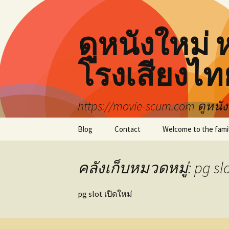
ดูหนังใหม่
โรงเสียงไท
https://movie-scum.com ดูหนังฟ
ข้าม
Blog
Contact
Welcome to the famil
ไป
ยัง
เนื้อหา
คลังเก็บหมวดหมู่: pg slo
pg slot เปิดใหม่