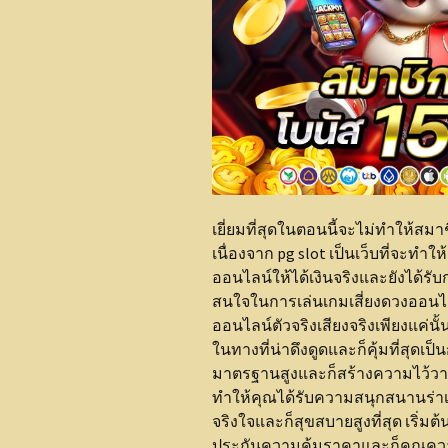
เยี่ยมที่สุดในตอนนี้จะไม่ทำให้สมา
เนื่องจาก pg slot เป็นเว็บที่จะทำ
ออนไลน์ให้ได้เงินจริงและยังได
สนใจในการเล่นเกมเสี่ยงดวงออนไลน
ออนไลน์ตัวจริงเสียงจริงเพียงแค่น
ในทางที่น่าดึงดูดและก็คุ้มที่สุดเป็
มาตรฐานสูงและก็สร้างความไว้วางใ
ทำให้คุณได้รับความสนุกสนานร่าเริง
จริงใจและก็สุขสบายสูงที่สุด เริ่มต้
ประกันความคุ้มราคาและก็คุณควา