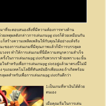
มาที่จะตอบสนองสิ่งที่มีความต้องการทางด้าน
้วยเหตุผลดังกล่าวการเล่นเกมpg slotก็ด้วยเหมือนกัน
และก็สร้างความเพลิดเพลินให้กับคุณได้อย่างแท้จริง
ะของการเล่นเกมที่มีคุณภาพแล้วก็มีการบรรลุผล
รบวงจร ทำให้การเล่นเกมที่นี่มีความสนุกความสำเร็จ
กๆครั้งในการเล่นเกมpg slotกับพวกเราด้วยเพราะฉะนั้น
อใจสำหรับเพื่อการเล่นเกมpg slotอยู่แล้วมาตรงนี้ไม่มี
ต่าง ๆแถมเทคโนโลยีที่ทันสมัยอีกเพียบเลย ถ้าเกิดพร้อม
ุผลสำหรับเพื่อการเล่นเกมpg slotกันดีกว่า
1.เป็นเกมที่หาเงินได้ด้วย
ตนเอง
เมื่อคุณเริ่มในการเล่น