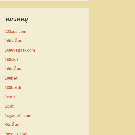
หมวดหมู่
123xos.com
168 สล็อต
1688vegasx.com
168slot
168สล็อต
188bet
188betth
1xbet
1xbit
1xgameth.com
55สล็อต
789plus.com