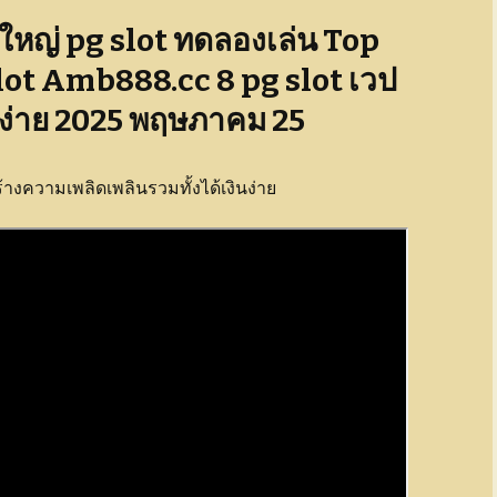
บใหญ่ pg slot ทดลองเล่น Top
lot Amb888.cc 8 pg slot เวป
ง่าย 2025 พฤษภาคม 25
้างความเพลิดเพลินรวมทั้งได้เงินง่าย