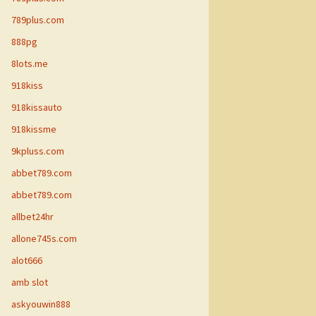
789plus.com
888pg
8lots.me
918kiss
918kissauto
918kissme
9kpluss.com
abbet789.com
abbet789.com
allbet24hr
allone745s.com
alot666
amb slot
askyouwin888