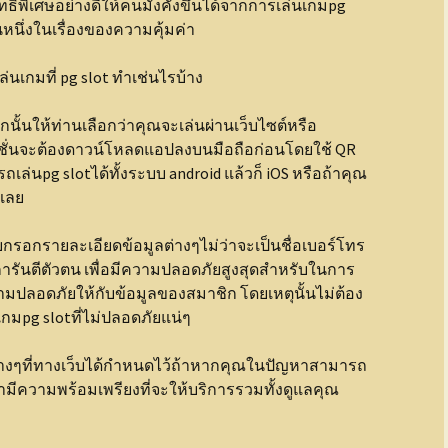
ิพิเศษอย่างดีให้คนมั่งคั่งขึ้นได้จากการเล่นเกมpg
ืนหนึ่งในเรื่องของความคุ้มค่า
นเกมที่ pg slot ทำเช่นไรบ้าง
จากนั้นให้ท่านเลือกว่าคุณจะเล่นผ่านเว็บไซต์หรือ
เคชั่นจะต้องดาวน์โหลดแอปลงบนมือถือก่อนโดยใช้ QR
ล่นpg slotได้ทั้งระบบ android แล้วก็ iOS หรือถ้าคุณ
้เลย
กรอกรายละเอียดข้อมูลต่างๆไม่ว่าจะเป็นชื่อเบอร์โทร
การันตีตัวตน เพื่อมีความปลอดภัยสูงสุดสำหรับในการ
วามปลอดภัยให้กับข้อมูลของสมาชิก โดยเหตุนั้นไม่ต้อง
เกมpg slotที่ไม่ปลอดภัยแน่ๆ
่างๆที่ทางเว็บได้กำหนดไว้ถ้าหากคุณในปัญหาสามารถ
รามีความพร้อมเพรียงที่จะให้บริการรวมทั้งดูแลคุณ