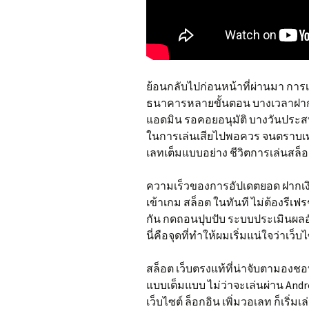
ย้อนกลับไปก่อนหน้าที่ผ่านมา การเ
ธนาคารหลายขั้นตอน บางเวลาฝากแ
แอดมิน รอคอยอนุมัติ บางวันประ
ในการเล่นเสียไปพอควร จนตราบเท่
เลทเต็มแบบอย่าง ชีวิตการเล่นสล็อ
ความเร็วของการอัปเดตยอด ฝากเงินผ
เข้าเกม สล็อต ในทันที ไม่ต้องรีเฟ
กัน กดถอนปุบปับ ระบบประเมินผลอั
นี่คือจุดที่ทำให้ผมเริ่มแน่ใจว่าเว็
สล็อต เว็บตรงแท้ที่น่าจับตามองช
แบบเต็มแบบ ไม่ว่าจะเล่นผ่าน Andro
เว็บไซต์ ล็อกอิน เพิ่มวอเลท ก็เริ่ม