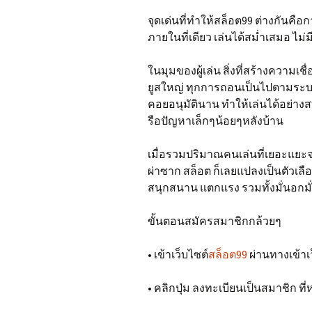
จุดเด่นที่ทำให้สล็อต99 ต่างกันค
ภายในที่เดียว เล่นได้สม่ำเสมอ ไม่
ในมุมของผู้เล่น สิ่งที่สร้างความเชื
ยูสใหญ่ ทุกการถอนเป็นไปตามระบบอ
คอยอนุมัตินาน ทำให้เล่นได้อย่าง
รือปัญหาเล็กๆน้อยๆหลังบ้าน
เมื่อรวมปริมาณคนเล่นที่เยอะแยะจร
ผ่าซาก สล็อต ก็เลยแปลงเป็นตัวเลื
สนุกสนาน แตกแรง รวมทั้งมั่นอกมั่
ขั้นตอนสมัครสมาชิกกล้วยๆ
• เข้าเว็บไซต์
สล็อต99
ผ่านทางเข้าเว
• คลิกปุ่ม ลงทะเบียนเป็นสมาชิก ที