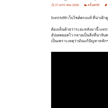
27 มกราคม 2026
สล็อต99
Sretthi99 เว็บไซต์ตรงแท้ ที่น่าเฝ
ต้องเห็นด้วยว่าระยะหลังมานี้ sre
อัปเดตยอดไว กลายเป็นสิ่งที่น่าจั
เป็นเพราะเหตุว่ามันแก้ปัญหาหลักๆ