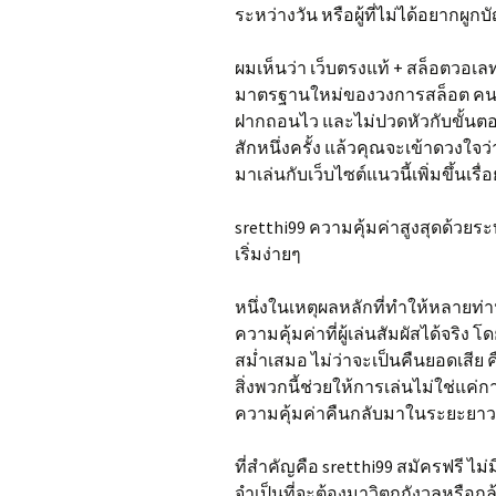
ระหว่างวัน หรือผู้ที่ไม่ได้อยากผู
ผมเห็นว่า เว็บตรงแท้ + สล็อตวอเลท
มาตรฐานใหม่ของวงการสล็อต คนไห
ฝากถอนไว และไม่ปวดหัวกับขั้นตอ
สักหนึ่งครั้ง แล้วคุณจะเข้าดวงใจว
มาเล่นกับเว็บไซต์แนวนี้เพิ่มขึ้นเรื่
sretthi99 ความคุ้มค่าสูงสุดด้วยระบ
เริ่มง่ายๆ
หนึ่งในเหตุผลหลักที่ทำให้หลายท่าน
ความคุ้มค่าที่ผู้เล่นสัมผัสได้จริง โ
สม่ำเสมอ ไม่ว่าจะเป็นคืนยอดเสีย 
สิ่งพวกนี้ช่วยให้การเล่นไม่ใช่แค่ก
ความคุ้มค่าคืนกลับมาในระยะยาว
ที่สำคัญคือ sretthi99 สมัครฟรี ไม่
จำเป็นที่จะต้องมาวิตกกังวลหรือก