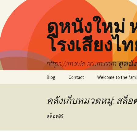
ดูหนังใหม่
โรงเสียงไท
https://movie-scum.com ดูหนังฟ
ข้าม
Blog
Contact
Welcome to the famil
ไป
ยัง
เนื้อหา
คลังเก็บหมวดหมู่: สล็อ
สล็อต99