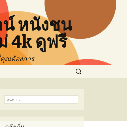
ลน์ หนังชน
 4k ดูฟรี
ที่คุณต้องการ
ค้นหา
สำหรับ:
ค้นหา
สำหรับ:
คลังเก็บ