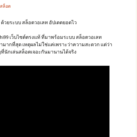
สล็อต
้าดู ด้วยระบบ สล็อตวอเลท อัปเดตยอดไว
tthi99 เว็บไซต์ตรงแท้ ที่มาพร้อมระบบ สล็อตวอเลท
บตามากที่สุด เหตุผลไม่ใช่แค่เพราะว่าความสะดวก แต่ว่า
ที่นักเล่นสล็อตเจอะกันมานานได้จริง