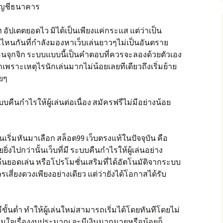
กบัญชีธนาคาร
 อัปเดตยอดไว มิได้เป็นเพียงแค่กระแส แต่ว่าเป็น
นกันที่กำลังมองหาเว็บเล่นยาวๆไม่เป็นอันตราย
นจุกจิก ระบบแบบนี้เป็นคำตอบที่ควรจะลองด้วยตัวเอง
่าเพราะเหตุไรนักเล่นมากไม่น้อยเลยทีเดียวถึงเริ่มย้าย
อยๆ
บคืนกำไรให้ผู้เล่นต่อเนื่อง สมัครฟรีไม่มีอย่างน้อย
เริ่มหันมาเลือก สล็อต99 เว็บตรงแท้ในปัจจุบัน คือ
ดยยิ่งไปกว่านั้นเว็บที่มี ระบบคืนกำไรให้ผู้เล่นอย่าง
คืนยอดเล่น หรือโปรโมชั่นเสริมที่ได้อัตโนมัติจากระบบ
ารเสี่ยงดวงเพียงอย่างเดียว แต่ว่ายังได้โอกาสได้รับ
มีขั้นต่ำ ทำให้ผู้เล่นใหม่สามารถเริ่มได้โดยทันทีโดยไม่
ลุ้มใจเรื่องงบประมาณ จะมีเงินมากมายหรือน้อยก็