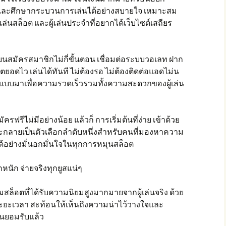
ะศึกษากระบวนการเล่นได้อย่างสบายใจ เหมาะสม
ล่นสล็อต และผู้เล่นประจำที่อยากได้เว็บไซต์เสถียร
ยนสมัครสมาชิกไม่กี่ขั้นตอน เชื่อมต่อระบบวอเลท ฝาก
อดไว เล่นได้ทันที ไม่ต้องรอ ไม่ต้องติดต่อแอดไม่น
วางแบบมาเพื่อความรวดเร็วรวมทั้งความสะดวกของผู้เล่น
ัครฟรีไม่มีอย่างน้อย แล้วก็ การเริ่มต้นที่ง่าย เข้าด้วย
ี้จะกลายเป็นตัวเลือกลำดับหนึ่งสำหรับคนที่มองหาความ
นได้อย่างมั่นอกมั่นใจในทุกการหมุนสล็อต
หนัก จ่ายจริงทุกยูสแน่ๆ
มสล็อตที่ได้รับความนิยมสูงมากมายจากผู้เล่นจริง ด้วย
ระยะเวลา สะท้อนให้เห็นถึงความน่าไว้วางใจและ
ินยอมรับแล้ว