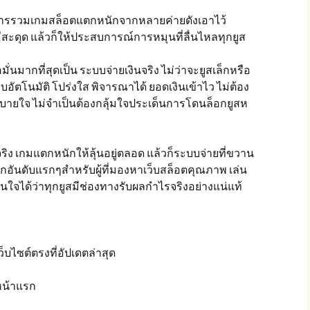
ือการรวมเกมสล็อตแตกหนักจากหลายค่ายดังเอาไว้
มีสะดุด แล้วก็ให้ประสบการณ์การหมุนที่ลื่นไหลทุกยูส
่อมั่นมากที่สุดเป็น ระบบจ่ายเงินจริง ไม่ว่าจะยูสเล็กหรือ
ัตโนมัติ โปร่งใส พิจารณาได้ ยอดเงินเข้าไว ไม่ต้อง
สบายใจ ไม่จำเป็นต้องกลุ้มใจประเด็นการโดนล็อกยูสห
ิง เกมแตกหนักให้ลุ้นอยู่ตลอด แล้วก็ระบบจ่ายที่ขวาน
อกอันดับแรกๆสำหรับผู้ที่มองหาเว็บสล็อตคุณภาพ เล่น
นใจได้ว่าทุกยูสมีช่องทางรับผลกำไรจริงอย่างแน่แท้
็บไซต์ตรงที่อัปเดตล่าสุด
่หน้าแรก