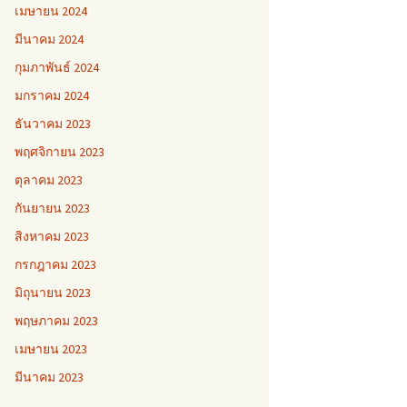
เมษายน 2024
มีนาคม 2024
กุมภาพันธ์ 2024
มกราคม 2024
ธันวาคม 2023
พฤศจิกายน 2023
ตุลาคม 2023
กันยายน 2023
สิงหาคม 2023
กรกฎาคม 2023
มิถุนายน 2023
พฤษภาคม 2023
เมษายน 2023
มีนาคม 2023