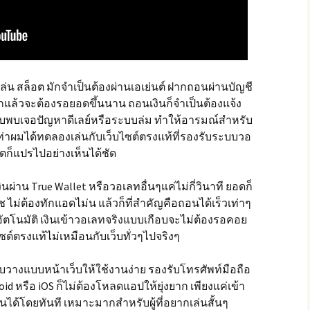
ล่น สล็อต มักจำเป็นต้องผ่านเอเย่นต์ ฝากถอนผ่านบัญชี
ล้วจะต้องรอยอดขึ้นนาน ถอนเงินก็จำเป็นต้องแจ้ง
สบพบเจอปัญหาดีเลย์หรือระบบล่ม ทำให้อารมณ์สำหรับ
าผมได้ทดลองเล่นกับเว็บไซต์ตรงแท้ที่รองรับระบบวอ
ตก็แปรไปอย่างเห็นได้ชัด
่าน True Wallet หรือวอเลทอื่นๆแค่ไม่กี่วินาที ยอดก็
รช ไม่ต้องทักแอดไม่น แล้วก็ที่สำคัญคือถอนได้เร็วเท่าๆ
ตโนมัติ เงินเข้าวอเลทจริงแบบเกือบจะไม่ต้องรอคอย
บไซต์ตรงแท้ไม่เหมือนกับเว็บทั่วๆไปจริงๆ
อบวางแบบหน้าเว็บให้ใช้งานง่าย รองรับโทรศัพท์มือถือ
id หรือ iOS ก็ไม่ต้องโหลดแอปให้ยุ่งยาก เพียงแค่เข้า
เล่นได้โดยทันที เหมาะมากสำหรับผู้ที่อยากเล่นสั้นๆ