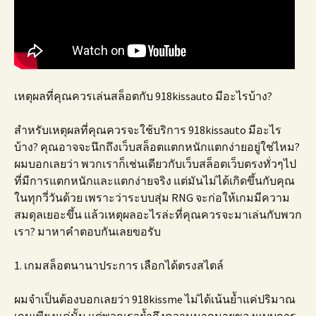
เหตุผลที่คุณควรเล่นสล็อตกับ 918kissauto มีอะไรบ้าง?
สำหรับเหตุผลที่คุณควรจะใช้บริการ 918kissauto มีอะไร
บ้าง? คุณอาจจะนึกถึงเว็บสล็อตแตกหนักแตกง่ายอยู่ใช่ไหม?
ผมบอกเลยว่า พวกเราก็เช่นเดียวกับเว็บสล็อตเว็บตรงทั่วๆไป
ที่มีการแตกหนักและแตกง่ายจริง แต่มันไม่ได้เกิดขึ้นกับคุณ
ในทุกวี่วันด้วย เพราะว่าระบบสุ่ม RNG จะก่อให้เกมมีความ
สมดุลเยอะขึ้น แล้วเหตุผลอะไรล่ะที่คุณควรจะมาเล่นกับพวก
เรา? มาหาคำตอบกันเลยขอรับ
1. เกมสล็อตนานาประการ เลือกได้ตรงสไตล์
ผมจำเป็นต้องบอกเลยว่า 918kissme ไม่ได้เน้นย้ำแค่ปริมาณ
เกมเพียงแค่นั้น แต่พวกเราย้ำถึงความมากมายของแบบการ