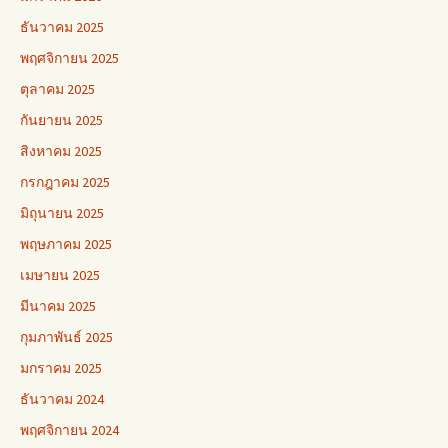
ธันวาคม 2025
พฤศจิกายน 2025
ตุลาคม 2025
กันยายน 2025
สิงหาคม 2025
กรกฎาคม 2025
มิถุนายน 2025
พฤษภาคม 2025
เมษายน 2025
มีนาคม 2025
กุมภาพันธ์ 2025
มกราคม 2025
ธันวาคม 2024
พฤศจิกายน 2024