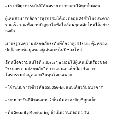
• ประวัติธุรกรรมไม่มีอันตราย ตรวจสอบได้ทุกขั้นตอน
ผู้เล่นสามารถจัดการธุรกรรมได้เองตลอด 24 ชั่วโมง สะดวก
รวดเร็ว รวมทั้งตอบปัญหาไลฟ์สไตล์คนยุคสมัยใหม่ได้อย่าง
ลงตัว
มาตรฐานความปลอดภัยระดับที่ถือว่าสูง 918kiss คุ้มครอง
ปกป้องทุกข้อมูลของผู้เล่นแบบไม่มีช่องโหว่
อีกหนึ่งความแน่ใจที่ allbet24hr มอบให้ผู้เล่นเป็นเรื่องของ
“ระบบความปลอดภัย” ที่วางแบบมาเพื่อป้องกันการ
โจรกรรมข้อมูลและเงินทุนโดยเฉพาะ
• ใช้ระบบการเข้ารหัส SSL 256-bit แบบเดียวกับธนาคาร
• ระบบการันตีตัวตนแบบ 2 ชั้น คุ้มครองบัญชีถูกแฮ็ก
• ทีม Security Monitoring ดำเนินงานตลอด 1 วัน