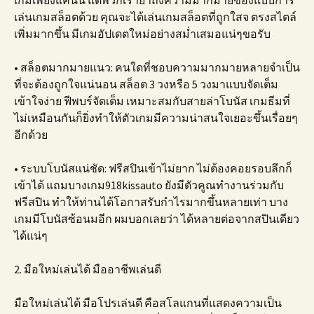
เล่นเกมสล็อตด้วย คุณจะได้เล่นเกมสล็อตที่ถูกใสจ ตรงสไตล์
เพิ่มมากขึ้น มีเกมอัปเดตใหม่อย่างสม่ำเสมอแน่ๆขอรับ
• สล็อตมากมายแนว: คนใดที่ชอบความมากมายหลายจำเป็น
ที่จะต้องถูกใจแน่นอน สล็อต 3 วงหรือ 5 วงมาแบบจัดเต็ม
เข้าใจง่าย ฟีพบร์จัดเต็ม เหมาะสมกับสายล่าโบนัส เกมธีมที่
ไม่เหมือนกันก็ยิ่งทำให้ตัวเกมมีความน่าสนใจเยอะขึ้นเรื่อยๆ
อีกด้วย
• ระบบโบนัสแน่ชัด: ฟรีสปินเข้าไม่ยาก ไม่ต้องคอยรอบลึกก็
เข้าได้ แถมบางเกม918kissauto ยังมีตัวคูณทำงานร่วมกับ
ฟรีสปิน ทำให้ท่านได้โอกาสรับกำไรมากขึ้นหลายเท่า บาง
เกมมีโบนัสซ้อนมอีก ผมบอกเลยว่า ได้หลายต่อจากสปินเดียว
ได้แน่ๆ
2. มือใหม่เล่นได้ มืออาชีพเล่นดี
มือใหม่เล่นได้ มือโปรเล่นดี คือสโลแกนที่แสดงความเป็น