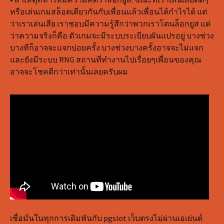
หรือเล่นเกมสล็อตเดียวกันกับเพื่อนแล้วเพื่อนได้กำไรได้ แต่
ว่าเราเล่นเสีย เราชอบมีความรู้สึกว่าพวกเราโดนล็อกยูส แต่
ว่าความจริงก็คือ ตัวเกมจะมีระบบระเบียบผันแปรอยู่ บางช่วง
บางทีก็อาจจะแจกบ่อยครั้ง บางช่วงบางครั้งอาจจะไม่แจก
และยังมีระบบ RNG สถานที่ทำงานไปเรื่อยๆเพื่อนของคุณ
อาจจะโชคดีกว่าเท่านั้นเลยครับผม
เชื่อมั่นในทุกการเดิมพันกับ pgslot เว็บตรงไม่ผ่านเอเย่นต์