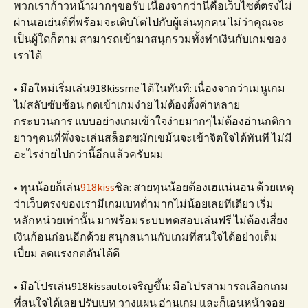
พวกเราก้าวหน้ามากๆขอรับ เนื่องจากว่านี่คือเว็บไซต์ตรงไม่
ผ่านเอเย่นต์ที่พร้อมจะเติบโตไปกับผู้เล่นทุกคน ไม่ว่าคุณจะ
เป็นผู้ใดก็ตาม สามารถเข้ามาสนุกรวมทั้งทำเงินกับเกมของ
เราได้
• มือใหม่เริ่มเล่น918kissme ได้ในทันที: เนื่องจากว่าเมนูเกม
ไม่สลับซับซ้อน กดเข้าเกมง่าย ไม่ต้องตั้งค่าหลาย
กระบวนการ แบบอย่างเกมเข้าใจง่ายมากๆไม่ต้องอ่านกติกา
ยาวๆคนที่พึ่งจะเล่นสล็อตขมักเขม้นจะเข้าจิตใจได้ทันที ไม่มี
อะไรง่ายไปกว่านี้อีกแล้วครับผม
• ทุนน้อยก็เล่น
918kiss
ชิล: สายทุนน้อยต้องเฮแน่นอน ด้วยเหตุ
ว่าเว็บตรงของเรามีเกมเบทต่ำมากไม่น้อยเลยทีเดียว เริ่ม
หลักหน่วยเท่านั้น มาพร้อมระบบทดสอบเล่นฟรี ไม่ต้องเสี่ยง
เงินก้อนก่อนอีกด้วย สนุกสนานกับเกมที่สนใจได้อย่างเต็ม
เปี่ยม ลดแรงกดดันได้ดี
• มือโปรเล่น918kissautoเจริญขึ้น: มือโปรสามารถเลือกเกม
ที่สนใจได้เลย ปรับเบท วางแผน อ่านเกม และก็เอนหน้าจอย