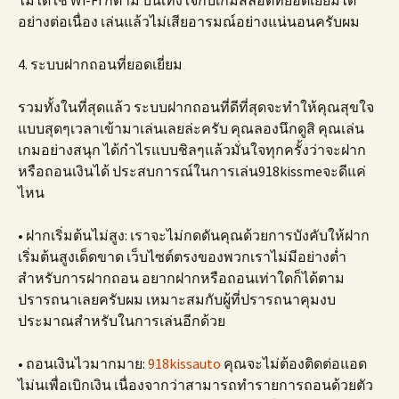
อย่างต่อเนื่อง เล่นแล้วไม่เสียอารมณ์อย่างแน่นอนครับผม
4. ระบบฝากถอนที่ยอดเยี่ยม
รวมทั้งในที่สุดแล้ว ระบบฝากถอนที่ดีที่สุดจะทำให้คุณสุขใจ
แบบสุดๆเวลาเข้ามาเล่นเลยล่ะครับ คุณลองนึกดูสิ คุณเล่น
เกมอย่างสนุก ได้กำไรแบบชิลๆแล้วมั่นใจทุกครั้งว่าจะฝาก
หรือถอนเงินได้ ประสบการณ์ในการเล่น918kissmeจะดีแค่
ไหน
• ฝากเริ่มต้นไม่สูง: เราจะไม่กดดันคุณด้วยการบังคับให้ฝาก
เริ่มต้นสูงเด็ดขาด เว็บไซต์ตรงของพวกเราไม่มีอย่างต่ำ
สำหรับการฝากถอน อยากฝากหรือถอนเท่าใดก็ได้ตาม
ปรารถนาเลยครับผม เหมาะสมกับผู้ที่ปรารถนาคุมงบ
ประมาณสำหรับในการเล่นอีกด้วย
• ถอนเงินไวมากมาย:
918kissauto
คุณจะไม่ต้องติดต่อแอด
ไม่นเพื่อเบิกเงิน เนื่องจากว่าสามารถทำรายการถอนด้วยตัว