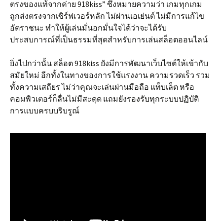
ตรงของแท้จากค่าย 918kiss” ซึ่งหมายความว่า เกมทุกเกม
ถูกส่งตรงจากเซิร์ฟเวอร์หลัก ไม่ผ่านเอเย่นต์ ไม่มีการแก้ไข
อัตราชนะ ทำให้ผู้เล่นมั่นอกมั่นใจได้ว่าจะได้รับ
ประสบการณ์ที่เป็นธรรมที่สุดสำหรับการเล่นสล็อตออนไลน์
ยิ่งไปกว่านั้น สล็อต 918kiss ยังมีการพัฒนาเว็บไซต์ให้เข้ากับ
สมัยใหม่ อีกทั้งในทางของการใช้แรงงาน ความรวดเร็ว รวม
ทั้งความเสถียร ไม่ว่าคุณจะเล่นผ่านมือถือ แท็บเล็ต หรือ
คอมพิวเตอร์ก็ลื่นไม่มีสะดุด แถมยังรองรับทุกระบบปฏิบัติ
การแบบครบบริบรูณ์