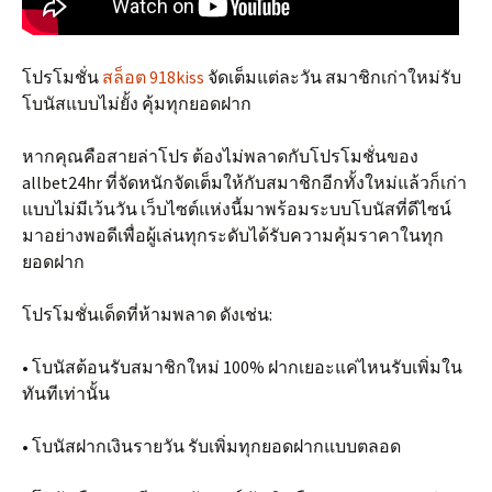
โปรโมชั่น
สล็อต 918kiss
จัดเต็มแต่ละวัน สมาชิกเก่าใหม่รับ
โบนัสแบบไม่ยั้ง คุ้มทุกยอดฝาก
หากคุณคือสายล่าโปร ต้องไม่พลาดกับโปรโมชั่นของ
allbet24hr ที่จัดหนักจัดเต็มให้กับสมาชิกอีกทั้งใหม่แล้วก็เก่า
แบบไม่มีเว้นวัน เว็บไซต์แห่งนี้มาพร้อมระบบโบนัสที่ดีไซน์
มาอย่างพอดีเพื่อผู้เล่นทุกระดับได้รับความคุ้มราคาในทุก
ยอดฝาก
โปรโมชั่นเด็ดที่ห้ามพลาด ดังเช่น:
• โบนัสต้อนรับสมาชิกใหม่ 100% ฝากเยอะแค่ไหนรับเพิ่มใน
ทันทีเท่านั้น
• โบนัสฝากเงินรายวัน รับเพิ่มทุกยอดฝากแบบตลอด