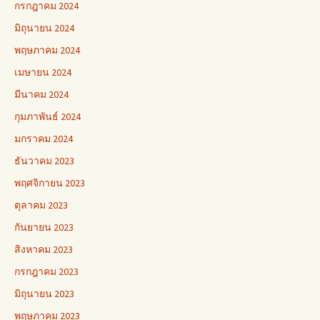
กรกฎาคม 2024
มิถุนายน 2024
พฤษภาคม 2024
เมษายน 2024
มีนาคม 2024
กุมภาพันธ์ 2024
มกราคม 2024
ธันวาคม 2023
พฤศจิกายน 2023
ตุลาคม 2023
กันยายน 2023
สิงหาคม 2023
กรกฎาคม 2023
มิถุนายน 2023
พฤษภาคม 2023