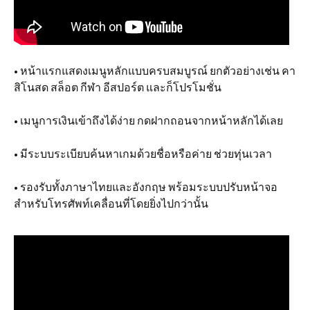
• หน้าแรกแสดงเมนูหลักแบบครบสมบูรณ์ ยกตัวอย่างเช่น คา
สิโนสด สล็อต กีฬา อีสปอร์ต และก็โปรโมชั่น
• เมนูการเงินเข้าถึงได้ง่าย กดฝากถอนจากหน้าหลักได้เลย
• มีระบบระเบียบค้นหาเกมด้วยชื่อหรือค่าย ช่วยทุ่นเวลา
• รองรับทั้งภาษาไทยและอังกฤษ พร้อมระบบปรับหน้าจอ
สำหรับโทรศัพท์เคลื่อนที่โดยยิ่งไปกว่านั้น