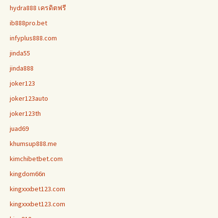
hydra888 เครดิตฟรี
ib888pro.bet
infyplus888.com
jinda55
jinda888
joker123
joker123auto
joker123th
juad69
khumsup888.me
kimchibetbet.com
kingdom66n
kingxxxbet123.com
kingxxxbet123.com