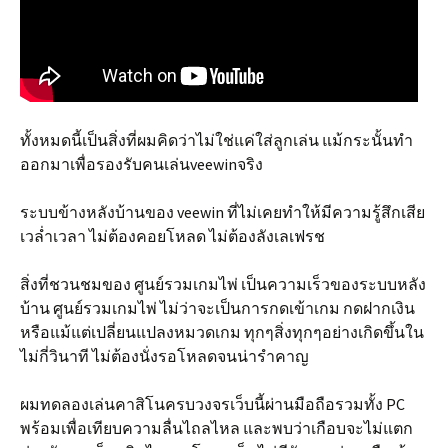
ทั้งหมดนี้เป็นสิ่งที่ผมคิดว่าไม่ใช่แค่ใส่ลูกเล่น แม้กระนั้นทำ
ออกมาเพื่อรองรับคนเล่นveewinจริง
ระบบข้างหลังบ้านของ veewin ที่ไม่เคยทำให้มีความรู้สึกเสีย
เวล่ำเวลา ไม่ต้องคอยโหลด ไม่ต้องลังเลเฟรช
สิ่งที่ชวนชมของ ศูนย์รวมเกมไพ่ เป็นความเร็วของระบบหลัง
บ้าน ศูนย์รวมเกมไพ่ ไม่ว่าจะเป็นการกดเข้าเกม กดฝากเงิน
หรือแม้แต่เปลี่ยนแปลงหมวดเกม ทุกๆสิ่งทุกๆอย่างเกิดขึ้นใน
ไม่กี่วินาที ไม่ต้องนั่งรอโหลดจนน่ารำคาญ
ผมทดลองเล่นคาสิโนครบวงจรเว็บนี้ผ่านมือถือรวมทั้ง PC
พร้อมเพื่อเทียบความลื่นไถลไหล และพบว่าเกือบจะไม่แตก