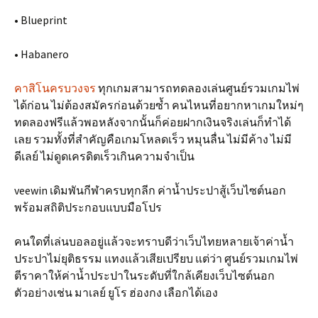
• Blueprint
• Habanero
คาสิโนครบวงจร
ทุกเกมสามารถทดลองเล่นศูนย์รวมเกมไพ่
ได้ก่อน ไม่ต้องสมัครก่อนด้วยซ้ำ คนไหนที่อยากหาเกมใหม่ๆ
ทดลองฟรีแล้วพอหลังจากนั้นก็ค่อยฝากเงินจริงเล่นก็ทำได้
เลย รวมทั้งที่สำคัญคือเกมโหลดเร็ว หมุนลื่น ไม่มีค้าง ไม่มี
ดีเลย์ ไม่ดูดเครดิตเร็วเกินความจำเป็น
veewin เดิมพันกีฬาครบทุกลีก ค่าน้ำประปาสู้เว็บไซต์นอก
พร้อมสถิติประกอบแบบมือโปร
คนใดที่เล่นบอลอยู่แล้วจะทราบดีว่าเว็บไทยหลายเจ้าค่าน้ำ
ประปาไม่ยุติธรรม แทงแล้วเสียเปรียบ แต่ว่า ศูนย์รวมเกมไพ่
ตีราคาให้ค่าน้ำประปาในระดับที่ใกล้เคียงเว็บไซต์นอก
ตัวอย่างเช่น มาเลย์ ยูโร ฮ่องกง เลือกได้เอง