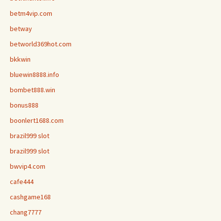
betm4vip.com
betway
betworld369hot.com
bkkwin
bluewin8888.info
bombet888.win
bonus888
boonlert1688.com
brazil999 slot
brazil999 slot
bwvip4.com
cafe444
cashgame168
chang7777