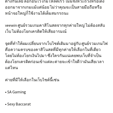
ต่างกันเลย ล็อกอินไว เกมโหลดเร็ว ไม่มีจังหวะถ่วงหรือเด้ง
ออกมาจากเกมแม้แต่น้อย ไม่ว่าคุณจะเป็นสายมือถือหรือ
หน้าจอใหญ่ก็ใช้งานได้เต็มสมรรถนะ
veewin ศูนย์รวมเกมคาสิโนสดจากทุกค่ายใหญ่ ไม่ต้องสลับ
เว็บ ไม่ต้องโยกเครดิตให้เสียอารมณ์
จุดที่ทำให้ผมเปลี่ยนจากเว็บไซต์เดิมมาอยู่กับ ศูนย์รวมเกมไพ่
คือความครบของคาสิโนสดที่มีทุกค่ายให้เลือกในที่เดียว
โดยไม่ต้องโยกเงินไปมา ซึ่งใครกันแน่เคยพบเว็บที่จำเป็น
ต้องโยกเครดิตก่อนเข้าแต่ละค่ายจะเข้าใจดีว่ามันเสียเวลา
แค่ไหน
ค่ายที่มีให้เลือกในเว็บไซต์นี้เช่น
• SA Gaming
• Sexy Baccarat