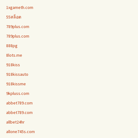
1xgameth.com
55สล็อต
789plus.com
789plus.com
888pg
8lots.me
918kiss
918kissauto
918kissme
9kpluss.com
abbet789.com
abbet789.com
allbet24hr
allone745s.com