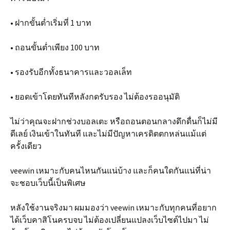
• ฝากขั้นต่ำเริ่มที่ 1 บาท
• ถอนขั้นต่ำเพียง 100 บาท
• รองรับอีกทั้งธนาคารและวอลเล็ท
• ยอดเข้าโดยทันทีหลังกดรับรอง ไม่ต้องรออนุมัติ
ไม่ว่าคุณจะฝากช่วงบอลเตะ หรือถอนตอนกลางดึกดื่นก็ไม่มี
ดีเลย์ เงินเข้าในทันที และไม่มีปัญหาเครดิตตกหล่นแม้แต่
ครั้งเดียว
veewin เหมาะกับคนไหนกันแน่บ้าง และก็คนใดกันแน่ที่น่า
จะชอบเว็บนี้เป็นพิเศษ
หลังใช้งานจริงมา ผมมองว่า veewin เหมาะกับทุกคนที่อยาก
ได้เว็บคาสิโนครบจบ ไม่ต้องเปลี่ยนแปลงเว็บไซต์ไปมา ไม่