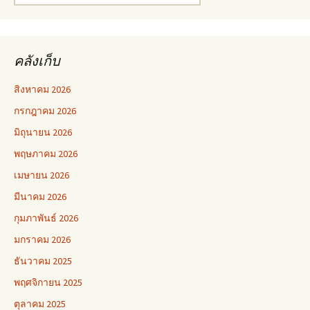
สำหรับ:
คลังเก็บ
สิงหาคม 2026
กรกฎาคม 2026
มิถุนายน 2026
พฤษภาคม 2026
เมษายน 2026
มีนาคม 2026
กุมภาพันธ์ 2026
มกราคม 2026
ธันวาคม 2025
พฤศจิกายน 2025
ตุลาคม 2025