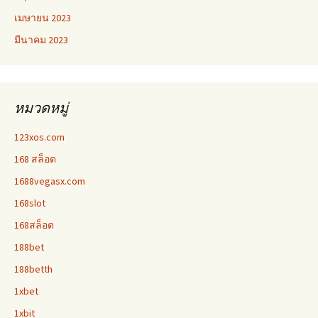
เมษายน 2023
มีนาคม 2023
หมวดหมู่
123xos.com
168 สล็อต
1688vegasx.com
168slot
168สล็อต
188bet
188betth
1xbet
1xbit