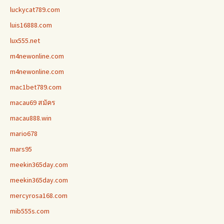
luckycat789.com
luis16888.com
lux555.net
m4newonline.com
m4newonline.com
mac1bet789.com
macau69 สมัคร
macau888.win
mario678
mars95
meekin365day.com
meekin365day.com
mercyrosa168.com
mib555s.com