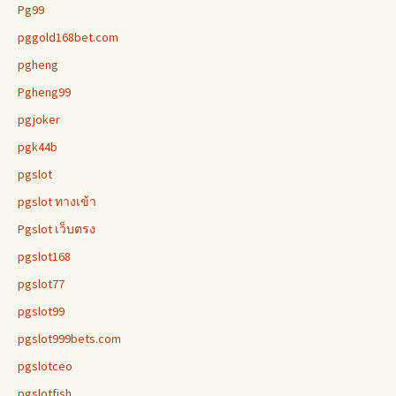
Pg99
pggold168bet.com
pgheng
Pgheng99
pgjoker
pgk44b
pgslot
pgslot ทางเข้า
Pgslot เว็บตรง
pgslot168
pgslot77
pgslot99
pgslot999bets.com
pgslotceo
pgslotfish