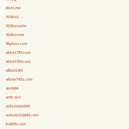
8lots.me
918kiss
918kissauto
918kissme
9kpluss.com
abbet789.com
abbet789.com
allbet24hr
allone745s.com
alot666
amb slot
askyouwin888
autoslot16888.com
ba88th.com