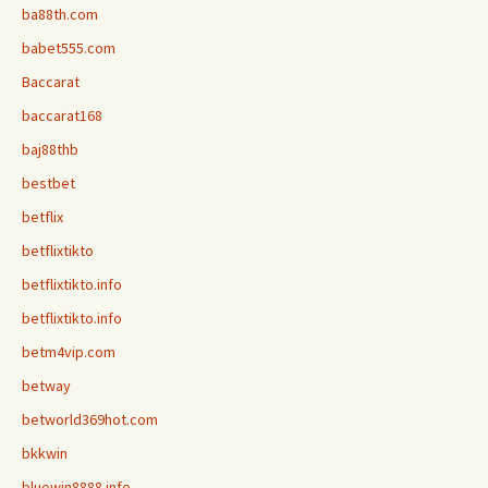
ba88th.com
babet555.com
Baccarat
baccarat168
baj88thb
bestbet
betflix
betflixtikto
betflixtikto.info
betflixtikto.info
betm4vip.com
betway
betworld369hot.com
bkkwin
bluewin8888.info