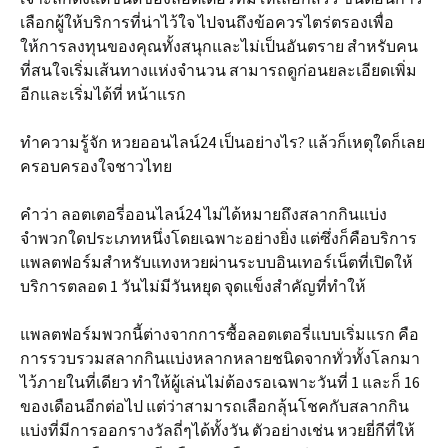
เลือกผู้ให้บริการที่น่าไว้ใจ ไปจนถึงข้อควรไตร่ตรองเพื่อ
ให้การลงทุนของคุณทั้งสนุกและไม่เป็นอันตราย สำหรับคน
ที่สนใจเริ่มเส้นทางแห่งจำนวน สามารถดูก่อนยละเอียดเพิ่ม
อีกและเริ่มได้ที่ หน้าแรก
ทำความรู้จัก หวยออนไลน์24 เป็นอย่างไร? แล้วก็เหตุใดก็เลย
ครอบครองใจชาวไทย
คำว่า ลอตเตอรี่ออนไลน์24 ไม่ได้หมายถึงสลากกินแบ่ง
จำพวกใดประเภทหนึ่งโดยเฉพาะอย่างยิ่ง แต่ซึ่งก็คือบริการ
แพลตฟอร์มสำหรับแทงหวยผ่านระบบอินเทอร์เน็ตที่เปิดให้
บริการตลอด 1 วันไม่มีวันหยุด จุดแข็งสำคัญที่ทำให้
แพลตฟอร์มพวกนี้ต่างจากการซื้อลอตเตอรี่แบบเริ่มแรก คือ
การรวบรวมสลากกินแบ่งหลากหลายชนิดจากทั่วทั้งโลกมา
ไว้ภายในที่เดียว ทำให้ผู้เล่นไม่ต้องรอเฉพาะวันที่ 1 และก็ 16
ของเดือนอีกต่อไป แต่ว่าสามารถเลือกลุ้นโชคกับสลากกิน
แบ่งที่มีการออกรางวัลถี่ๆได้ทั้งวัน ตัวอย่างเช่น หวยยี่กีที่ให้