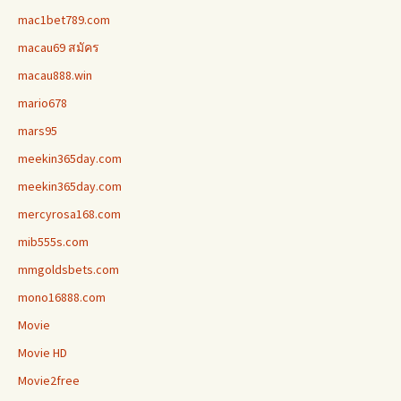
mac1bet789.com
macau69 สมัคร
macau888.win
mario678
mars95
meekin365day.com
meekin365day.com
mercyrosa168.com
mib555s.com
mmgoldsbets.com
mono16888.com
Movie
Movie HD
Movie2free