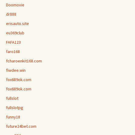
Doomovie
dr888
erisauto.site
eu369club
FAFA123
faro168
fcharoenkit168.com
fiwdee.win
fox689ok.com
fox689ok.com
fullslot
fullslotpg
funny18
future24bet.com