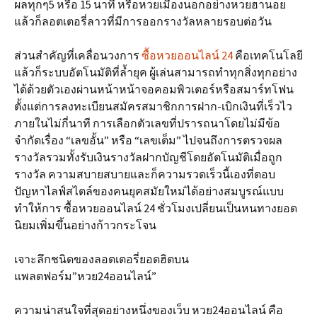
ผลทุกๆ5 หรือ 15 นาที หรือหวยเมืองนอกอย่างหวยฮานอย
แล้วก็ลอตเตอรี่ลาวที่มีการออกรางวัลหลายรอบต่อวัน
ส่วนสำคัญที่เคลื่อนวงการ
ซื้อหวยออนไลน์ 24
คือเทคโนโลยี
แล้วก็ระบบอัตโนมัติที่ล้ำยุค ผู้เล่นสามารถทำทุกสิ่งทุกอย่าง
ได้ด้วยตัวเองผ่านหน้าหน้าจอคอมพิวเตอร์หรือสมาร์ทโฟน
ตั้งแต่การลงทะเบียนสมัครสมาชิกการฝาก-เบิกเงินที่เร็วไว
ภายในไม่กี่นาที การเลือกตัวเลขที่ปรารถนาโดยไม่มีข้อ
จำกัดเรื่อง “เลขอั้น” หรือ “เลขเต็ม” ไปจนถึงการตรวจผล
รางวัลรวมทั้งรับเงินรางวัลฝากบัญชีโดยอัตโนมัติเมื่อถูก
รางวัล ความสบายสบายและก็ความรวดเร็วนี้เองที่ตอบ
ปัญหาไลฟ์สไตล์ของคนยุคสมัยใหม่ได้อย่างสมบูรณ์แบบ
ทำให้การ ซื้อหวยออนไลน์ 24 ชั่วโมงเปลี่ยนเป็นหนทางยอด
นิยมเพิ่มขึ้นอย่างก้าวกระโจน
เจาะลึกชนิดของลอตเตอรี่ยอดฮิตบน
แพลตฟอร์ม”หวย24ออนไลน์”
ความน่าสนใจที่สุดอย่างหนึ่งของเว็บ หวย24ออนไลน์ คือ