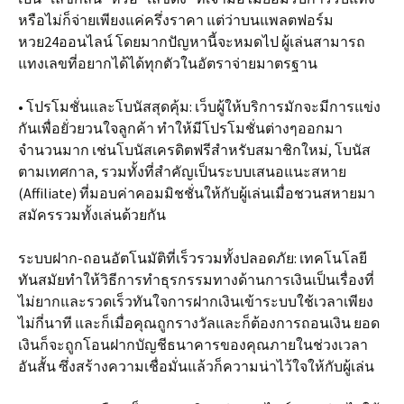
หรือไม่ก็จ่ายเพียงแค่ครึ่งราคา แต่ว่าบนแพลตฟอร์ม
หวย24ออนไลน์ โดยมากปัญหานี้จะหมดไป ผู้เล่นสามารถ
แทงเลขที่อยากได้ได้ทุกตัวในอัตราจ่ายมาตรฐาน
• โปรโมชั่นและโบนัสสุดคุ้ม: เว็บผู้ให้บริการมักจะมีการแข่ง
กันเพื่อยั่วยวนใจลูกค้า ทำให้มีโปรโมชั่นต่างๆออกมา
จำนวนมาก เช่นโบนัสเครดิตฟรีสำหรับสมาชิกใหม่, โบนัส
ตามเทศกาล, รวมทั้งที่สำคัญเป็นระบบเสนอแนะสหาย
(Affiliate) ที่มอบค่าคอมมิชชั่นให้กับผู้เล่นเมื่อชวนสหายมา
สมัครรวมทั้งเล่นด้วยกัน
ระบบฝาก-ถอนอัตโนมัติที่เร็วรวมทั้งปลอดภัย: เทคโนโลยี
ทันสมัยทำให้วิธีการทำธุรกรรมทางด้านการเงินเป็นเรื่องที่
ไม่ยากและรวดเร็วทันใจการฝากเงินเข้าระบบใช้เวลาเพียง
ไม่กี่นาที และก็เมื่อคุณถูกรางวัลและก็ต้องการถอนเงิน ยอด
เงินก็จะถูกโอนฝากบัญชีธนาคารของคุณภายในช่วงเวลา
อันสั้น ซึ่งสร้างความเชื่อมั่นแล้วก็ความน่าไว้ใจให้กับผู้เล่น