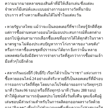
ความมากมายหลายของสินค้าที่มีให้เลือกเล่น ซึ่งแต่ละ
จำพวกก็มีเสน่ห์และแบบอย่างการออกรางวัลที่นานับ
ประการ สร้างความตื่นเต้นได้ไม่ซ้ำในแต่ละวัน
• หวยรัฐบาลไทย: แม้ว่าจะเป็นลอตเตอรี่ที่ชาวไทยรู้จักดีที่สุด
แต่การซื้อผ่านหนทางออนไลน์มอบประสบการณ์ที่แตกต่าง
ออกไป ผู้เล่นสามารถเลือกซื้อเลขที่อยากได้ได้ทุกตัวในราคา
มาตรฐาน ไม่ต้องประสบปัญหาการโก่งราคาของ “เลขดัง”
หรือการหาซื้อเลขชุดที่ปรารถนาได้ยาก ยิ่งกว่านั้น หลาย
แพลตฟอร์มยังมีอัตราการจ่ายรางวัลที่สูงกว่าการซื้อผ่านเจ้า
มือทั่วๆไปอีกด้วย
• สลากกินแบ่งยี่กี (จับยี่กี): เรียกได้ว่าเป็น “ราชา” แห่งวงการ
ซื้อหวยออนไลน์ 24 อย่างแท้จริง หวยยี่กีเป็นลอตเตอรี่ที่มีรอบ
การออกรางวัลถี่ที่สุด โดยบางเว็บไซต์อาจออกรางวัลทุกๆ15
นาที (วันละ96 รอบ) หรือถี่ถึงทุกๆ5 นาที (วันละ 288 รอบ)
ทำให้ผู้เล่นสามารถลุ้นผลประโยชน์ทั้งวันทั้งคืน จุดแข็งคือผู้
เล่นชอบมีส่วนร่วมสำหรับในการผลิดอกออกผลรางวัลด้วย
การ “ยิงเลข” เพื่อนำไปคำนวณผลซึ่งเพิ่มความโปร่งสบายใส