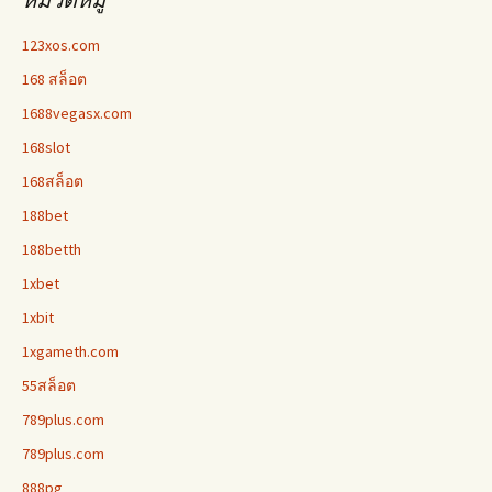
123xos.com
168 สล็อต
1688vegasx.com
168slot
168สล็อต
188bet
188betth
1xbet
1xbit
1xgameth.com
55สล็อต
789plus.com
789plus.com
888pg