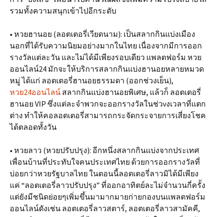
รวมทั้งความสนุกเข้าไปอีกระดับ
• หวยฮานอย (ลอตเตอรี่เวียดนาม): เป็นสลากกินแบ่งเมือง
นอกที่ได้รับความนิยมอย่างมากในไทย เนื่องจากมีการออก
รางวัลแต่ละวัน และไม่ได้มีเพียงรอบเดียว แพลตฟอร์ม หวย
ออนไลน์24 มักจะให้บริการสลากกินแบ่งฮานอยหลายหมวด
หมู่ ได้แก่ ลอตเตอรี่ฮานอยธรรมดา (ออกช่วงเย็น),
หวย24ออนไลน์
สลากกินแบ่งฮานอยพิเศษ, แล้วก็ ลอตเตอรี่
ฮานอย VIP ซึ่งแต่ละจำพวกจะออกรางวัลในช่วvงเวลาที่แตก
ต่าง ทำให้คอลอตเตอรี่สามารถกระจัดกระจายการเสี่ยงโชค
ได้ตลอดทั้งวัน
• หวยลาว (หวยปรับปรุง): อีกหนึ่งสลากกินแบ่งจากประเทศ
เพื่อนบ้านที่ประทับใจคนประเทศไทย ด้วยการออกรางวัลที่
บ่อยกว่าหวยรัฐบาลไทย ในตอนนี้ลอตเตอรี่ลาวมิได้มีเพียง
แค่ “ลอตเตอรี่ลาวปรับปรุง” ที่ออกอาทิตย์ละไม่จำนวนกี่ครั้ง
แต่ยังมีชนิดย่อยๆเพิ่มขึ้นมามากมายก่ายกองบนแพลตฟอร์ม
ออนไลน์ดังเช่น ลอตเตอรี่ลาวสตาร์, ลอตเตอรี่ลาวสามัคคี,