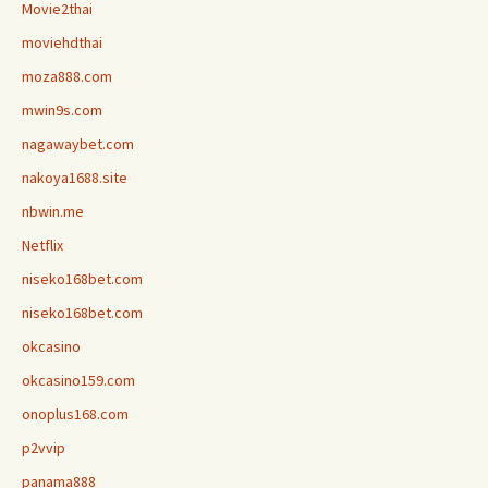
Movie2thai
moviehdthai
moza888.com
mwin9s.com
nagawaybet.com
nakoya1688.site
nbwin.me
Netflix
niseko168bet.com
niseko168bet.com
okcasino
okcasino159.com
onoplus168.com
p2vvip
panama888