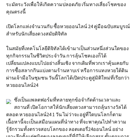
ระมัดระวังเพื่อให้เกิดความปลอดภัย เริ่มทางเสี่ยงโชคของ
คุณตรงนี้
เปิดโลกแห่งจำนวนกับ ซื้อหวยออนไลน์ 24 คู่มือฉบับสมบูรณ์
สำหรับนักเสี่ยงดวงสมัยดิจิทัล
ในสมัยที่เทคโนโลยีดิจิทัลได้เข้ามาเป็นส่วนหนึ่งส่วนใดของ
ทุกกิจกรรมในชีวิตประจำวัน การลุ้นโชคเองก็ได้
เปลี่ยนแปลงแบบไปอย่างสิ้นเชิง จากเดิมที่พวกเราคุ้นเคยกับ
การซื้อสลากกินแบ่งตามร้านหาบเร่ หรือการแทงหวยใต้ดิน
ผ่านเจ้ามือในชุมชน วันนี้โลกได้เปิดประตูสู่มิติใหม่ที่เรียกว่า
หวยออนไลน์24
ซึ่งเป็นแพลตฟอร์มที่ทลายทุกข้อจำกัดด้านเวลาและ
สถานที่ เปิดโอกาสให้นักเสี่ยงดวงสามารถลุ้นรางวัลได้
ตลอด หวยออนไลน์24 1 วัน ไม่ว่าจะอยู่ที่ใดบนโลกก็ตาม
เนื้อหานี้จะเป็นเสมือนแผนที่นำทาง ที่จะพาคุณไปทำความ
รู้จักรวมทั้งตรวจสอบโลกของ ลอตเตอรี่24ออนไลน์ อย่าง
เจาะลึกตั้งแต่ชนิดของลอตเตอรี่ที่มีให้เลือกสรร ขั้นตอนการ