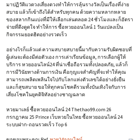
มาปฏิวัติแวดวงเสี่ยงดวงทำให้การลุ้นรางวัลเป็นเรื่องที่ง่าย
สบาย แล้วก็เข้าถึงได้สำหรับทุกคน ด้วยความหลากหลาย
ของสลากกินแบ่งที่มีให้เลือกเล่นตลอด 24 ชั่วโมงและก็อัตรา
จ่ายที่ดึงดูดใจ ทำให้การ ซื้อหวยออนไลน์ 1 วันแปลงเป็น
กิจกรรมยอดฮิตอย่างรวดเร็ว
อย่างไรก็แล้วแต่ ความสบายสบายนี้มากับความรับผิดชอบที่
ผู้เล่นจะต้องมีต่อตัวเอง การเล่าเรียนข้อมูล, การเลือกผู้ให้
บริการ หวยออนไลน์24 ที่น่าเชื่อถือรวมทั้งปลอดภัย, แล้วก็
การมีวินัยทางด้านการเงิน คือกุญแจสำคัญที่จะทำให้คุณ
สามารถเพลิดเพลินใจไปกับโลกแห่งตัวเลขได้อย่างยั่งยืน
และก็สุขสบาย ขอให้ทุกคนโชคดีรวมทั้งบันเทิงใจกับการ
เสี่ยงโชคในยุคดิจิทัลอย่างชาญฉลาด
หวยมาเลย์ ซื้อหวยออนไลน์ 24 Thethao99.com 26
กรกฎาคม 25 Prince เว็บหวยในไทย ซื้อหวยออนไลน์ 24
ระบบฝาก-ถอนรวดเร็ว Top 6
ขอขอบพระคุณ Ref.
หวย24ออนไลน์