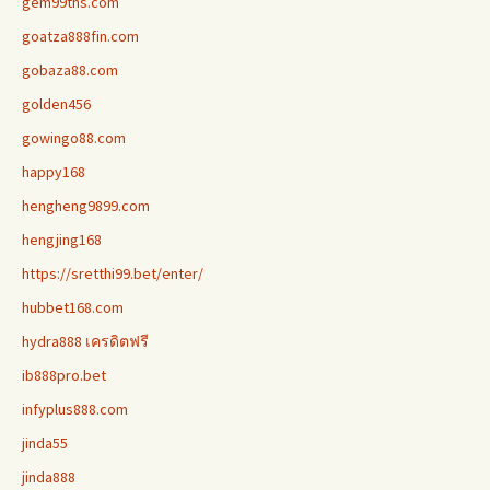
gem99ths.com
goatza888fin.com
gobaza88.com
golden456
gowingo88.com
happy168
hengheng9899.com
hengjing168
https://sretthi99.bet/enter/
hubbet168.com
hydra888 เครดิตฟรี
ib888pro.bet
infyplus888.com
jinda55
jinda888