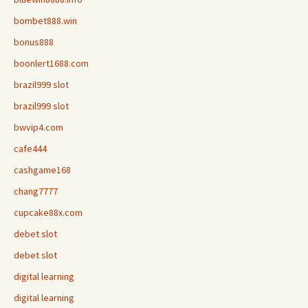
bombet888.win
bonus888
boonlert1688.com
brazil999 slot
brazil999 slot
bwvip4.com
cafe444
cashgame168
chang7777
cupcake88x.com
debet slot
debet slot
digital learning
digital learning