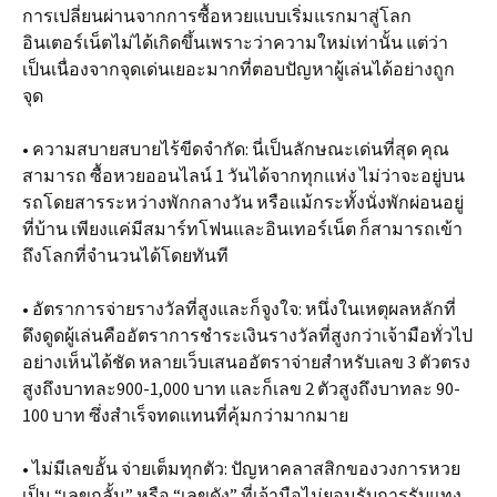
การเปลี่ยนผ่านจากการซื้อหวยแบบเริ่มแรกมาสู่โลก
อินเตอร์เน็ตไม่ได้เกิดขึ้นเพราะว่าความใหม่เท่านั้น แต่ว่า
เป็นเนื่องจากจุดเด่นเยอะมากที่ตอบปัญหาผู้เล่นได้อย่างถูก
จุด
• ความสบายสบายไร้ขีดจำกัด: นี่เป็นลักษณะเด่นที่สุด คุณ
สามารถ ซื้อหวยออนไลน์ 1 วันได้จากทุกแห่ง ไม่ว่าจะอยู่บน
รถโดยสารระหว่างพักกลางวัน หรือแม้กระทั้งนั่งพักผ่อนอยู่
ที่บ้าน เพียงแค่มีสมาร์ทโฟนและอินเทอร์เน็ต ก็สามารถเข้า
ถึงโลกที่จำนวนได้โดยทันที
• อัตราการจ่ายรางวัลที่สูงและก็จูงใจ: หนึ่งในเหตุผลหลักที่
ดึงดูดผู้เล่นคืออัตราการชำระเงินรางวัลที่สูงกว่าเจ้ามือทั่วไป
อย่างเห็นได้ชัด หลายเว็บเสนออัตราจ่ายสำหรับเลข 3 ตัวตรง
สูงถึงบาทละ900-1,000 บาท และก็เลข 2 ตัวสูงถึงบาทละ 90-
100 บาท ซึ่งสำเร็จทดแทนที่คุ้มกว่ามากมาย
• ไม่มีเลขอั้น จ่ายเต็มทุกตัว: ปัญหาคลาสสิกของวงการหวย
เป็น “เลขกลั้น” หรือ “เลขดัง” ที่เจ้ามือไม่ยอมรับการรับแทง