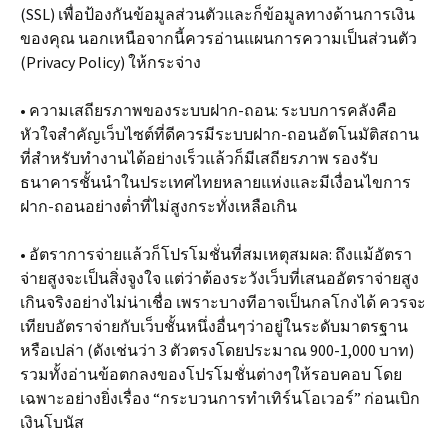
(SSL) เพื่อป้องกันข้อมูลส่วนตัวและก็ข้อมูลทางด้านการเงิน
ของคุณ นอกเหนือจากนี้ควรอ่านแผนการความเป็นส่วนตัว
(Privacy Policy) ให้กระจ่าง
• ความเสถียรภาพของระบบฝาก-ถอน: ระบบการคลังคือ
หัวใจสำคัญเว็บไซต์ที่ดีควรมีระบบฝาก-ถอนอัตโนมัติสถาน
ที่สำหรับทำงานได้อย่างเร็วแล้วก็มีเสถียรภาพ รองรับ
ธนาคารชั้นนำในประเทศไทยหลายแห่งและมีเงื่อนไขการ
ฝาก-ถอนอย่างต่ำที่ไม่สูงกระทั่งเหลือเกิน
• อัตราการจ่ายแล้วก็โปรโมชั่นที่สมเหตุสมผล: ถึงแม้อัตรา
จ่ายสูงจะเป็นสิ่งจูงใจ แต่ว่าต้องระวังเว็บที่เสนออัตราจ่ายสูง
เกินจริงอย่างไม่น่าเชื่อ เพราะบางทีอาจเป็นกลโกงได้ ควรจะ
เทียบอัตราจ่ายกับเว็บชั้นหนึ่งอื่นๆว่าอยู่ในระดับมาตรฐาน
หรือเปล่า (ดังเช่นว่า 3 ตัวตรงโดยประมาณ 900-1,000 บาท)
รวมทั้งอ่านข้อตกลงของโปรโมชั่นต่างๆให้รอบคอบ โดย
เฉพาะอย่างยิ่งเรื่อง “กระบวนการทำเทิร์นโอเวอร์” ก่อนเบิก
เงินโบนัส