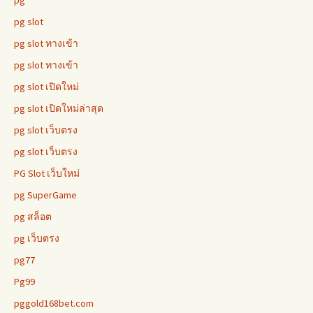
pg slot
pg slot ทางเข้า
pg slot ทางเข้า
pg slot เปิดใหม่
pg slot เปิดใหม่ล่าสุด
pg slot เว็บตรง
pg slot เว็บตรง
PG Slot เว็บใหม่
pg SuperGame
pg สล็อต
pg เว็บตรง
pg77
Pg99
pggold168bet.com