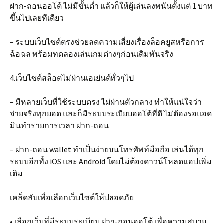
ฝาก-ถอนออโต้ ไม่มีขั้นต่ำ แล้วก็ให้ผู้เล่นลงพนันตั้งแต่ 1 บาท
ขึ้นไปเลยทีเดียว
– ระบบเว็บไซต์ตรงช่วยลดความเสี่ยงเรื่องล็อคยูสหรือการ
ฉ้อฉล พร้อมทดลองเล่นเกมต่างๆก่อนเดิมพันจริง
4.เว็บไซต์สล็อตไม่ผ่านเอเย่นต์ทั่วๆไป
– มีหลายเว็บที่ใช้ระบบตรง ไม่ผ่านตัวกลาง ทำให้แน่ใจว่า
จ่ายจริงทุกยอด และก็มีระบบระเบียบออโต้ที่ดี ไม่ต้องรอแอด
มินทำรายการเวลา ฝาก-ถอน
– ฝาก-ถอน wallet ทำเป็นง่ายบนโทรศัพท์มือถือ เล่นได้ทุก
ระบบอีกทั้ง iOS และ Android โดยไม่ต้องดาวน์โหลดแอปเพิ่ม
เติม
เคล็ดลับเพื่อเลือกเว็บไซต์ให้ปลอดภัย
• เลือกเว็บที่มีระบบระเบียบ ฝาก-ถอนออโต้ เพื่อความสบาย