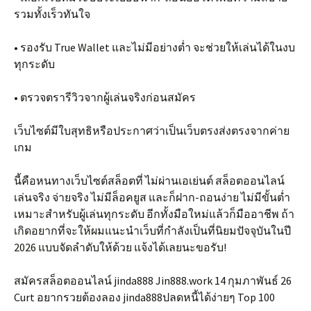
รวมทั้งเร็วทันใจ
• รองรับ True Wallet และไม่มีอย่างต่ำ จะช่วยให้เล่นได้ในงบ
ทุกระดับ
• ตรวจตรารีวิวจากผู้เล่นจริงก่อนสมัคร
เว็บไซต์มีใบสุทธิหรือประกาศว่าเป็นเว็บตรงส่งตรงจากค่าย
เกม
นี้คือหนทางเว็บไซต์สล็อตที่ ไม่ผ่านเอเย่นต์ สล็อตออนไลน์
เล่นจริง จ่ายจริง ไม่มีล็อคยูส และก็ฝาก-ถอนง่าย ไม่มีขั้นต่ำ
เหมาะสำหรับผู้เล่นทุกระดับ อีกทั้งมือใหม่แล้วก็มืออาชีพ ถ้า
เกิดอยากที่จะให้ผมแนะนำเว็บที่กำลังเป็นที่นิยมปัจจุบันในปี
2026 แบบจัดลำดับให้ด้วย แจ้งได้เลยนะขอรับ!
สมัครสล็อตออนไลน์ jinda888 Jin888.work 14 กุมภาพันธ์ 26
Curt อยากรวยต้องลอง jinda888ปลดหนี้ได้ง่ายๆ Top 100