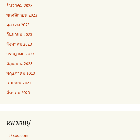
ธันวาคม 2023
พฤศจิกายน 2023
ตุลาคม 2023
กันยายน 2023
สิงหาคม 2023
กรกฎาคม 2023
มิถุนายน 2023
พฤษภาคม 2023
เมษายน 2023
มีนาคม 2023
หมวดหมู่
123xos.com