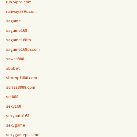
run24pro.com
runway789s.com
sagame
sagame168
sagame168th
sagame168th.com
sawan888
sbobet
sbotop1688.com
sclass8888.com
scr888
sexy168
sexyauto168
sexygame
sexygameplus.me