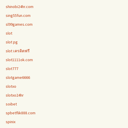
shinobi24hr.com
sing55fun.com
sl99games.com
slot
slot pg
slot เครดิตฟรี
slot1111ok.com
slot777
slotgame6666
slotxo
slotxo24hr
soibet
spbetflik888.com
spinix