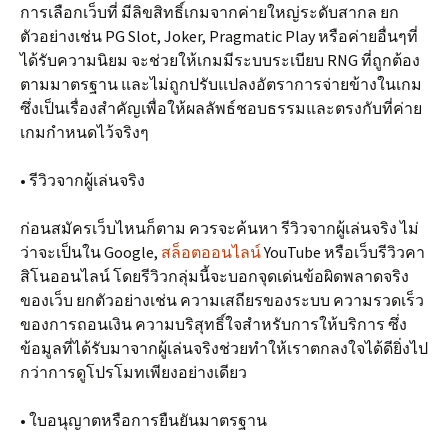
การเลือกเว็บที่ มีลิขสิทธิ์เกมจากค่ายใหญ่ระดับสากล ยก
ตัวอย่างเช่น PG Slot, Joker, Pragmatic Play หรือค่ายอื่นๆที่
ได้รับความนิยม จะช่วยให้เกมมีระบบระเบียบ RNG ที่ถูกต้อง
ตามมาตรฐาน และไม่ถูกปรับแปลงอัตราการจ่ายข้างในเกม
ซึ่งเป็นเรื่องสำคัญเพื่อให้ผลลัพธ์ชอบธรรมและตรงกับที่ค่าย
เกมกำหนดไว้จริงๆ
• รีวิวจากผู้เล่นจริง
ก่อนสมัครเว็บไหนก็ตาม ควรจะค้นหา รีวิวจากผู้เล่นจริง ไม่
ว่าจะเป็นใน Google,
สล็อตออนไลน์
YouTube หรือเว็บรีวิวคา
สิโนออนไลน์ โดยรีวิวกลุ่มนี้จะบอกจุดเด่นข้อผิดพลาดจริง
ของเว็บ ยกตัวอย่างเช่น ความเสถียรของระบบ ความรวดเร็ว
ของการถอนเงิน ความบริสุทธิ์ใจสำหรับการให้บริการ ซึ่ง
ข้อมูลที่ได้รับมาจากผู้เล่นจริงช่วยทำให้เราตกลงใจได้ดียิ่งไป
กว่าการดูโปรโมทเพียงอย่างเดียว
• ใบอนุญาตหรือการยืนยันมาตรฐาน