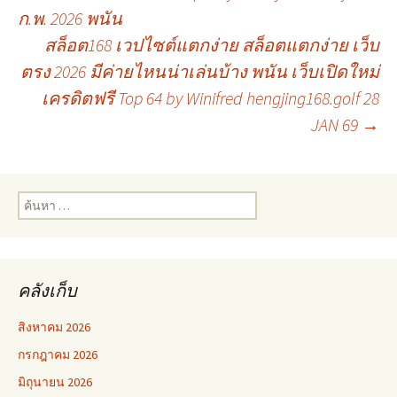
นำทาง
ก.พ. 2026 พนัน
สล็อต168 เวปไซต์แตกง่าย สล็อตแตกง่าย เว็บ
เรื่อง
ตรง 2026 มีค่ายไหนน่าเล่นบ้าง พนัน เว็บเปิดใหม่
เครดิตฟรี Top 64 by Winifred hengjing168.golf 28
JAN 69
→
ค้นหา
สำหรับ:
คลังเก็บ
สิงหาคม 2026
กรกฎาคม 2026
มิถุนายน 2026