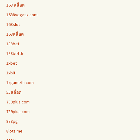
168 สล็อต
1688vegasx.com
168slot
168สล็อต
188bet
188betth
1xbet
1xbit
1xgameth.com
55สล็อต
789plus.com
789plus.com
888pg
8lots.me