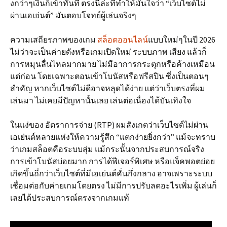
งกว่าๆเงินก็เข้าทันที ตรงนี้ล่ะที่ทำให้มั่นใจว่า “เว็บไซต์ไม่
ผ่านเอเย่นต์” มันตอบโจทย์ผู้เล่นจริงๆ
ความเสถียรภาพของเกม
สล็อตออนไลน์
แบบใหม่ๆในปี 2026
ไม่ว่าจะเป็นค่ายดังหรือเกมเปิดใหม่ ระบบภาพ เสียง แล้วก็
การหมุนลื่นไหลมากมาย ไม่มีอาการกระตุกหรือค้างเหมือน
แต่ก่อน โดยเฉพาะตอนเข้าโบนัสหรือฟรีสปิน ซึ่งเป็นตอนๆ
สำคัญ หากเว็บไซต์ไม่ดีอาจหลุดได้ง่าย แต่ว่าเว็บตรงที่ผม
เล่นมา ไม่เคยมีปัญหานั้นเลย เล่นต่อเนื่องได้บันเทิงใจ
ในแง่ของ อัตราการจ่าย (RTP) ผมสังเกตว่าเว็บไซต์ไม่ผ่าน
เอเย่นต์หลายแห่งให้ความรู้สึก “แตกง่ายยิ่งกว่า” แม้จะทราบ
ว่าเกมสล็อตคือระบบสุ่ม แม้กระนั้นจากประสบการณ์จริง
การเข้าโบนัสบ่อยมาก การได้ฟีเจอร์พิเศษ หรือแจ็คพอตย่อย
เกิดขึ้นถี่กว่าเว็บไซต์ที่มีเอเย่นต์คั่นกึ่งกลาง อาจเพราะระบบ
เชื่อมต่อกับค่ายเกมโดยตรง ไม่มีการปรับลดอะไรเพิ่ม ผู้เล่นก็
เลยได้ประสบการณ์ตรงจากเกมแท้