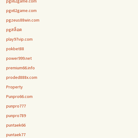
pgx62game.com
pgx62game.com
pgzeus88win.com
pgสล็อต
play97vip.com
pokbet88
power999.net
premium66.info
proded888x.com
Property
Punpro66.com
punpro777
punpro789
puntaek66
puntaek77