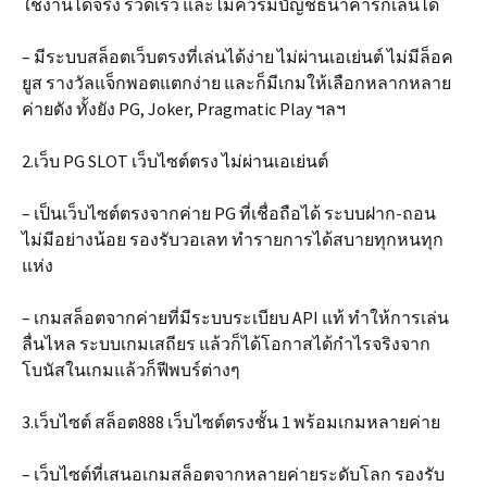
ใช้งานได้จริง รวดเร็ว และไม่ควรมีบัญชีธนาคารก็เล่นได้
– มีระบบสล็อตเว็บตรงที่เล่นได้ง่าย ไม่ผ่านเอเย่นต์ ไม่มีล็อค
ยูส รางวัลแจ็กพอตแตกง่าย และก็มีเกมให้เลือกหลากหลาย
ค่ายดัง ทั้งยัง PG, Joker, Pragmatic Play ฯลฯ
2.เว็บ PG SLOT เว็บไซต์ตรง ไม่ผ่านเอเย่นต์
– เป็นเว็บไซต์ตรงจากค่าย PG ที่เชื่อถือได้ ระบบฝาก-ถอน
ไม่มีอย่างน้อย รองรับวอเลท ทำรายการได้สบายทุกหนทุก
แห่ง
– เกมสล็อตจากค่ายที่มีระบบระเบียบ API แท้ ทำให้การเล่น
ลื่นไหล ระบบเกมเสถียร แล้วก็ได้โอกาสได้กำไรจริงจาก
โบนัสในเกมแล้วก็ฟีพบร์ต่างๆ
3.เว็บไซต์ สล็อต888 เว็บไซต์ตรงชั้น 1 พร้อมเกมหลายค่าย
– เว็บไซต์ที่เสนอเกมสล็อตจากหลายค่ายระดับโลก รองรับ