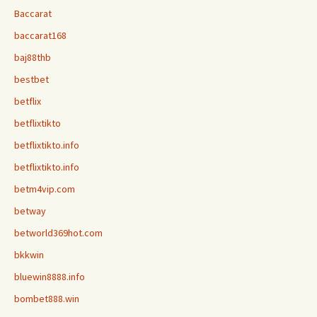
Baccarat
baccarat168
baj88thb
bestbet
betflix
betflixtikto
betflixtikto.info
betflixtikto.info
betm4vip.com
betway
betworld369hot.com
bkkwin
bluewin8888.info
bombet888.win