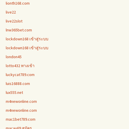
lionth168.com
live22
live22slot
lnw365bet.com
lockdown168 เข้าสู่ระบบ
lockdown168 เข้าสู่ระบบ
london45
lotto432 ทางเข้า
luckycat789.com
luis16888.com
lux555.net
m4newonline.com
m4newonline.com
mac1bet789.com
macau69 สมัคร