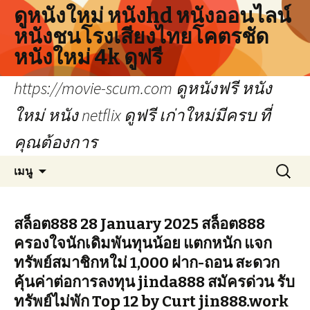
ดูหนังใหม่ หนังhd หนังออนไลน์
หนังชนโรงเสียงไทยโคตรชัด
หนังใหม่ 4k ดูฟรี
https://movie-scum.com ดูหนังฟรี หนัง
ใหม่ หนัง netflix ดูฟรี เก่าใหม่มีครบ ที่
คุณต้องการ
ข้าม
ค้นหา
เมนู
ไป
สำหรับ:
ยัง
เนื้อหา
สล็อต888 28 January 2025 สล็อต888
ครองใจนักเดิมพันทุนน้อย แตกหนัก แจก
ทรัพย์สมาชิกหใม่ 1,000 ฝาก-ถอน สะดวก
คุ้นค่าต่อการลงทุน jinda888 สมัครด่วน รับ
ทรัพย์ไม่พัก Top 12 by Curt jin888.work