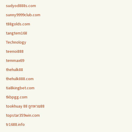
sudyod888s.com
sunny9999club.com
t88golds.com
tangtem168
Technology
teenoi888
temmax69
thehulk88
thehulk888.com
tia8kingbet.com
tkbpgg.com
tookhuay 88 ถูกหวย88
topstar359win.com
tr1688.info