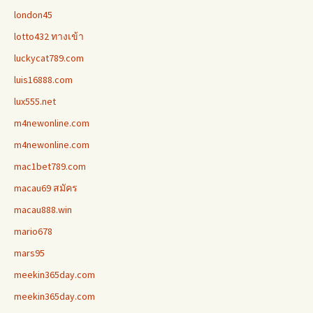
london45
lotto432 ทางเข้า
luckycat789.com
luis16888.com
lux555.net
m4newonline.com
m4newonline.com
mac1bet789.com
macau69 สมัคร
macau888.win
mario678
mars95
meekin365day.com
meekin365day.com