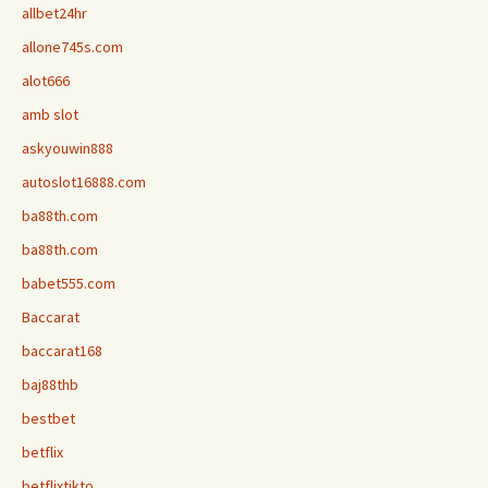
allbet24hr
allone745s.com
alot666
amb slot
askyouwin888
autoslot16888.com
ba88th.com
ba88th.com
babet555.com
Baccarat
baccarat168
baj88thb
bestbet
betflix
betflixtikto