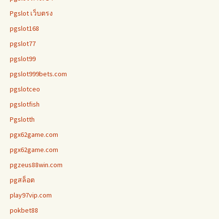
Pgslot เว็บตรง
pgslot168
pgslot77
pgslot99
pgslot999bets.com
pgslotceo
pgslotfish
Pgslotth
pgx62game.com
pgx62game.com
pgzeus88win.com
pgสล็อต
play97vip.com
pokbet88