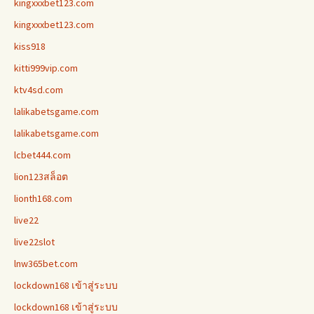
kingxxxbet123.com
kingxxxbet123.com
kiss918
kitti999vip.com
ktv4sd.com
lalikabetsgame.com
lalikabetsgame.com
lcbet444.com
lion123สล็อต
lionth168.com
live22
live22slot
lnw365bet.com
lockdown168 เข้าสู่ระบบ
lockdown168 เข้าสู่ระบบ