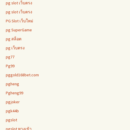
pg slot เว็บตรง
pg slot เว็บตรง
PG Slot เว็บใหม่
pg SuperGame
pg สล็อต
pg เว็บตรง
pg77
Pg99
pggold168bet.com
pgheng
Pgheng99
pgjoker
pgk44b
pgslot
pgslot ทางเข้า