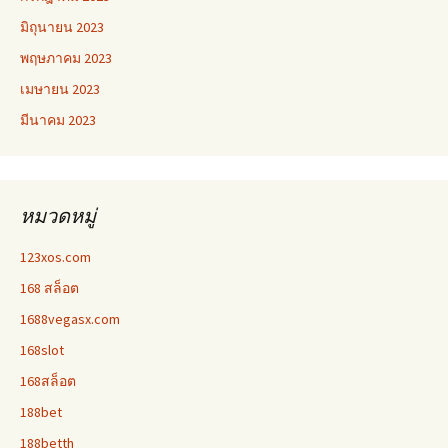
มิถุนายน 2023
พฤษภาคม 2023
เมษายน 2023
มีนาคม 2023
หมวดหมู่
123xos.com
168 สล็อต
1688vegasx.com
168slot
168สล็อต
188bet
188betth