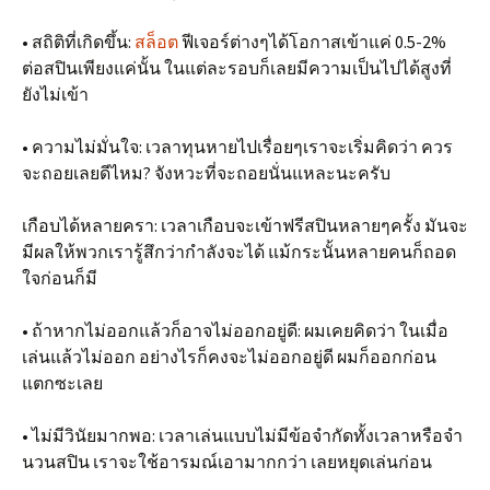
• สถิติที่เกิดขึ้น:
สล็อต
ฟีเจอร์ต่างๆได้โอกาสเข้าแค่ 0.5-2%
ต่อสปินเพียงแค่นั้น ในแต่ละรอบก็เลยมีความเป็นไปได้สูงที่
ยังไม่เข้า
• ความไม่มั่นใจ: เวลาทุนหายไปเรื่อยๆเราจะเริ่มคิดว่า ควร
จะถอยเลยดีไหม? จังหวะที่จะถอยนั่นแหละนะครับ
เกือบได้หลายครา: เวลาเกือบจะเข้าฟรีสปินหลายๆครั้ง มันจะ
มีผลให้พวกเรารู้สึกว่ากำลังจะได้ แม้กระนั้นหลายคนก็ถอด
ใจก่อนก็มี
• ถ้าหากไม่ออกแล้วก็อาจไม่ออกอยู่ดี: ผมเคยคิดว่า ในเมื่อ
เล่นแล้วไม่ออก อย่างไรก็คงจะไม่ออกอยู่ดี ผมก็ออกก่อน
แตกซะเลย
• ไม่มีวินัยมากพอ: เวลาเล่นแบบไม่มีข้อจำกัดทั้งเวลาหรือจำ
นวนสปิน เราจะใช้อารมณ์เอามากกว่า เลยหยุดเล่นก่อน