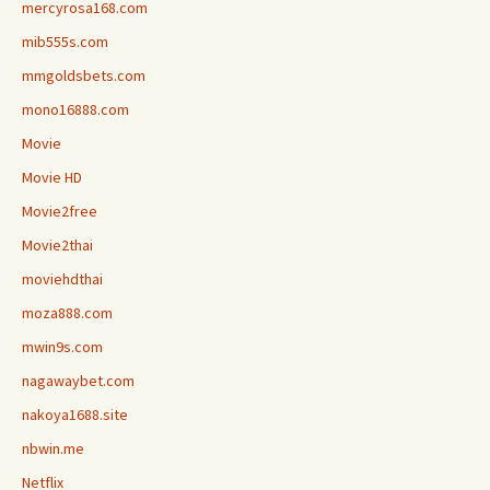
mercyrosa168.com
mib555s.com
mmgoldsbets.com
mono16888.com
Movie
Movie HD
Movie2free
Movie2thai
moviehdthai
moza888.com
mwin9s.com
nagawaybet.com
nakoya1688.site
nbwin.me
Netflix