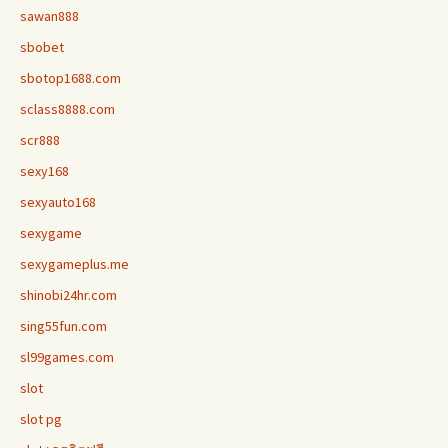
sawan888
sbobet
sbotop1688.com
sclass8888.com
scr888
sexy168
sexyauto168
sexygame
sexygameplus.me
shinobi24hr.com
sing55fun.com
sl99games.com
slot
slot pg