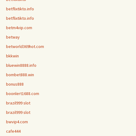
betflixtikto.info
betflixtikto.info
betm4vip.com
betway
betworld369hot.com
bkkwin
bluewin8888.info
bombet888.win
bonus888
boonlert1688.com
brazil999 slot
brazil999 slot
bwvip4.com
cafe444