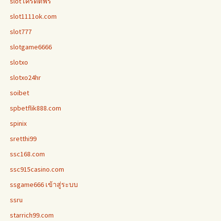
slot เครดิตฟรี
slot1111ok.com
slot777
slotgame6666
slotxo
slotxo24hr
soibet
spbetflik888.com
spinix
sretthi99
ssc168.com
ssc915casino.com
ssgame666 เข้าสู่ระบบ
ssru
starrich99.com