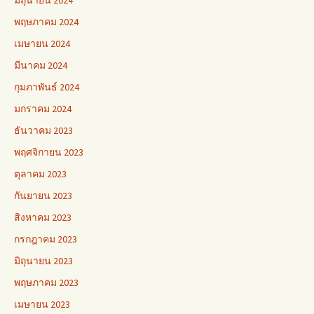
มิถุนายน 2024
พฤษภาคม 2024
เมษายน 2024
มีนาคม 2024
กุมภาพันธ์ 2024
มกราคม 2024
ธันวาคม 2023
พฤศจิกายน 2023
ตุลาคม 2023
กันยายน 2023
สิงหาคม 2023
กรกฎาคม 2023
มิถุนายน 2023
พฤษภาคม 2023
เมษายน 2023