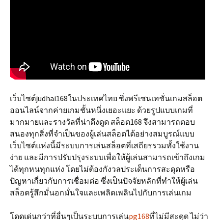
เว็บไซต์judhai168ในประเทศไทย ซึ่งพรีเซนเทชั่นเกมสล็อต
ออนไลน์จากค่ายเกมชั้นหนึ่งเยอะแยะ ด้วยรูปแบบเกมที่
มากมายและรางวัลที่น่าดึงดูด สล็อต168 จึงสามารถตอบ
สนองทุกสิ่งที่จำเป็นของผู้เล่นสล็อตได้อย่างสมบูรณ์แบบ
เว็บไซต์แห่งนี้มีระบบการเล่นสล็อตที่เสถียรรวมทั้งใช้งาน
ง่าย และมีการปรับปรุงระบบเพื่อให้ผู้เล่นสามารถเข้าถึงเกม
ได้ทุกหนทุกแห่ง โดยไม่ต้องกังวลประเด็นการสะดุดหรือ
ปัญหาเกี่ยวกับการเชื่อมต่อ ซึ่งเป็นปัจจัยหลักที่ทำให้ผู้เล่น
สล็อตรู้สึกมั่นอกมั่นใจและเพลิดเพลินไปกับการเล่นเกม
โดดเด่นกว่าที่อื่นๆเป็นระบบการเล่น
pg168
ที่ไม่มีสะดุด ไม่ว่า