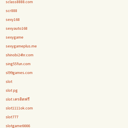
sclass8888.com
scr888
sexy168
sexyauto168
sexygame
sexygameplus.me
shinobi24hr.com
sing55fun.com
sl99games.com
slot
slot pg
slot เครดิตฟรี
slot1111ok.com
slot777
slotgame6666