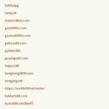
fullslotpg
funny18
future24bet.com
gem99ths.com
goatza888fin.com
gobaza88.com
golden456
gowingo88.com
happy168
hengheng9899.com
hengjing168
https://sretthi99.bet/enter/
hubbet168.com
hydra888 เครดิตฟรี