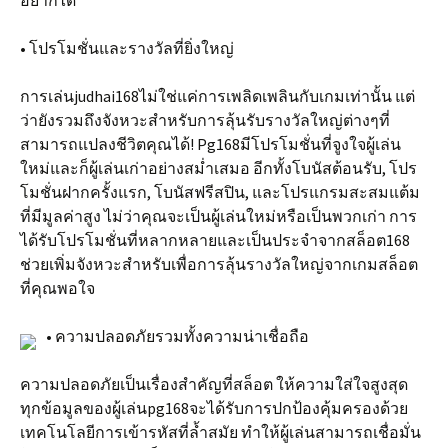
• โปรโมชั่นและรางวัลที่ยิ่งใหญ่
การเล่นjudhai168ไม่ใช่แค่การเพลิดเพลินกับเกมเท่านั้น แต่
ว่ายังรวมถึงจังหวะสำหรับการลุ้นรับรางวัลใหญ่ต่างๆที่
สามารถแปลงชีวิตคุณได้! Pg168มีโปรโมชั่นที่จูงใจผู้เล่น
ใหม่และก็ผู้เล่นเก่าอย่างสม่ำเสมอ อีกทั้งโบนัสต้อนรับ, โปร
โมชั่นฝากครั้งแรก, โบนัสฟรีสปิน, และโปรแกรมสะสมแต้ม
ที่มีมูลค่าสูง ไม่ว่าคุณจะเป็นผู้เล่นใหม่หรือเป็นพวกเก่า การ
ได้รับโปรโมชั่นที่หลากหลายและเป็นประจำจากสล็อต168
ช่วยเพิ่มจังหวะสำหรับเพื่อการลุ้นรางวัลใหญ่จากเกมสล็อต
ที่คุณพอใจ
• ความปลอดภัยรวมทั้งความน่าเชื่อถือ
ความปลอดภัยเป็นเรื่องสำคัญที่สล็อต ให้ความใส่ใจสูงสุด
ทุกข้อมูลของผู้เล่นpg168จะได้รับการปกป้องคุ้มครองด้วย
เทคโนโลยีการเข้ารหัสที่ล้ำสมัย ทำให้ผู้เล่นสามารถเชื่อมั่น