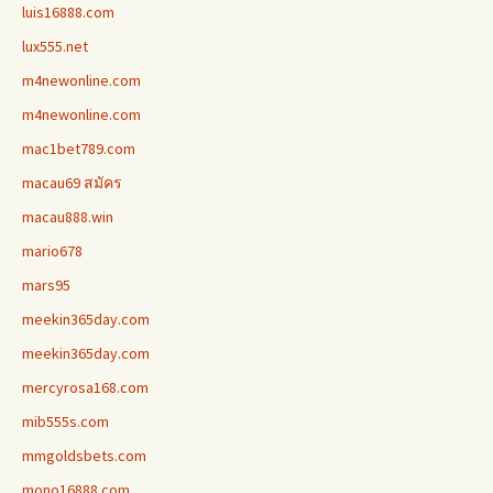
luis16888.com
lux555.net
m4newonline.com
m4newonline.com
mac1bet789.com
macau69 สมัคร
macau888.win
mario678
mars95
meekin365day.com
meekin365day.com
mercyrosa168.com
mib555s.com
mmgoldsbets.com
mono16888.com