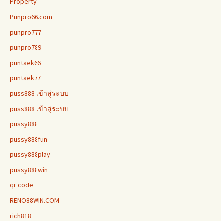
Property
Punpro66.com
punpro777
punpro789
puntaek66
puntaek77
puss888 เข้าสู่ระบบ
puss888 เข้าสู่ระบบ
pussy888
pussy888fun
pussy888play
pussy888win
qr code
RENO88WIN.COM
rich818