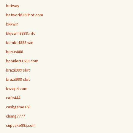
betway
betworld369hot.com
bkkwin
bluewin8888.info
bombet888.win
bonus888
boonlert1688.com
brazil999 slot
brazil999 slot
bwvip4.com
cafe444
cashgame168
chang7777
cupcake88x.com