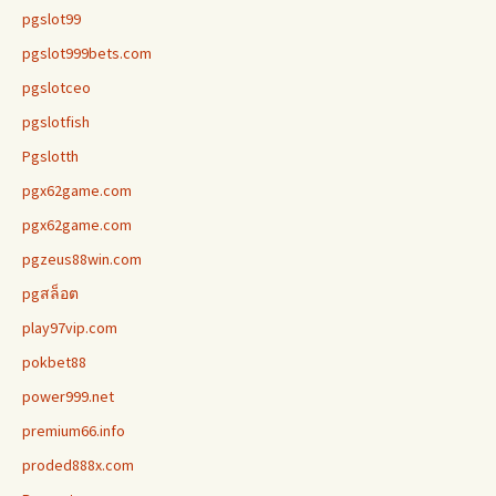
pgslot99
pgslot999bets.com
pgslotceo
pgslotfish
Pgslotth
pgx62game.com
pgx62game.com
pgzeus88win.com
pgสล็อต
play97vip.com
pokbet88
power999.net
premium66.info
proded888x.com