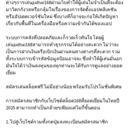
ต่างๆการเล่นjudhai168ผ่านเว็บทำให้ผู้เล่นไม่จำเป็นที่จะต้อง
มาวิตกกังวลหรือกลุ้มใจเรื่องของการจัดตั้งแอปพลิเคชัน
หรืออัปเดตเวอร์ชันใหม่ ซึ่งบางทีก็อาจจะก่อให้เกิดปัญหา
เกี่ยวกับพื้นที่ในเครื่องมือหรือความเข้ากันได้ของแอป
ระบบการคลังที่ปลอดภัยและก็รวดเร็วทันใจ โดยผู้
เล่นjudhai168สามารถทำธุรกรรมได้อย่างสะดวก ไม่ว่าจะ
เป็นการฝากเงินหรือเบิกเงินผ่านหนทางต่างๆที่สะดวก รวม
ทั้งระบบการเข้ารหัสข้อมูลป้อมอาจจะ ซึ่งทำให้ผู้เล่นมั่นอก
มั่นใจได้ว่าเงินลงทุนของทุกท่านจะได้รับการดูแลอย่างยอด
เยี่ยม
สมัครเล่นสล็อตฟรี ไม่มีอย่างน้อย พร้อมรับโปรโมชั่นพิเศษ
การสมัครสมาชิกกับเว็บไซต์สล็อต168ที่ยอดเยี่ยมในไทยปี
2025 สามารถทำเป็นกล้วยๆเพียงแค่ไม่กี่ขั้นตอน
1. ไปสู่เว็บไซต์รวมทั้งกดปุ่มลงทะเบียนสมัครสมาชิก