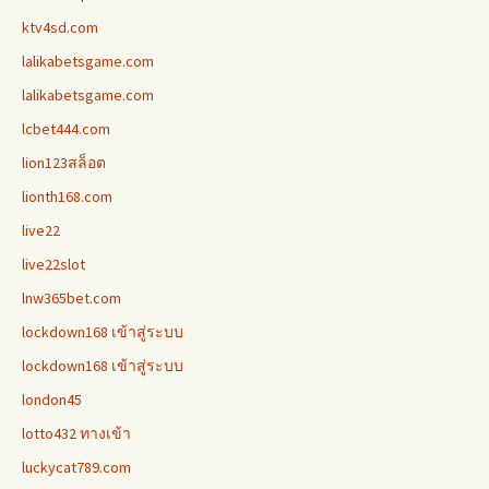
ktv4sd.com
lalikabetsgame.com
lalikabetsgame.com
lcbet444.com
lion123สล็อต
lionth168.com
live22
live22slot
lnw365bet.com
lockdown168 เข้าสู่ระบบ
lockdown168 เข้าสู่ระบบ
london45
lotto432 ทางเข้า
luckycat789.com