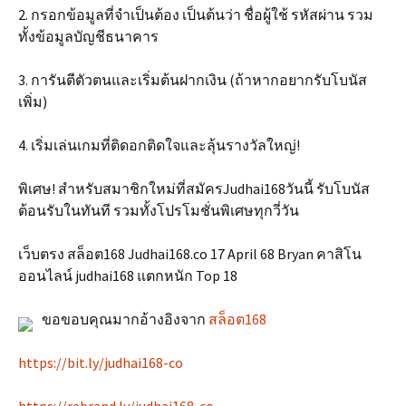
2. กรอกข้อมูลที่จำเป็นต้อง เป็นต้นว่า ชื่อผู้ใช้ รหัสผ่าน รวม
ทั้งข้อมูลบัญชีธนาคาร
3. การันตีตัวตนและเริ่มต้นฝากเงิน (ถ้าหากอยากรับโบนัส
เพิ่ม)
4. เริ่มเล่นเกมที่ติดอกติดใจและลุ้นรางวัลใหญ่!
พิเศษ! สำหรับสมาชิกใหม่ที่สมัครJudhai168วันนี้ รับโบนัส
ต้อนรับในทันที รวมทั้งโปรโมชั่นพิเศษทุกวี่วัน
เว็บตรง สล็อต168 Judhai168.co 17 April 68 Bryan คาสิโน
ออนไลน์ judhai168 แตกหนัก Top 18
ขอขอบคุณมากอ้างอิงจาก
สล็อต168
https://bit.ly/judhai168-co
https://rebrand.ly/judhai168-co