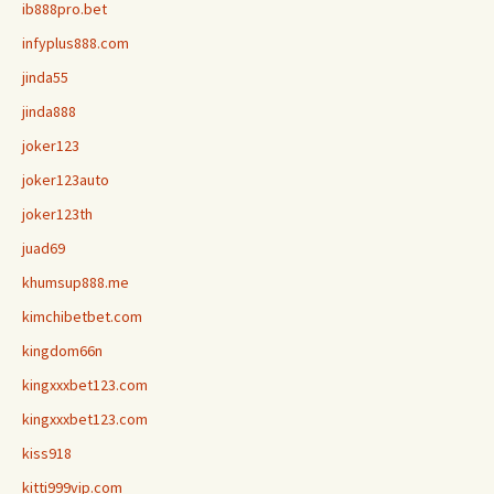
ib888pro.bet
infyplus888.com
jinda55
jinda888
joker123
joker123auto
joker123th
juad69
khumsup888.me
kimchibetbet.com
kingdom66n
kingxxxbet123.com
kingxxxbet123.com
kiss918
kitti999vip.com