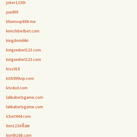
joker123th
juad69
khumsup888.me
kimchibetbet.com
kingdom66n
kingxxxbet123.com
kingxxxbet123.com
kiss918
kitti999vip.com
ktv4sd.com
lalikabetsgame.com
lalikabetsgame.com
lcbet444.com
lion123สล็อต
lionth168.com