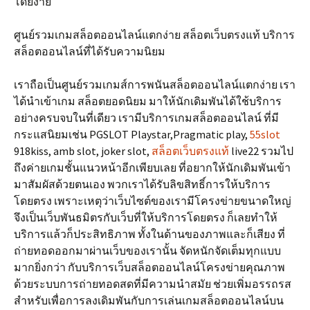
โดยง่าย
ศูนย์รวมเกมสล็อตออนไลน์แตกง่าย สล็อตเว็บตรงแท้ บริการ
สล็อตออนไลน์ที่ได้รับความนิยม
เราถือเป็นศูนย์รวมเกมส์การพนันสล็อตออนไลน์แตกง่าย เรา
ได้นำเข้าเกม สล็อตยอดนิยม มาให้นักเดิมพันได้ใช้บริการ
อย่างครบจบในที่เดียว เรามีบริการเกมสล็อตออนไลน์ ที่มี
กระแสนิยมเช่น PGSLOT Playstar,Pragmatic play,
55slot
918kiss, amb slot, joker slot,
สล็อตเว็บตรงแท้
live22 รวมไป
ถึงค่ายเกมชั้นแนวหน้าอีกเพียบเลย ที่อยากให้นักเดิมพันเข้า
มาสัมผัสด้วยตนเอง พวกเราได้รับลิขสิทธิ์การให้บริการ
โดยตรง เพราะเหตุว่าเว็บไซต์ของเรามีโครงข่ายขนาดใหญ่
จึงเป็นเว็บพันธมิตรกับเว็บที่ให้บริการโดยตรง ก็เลยทำให้
บริการแล้วก็ประสิทธิภาพ ทั้งในด้านของภาพและก็เสียง ที่
ถ่ายทอดออกมาผ่านเว็บของเรานั้น จัดหนักจัดเต็มทุกแบบ
มากยิ่งกว่า กับบริการเว็บสล็อตออนไลน์โครงข่ายคุณภาพ
ด้วยระบบการถ่ายทอดสดที่มีความนำสมัย ช่วยเพิ่มอรรถรส
สำหรับเพื่อการลงเดิมพันกับการเล่นเกมสล็อตออนไลน์บน