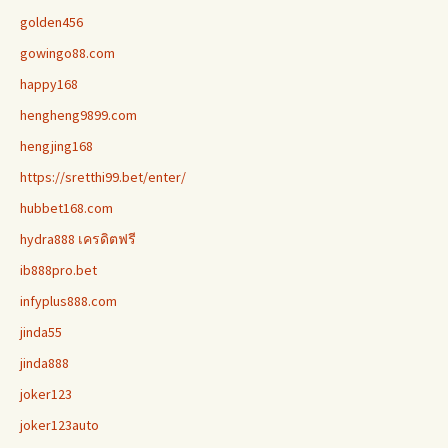
golden456
gowingo88.com
happy168
hengheng9899.com
hengjing168
https://sretthi99.bet/enter/
hubbet168.com
hydra888 เครดิตฟรี
ib888pro.bet
infyplus888.com
jinda55
jinda888
joker123
joker123auto