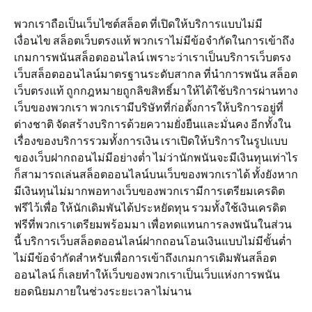
พวกเราถือเป็นเว็บไซต์สล็อต ที่เปิดให้บริการแบบไม่มี
เงื่อนไข สล็อตเว็บตรงแท้ พวกเราไม่มีข้อจำกัดในการเข้าถึง
เกมการพนันสล็อตออนไลน์ เพราะว่าเราเป็นบริการเว็บตรง
เว็บสล็อตออนไลน์มาตรฐานระดับสากล ที่นำการพนัน สล็อต
เว็บตรงแท้ ถูกกฎหมายถูกลิขสิทธิ์มาให้ได้ใช้บริการผ่านทาง
เว็บของพวกเรา พวกเรามีบริษัทที่ก่อตั้งการให้บริการอยู่ที่
ต่างชาติ จัดสร้างบริการด้วยความยั่งยืนและมั่นคง อีกทั้งใน
เรื่องของบริการรวมทั้งการเงิน เราเปิดให้บริการในรูปแบบ
ของเว็บฝากถอนไม่มีอย่างต่ำ ไม่ว่านักพนันจะมีเงินทุนเท่าไร
ก็สามารถเล่นสล็อตออนไลน์บนเว็บของพวกเราได้ ทั้งยังหาก
มีเงินทุนไม่มากพอทางเว็บของพวกเรามีการเตรียมเครดิต
ฟรีไว้เพื่อ ให้นักเดิมพันได้ประหยัดทุน รวมทั้งใช้เงินเครดิต
ฟรีที่พวกเราเตรียมพร้อมมา เพื่อทดแทนการลงพนันในส่วน
นี้ บริการเว็บสล็อตออนไลน์ฝากถอนโอนเงินแบบไม่มีขั้นต่ำ
ไม่มีข้อจำกัดสำหรับเพื่อการเข้าถึงเกมการเดิมพันสล็อต
ออนไลน์ ก็เลยทำให้เว็บของพวกเราเป็นเว็บแห่งการพนัน
ยอดนิยมภายในช่วงระยะเวลาไม่นาน