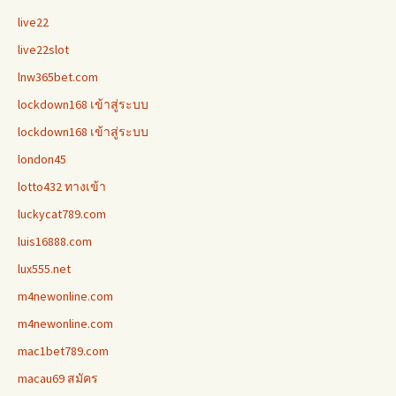
live22
live22slot
lnw365bet.com
lockdown168 เข้าสู่ระบบ
lockdown168 เข้าสู่ระบบ
london45
lotto432 ทางเข้า
luckycat789.com
luis16888.com
lux555.net
m4newonline.com
m4newonline.com
mac1bet789.com
macau69 สมัคร