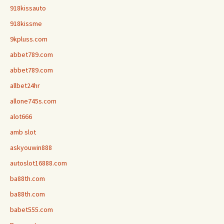
918kissauto
918kissme
9kpluss.com
abbet789.com
abbet789.com
allbet24hr
allone745s.com
alot666
amb slot
askyouwin888
autoslot16888.com
ba88th.com
ba88th.com
babet555.com