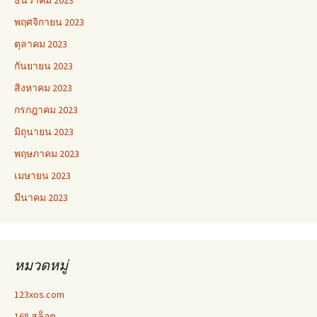
ธันวาคม 2023
พฤศจิกายน 2023
ตุลาคม 2023
กันยายน 2023
สิงหาคม 2023
กรกฎาคม 2023
มิถุนายน 2023
พฤษภาคม 2023
เมษายน 2023
มีนาคม 2023
หมวดหมู่
123xos.com
168 สล็อต