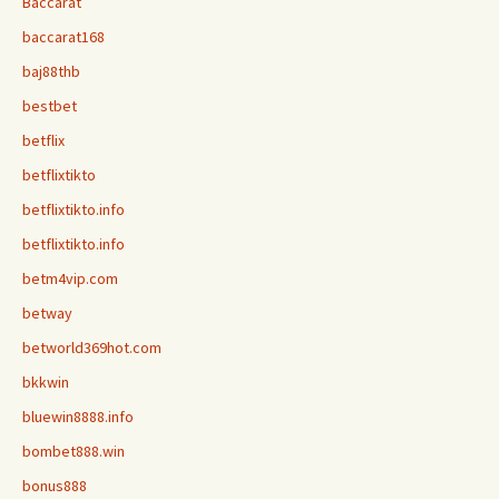
Baccarat
baccarat168
baj88thb
bestbet
betflix
betflixtikto
betflixtikto.info
betflixtikto.info
betm4vip.com
betway
betworld369hot.com
bkkwin
bluewin8888.info
bombet888.win
bonus888