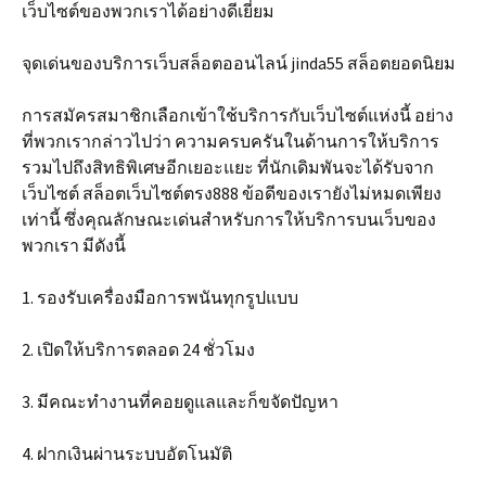
เว็บไซต์ของพวกเราได้อย่างดีเยี่ยม
จุดเด่นของบริการเว็บสล็อตออนไลน์ jinda55 สล็อตยอดนิยม
การสมัครสมาชิกเลือกเข้าใช้บริการกับเว็บไซต์แห่งนี้ อย่าง
ที่พวกเรากล่าวไปว่า ความครบครันในด้านการให้บริการ
รวมไปถึงสิทธิพิเศษอีกเยอะแยะ ที่นักเดิมพันจะได้รับจาก
เว็บไซต์ สล็อตเว็บไซต์ตรง888 ข้อดีของเรายังไม่หมดเพียง
เท่านี้ ซึ่งคุณลักษณะเด่นสำหรับการให้บริการบนเว็บของ
พวกเรา มีดังนี้
1. รองรับเครื่องมือการพนันทุกรูปแบบ
2. เปิดให้บริการตลอด 24 ชั่วโมง
3. มีคณะทำงานที่คอยดูแลและก็ขจัดปัญหา
4. ฝากเงินผ่านระบบอัตโนมัติ