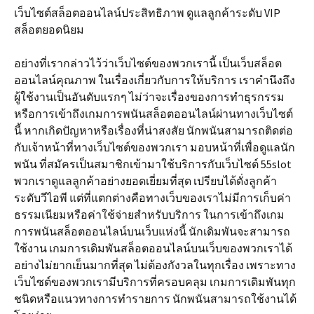
เว็บไซต์สล็อตออนไลน์ประสิทธิภาพ ดูแลลูกค้าระดับ VIP
สล็อตยอดนิยม
อย่างที่เรากล่าวไว้ว่าเว็บไซต์ของพวกเรานี้ เป็นเว็บสล็อต
ออนไลน์คุณภาพ ในเรื่องเกี่ยวกับการให้บริการ เราคำนึงถึง
ผู้ใช้งานเป็นอันดับแรกๆ ไม่ว่าจะเรื่องของการทำธุรกรรม
หรือการเข้าถึงเกมการพนันสล็อตออนไลน์ผ่านทางเว็บไซต์
นี้ หากเกิดปัญหาหรือเรื่องที่น่าสงสัย นักพนันสามารถติดต่อ
กับเจ้าหน้าที่ทางเว็บไซต์ของพวกเรา มอบหน้าที่เพื่อดูแลนัก
พนัน ที่สมัครเป็นสมาชิกเข้ามาใช้บริการกับเว็บไซต์ 55slot
พวกเราดูแลลูกค้าอย่างยอดเยี่ยมที่สุด เปรียบได้ดั่งลูกค้า
ระดับวีไอพี แต่ที่แตกต่างคือทางเว็บของเราไม่มีการเก็บค่า
ธรรมเนียมหรือค่าใช้จ่ายสำหรับบริการ ในการเข้าถึงเกม
การพนันสล็อตออนไลน์บนเว็บแห่งนี้ นักเดิมพันจะสามารถ
ใช้งาน เกมการเดิมพันสล็อตออนไลน์บนเว็บของพวกเราได้
อย่างไม่ยากเย็นมากที่สุด ไม่ต้องกังวลในทุกเรื่อง เพราะทาง
เว็บไซต์ของพวกเรามีบริการที่ครอบคลุม เกมการเดิมพันทุก
ชนิดหรือแนวทางการทำรายการ นักพนันสามารถใช้งานได้