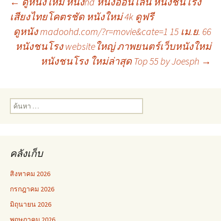
เมนู
←
ดูหนังใหม่ หนังhd หนังออนไลน์ หนังชนโรง
เสียงไทยโคตรชัด หนังใหม่ 4k ดูฟรี
ดูหนัง madoohd.com/?r=movie&cate=1 15 เม.ย. 66
นำทาง
หนังชนโรง websiteใหญ่ ภาพยนตร์เว็บหนังใหม่
หนังชนโรง ใหม่ล่าสุด Top 55 by Joesph
→
เรื่อง
ค้นหา
สำหรับ:
คลังเก็บ
สิงหาคม 2026
กรกฎาคม 2026
มิถุนายน 2026
พฤษภาคม 2026